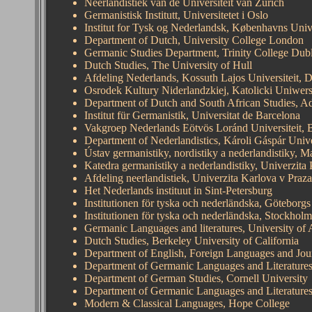
Neerlandistiek van de Universiteit van Zürich
Germanistisk Institutt, Universitetet i Oslo
Institut for Tysk og Nederlandsk, Københavns Unive
Department of Dutch, University College London
Germanic Studies Department, Trinity College Dub
Dutch Studies, The University of Hull
Afdeling Nederlands, Kossuth Lajos Universiteit, 
Osrodek Kultury Niderlandzkiej, Katolicki Uniwers
Department of Dutch and South African Studies, A
Institut für Germanistik, Universitat de Barcelona
Vakgroep Nederlands Eötvös Loránd Universiteit, 
Department of Nederlandistics, Károli Gáspár Uni
Ústav germanistiky, nordistiky a nederlandistiky, 
Katedra germanistiky a nederlandistiky, Univerzit
Afdeling neerlandistiek, Univerzita Karlova v Praza
Het Nederlands instituut in Sint-Petersburg
Institutionen för tyska och nederländska, Göteborgs 
Institutionen för tyska och nederländska, Stockholms
Germanic Languages and literatures, University of
Dutch Studies, Berkeley University of California
Department of English, Foreign Languages and Jou
Department of Germanic Languages and Literatures
Department of German Studies, Cornell University
Department of Germanic Languages and Literatures
Modern & Classical Languages, Hope College