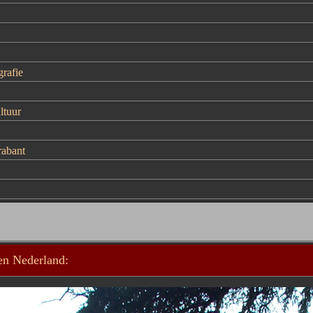
grafie
ltuur
rabant
ten Nederland: