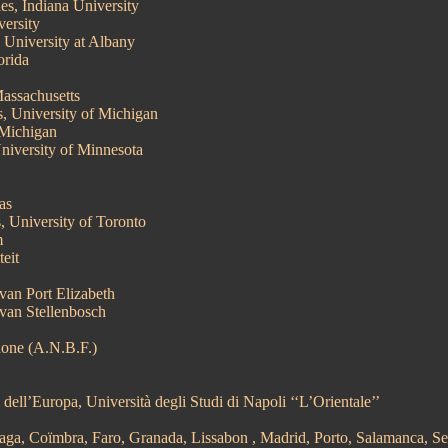
s, Indiana University
ersity
 University at Albany
orida
assachusetts
, University of Michigan
 Michigan
iversity of Minnesota
as
 University of Toronto
m
eit
van Port Elizabeth
 van Stellenbosch
hone (A.N.B.F.)
 dell’Europa, Università degli Studi di Napoli ‘‘L’Orientale’’
aga
,
Coïmbra
,
Faro
,
Granada
,
Lissabon
,
Madrid
,
Porto
,
Salamanca
,
Se