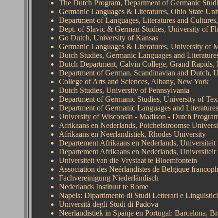
The Dutch Program, Department of Germanic Studie
Germanic Languages & Literatures, Ohio State Univ
Department of Languages, Literatures and Cultures,
Dept. of Slavic & German Studies, University of Fl
Go Dutch, University of Kansas
Germanic Languages & Literatures, University of M
Dutch Studies, Germanic Languages and Literatures
Dutch Department, Calvin College, Grand Rapids,
Department of German, Scandinavian and Dutch, Un
College of Arts and Sciences, Albany, New York
Dutch Studies, University of Pennsylvania
Department of Germanic Studies, University of Tex
Department of Germanic Languages and Literatures,
University of Wisconsin - Madison - Dutch Progra
Afrikaans en Nederlands, Potchefstroomse Universit
Afrikaans en Neerlandistiek, Rhodes University
Departement Afrikaans en Nederlands, Universiteit 
Departement Afrikaans en Nederlands, Universiteit
Universiteit van die Vrystaat te Bloemfontein
Association des Neérlandistes de Belgique francop
Fachvereinigung Niederländisch
Nederlands Instituut te Rome
Napels: Dipartimento di Studi Letterari e Linguistici
Università degli Studi di Padova
Neerlandistiek in Spanje en Portugal
:
Barcelona
,
Br