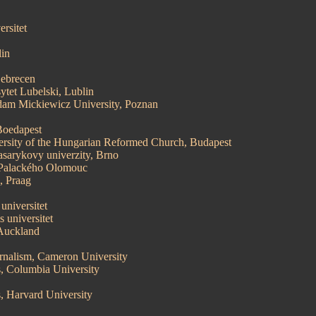
rsitet
lin
Debrecen
ytet Lubelski, Lublin
dam Mickiewicz University, Poznan
Boedapest
versity of the Hungarian Reformed Church, Budapest
Masarykovy univerzity, Brno
a Palackého Olomouc
, Praag
universitet
 universitet
 Auckland
rnalism, Cameron University
, Columbia University
, Harvard University