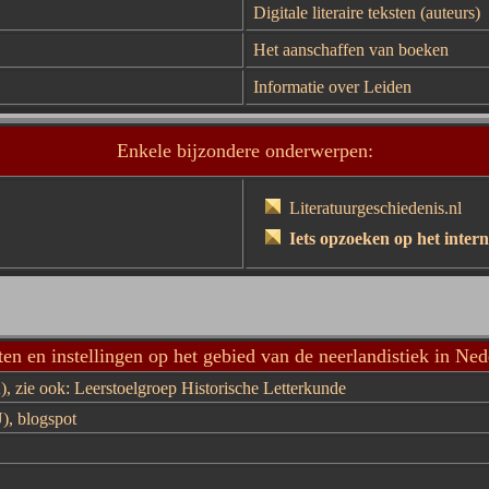
Digitale literaire teksten (auteurs)
Het aanschaffen van boeken
Informatie over Leiden
Enkele bijzondere onderwerpen:
Literatuurgeschiedenis.nl
Iets
op
zoe
ken
op
het
in
ter
n
uten en instellingen op het gebied van de neerlandistiek in Ned
)
, zie ook:
Leerstoelgroep Historische Letterkunde
U)
,
blogspot