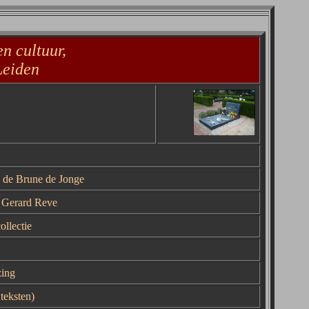
n cultuur,
Leiden
n de Brune de Jonge
r Gerard Reve
ollectie
zing
 teksten)