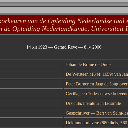
oorkeuren
van de
Opleiding Nederlandse taal e
n de
Opleiding Nederlandkunde,
Universiteit 
14
1923 — Gerard Reve — 8
2006
XII
IV
Johan de Brune de Oude
De Wetsteen (1644,
1659
) van Ja
Peter Burger en Jaap de Jong ove
Cecilia, een 16de-eeuwse brievenc
Ursicula: literatuur in facsimile
Gastschrijver
—
Bert van Selm-le
Heldinnenbrieven
:
(880 titels, 560