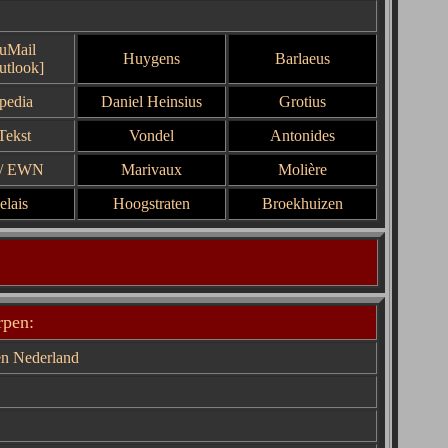
uMail
Huygens
Barlaeus
tlook]
pedia
Daniel Heinsius
Grotius
Tekst
Vondel
Antonides
/
EWN
Marivaux
Molière
elais
Hoogstraten
Broekhuizen
rpen:
ten Nederland