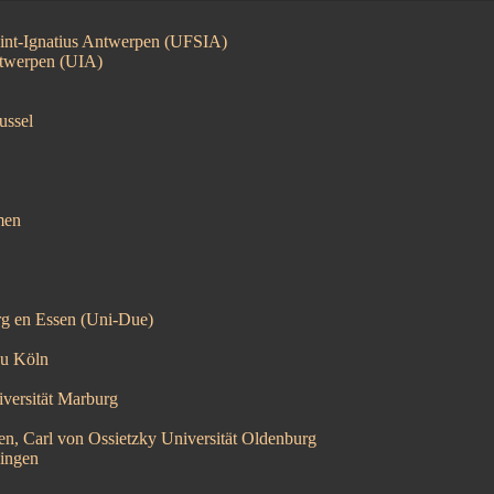
 Sint-Ignatius Antwerpen (UFSIA)
Antwerpen (UIA)
ussel
men
rg en Essen
(Uni-Due)
 zu Köln
iversität Marburg
en, Carl von Ossietzky Universität Oldenburg
bingen