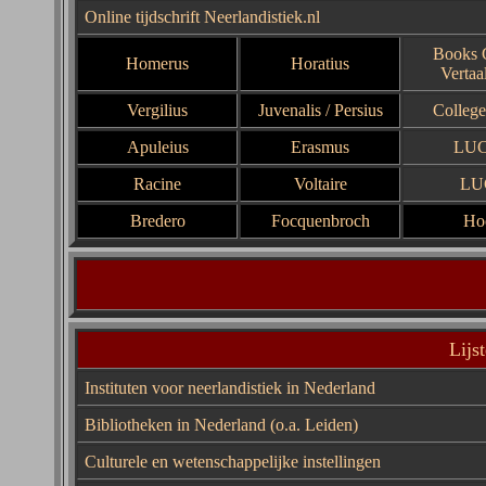
Online tijdschrift Neerlandistiek.nl
Books
Homerus
Horatius
Vertaa
Vergilius
Juvenalis
/
Persius
College
Apuleius
Erasmus
LU
Racine
Voltaire
LU
Bredero
Focquenbroch
Ho
Lijs
Instituten voor neerlandistiek in Nederland
Bibliotheken in Nederland
(o.a.
Leiden
)
Culturele en wetenschappelijke instellingen