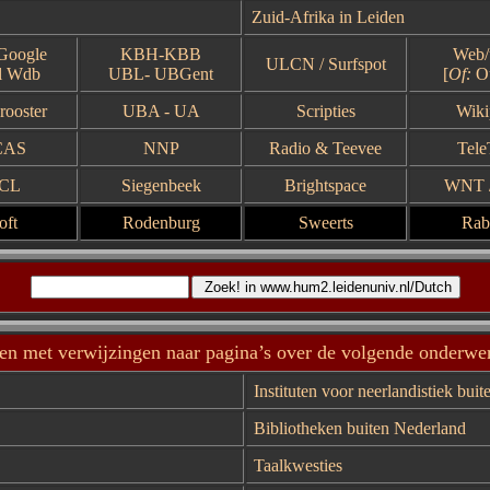
Zuid-Afrika in Leiden
Google
KBH
-
KBB
Web
/
ULCN
/
Surfspot
l
Wdb
UBL-
UBGent
[
Of:
Ou
rooster
UBA
-
UA
Scripties
Wiki
CAS
NNP
Radio
& Teevee
Tele
CL
Siegenbeek
Brightspace
WNT
oft
Rodenburg
Sweerts
Rab
ten met verwijzingen naar pagina’s over de volgende onderwe
Instituten voor neerlandistiek bui
Bibliotheken buiten Nederland
Taalkwesties