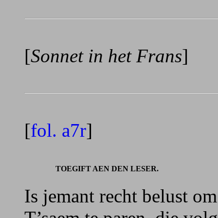
[
Sonnet in het Frans
]
[
fol. a7r
]
TOEGIFT AEN DEN LESER.
Is jemant recht belust o
T’saem te paren, die vol