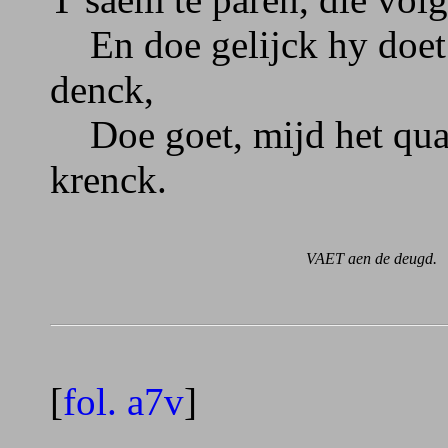
En doe gelijck hy doet; 
denck,
Doe goet, mijd het quad
krenck.
VAET aen de deugd.
[
fol. a7v
]