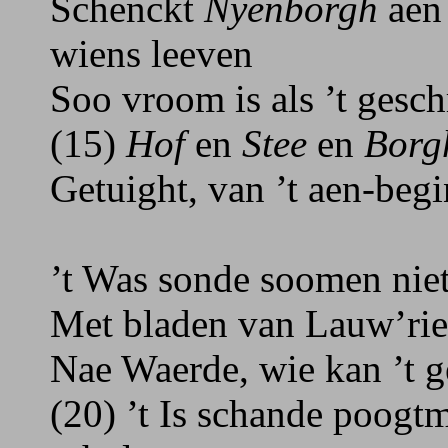
Schenckt
Nyenborgh
aen 
wiens leeven
Soo vroom is als ’t gesc
(15)
Hof
en
Stee
en
Borg
Getuight, van ’t aen-begi
’t Was sonde soomen niet
Met bladen van Lauw’rie
Nae Waerde, wie kan ’t g
(20) ’t Is schande poogtm