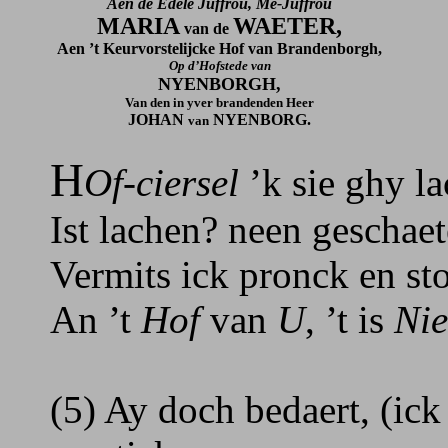
Aen de Edele Juffrou, Me-Juffrou
MARIA
WAETER,
van de
Aen ’t Keurvorstelijcke Hof van Brandenborgh,
Op d’Hofstede van
NYENBORGH,
Van den in yver brandenden Heer
JOHAN
NYENBORG.
van
H
Of-ciersel
’k sie ghy l
Ist lachen? neen geschaet
Vermits ick pronck en st
An ’t
Hof
van
U
, ’t is
Nie
(5) Ay doch bedaert, (ick 