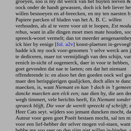
groeyen, soo is my dit werck van het buyten leeven &
oock onder de handt gewassen, doch ick heb liever he
willen besnoeyen en af-breecken, en my ten naesten b
Papiere parcken of bladen van het A. B. C. willen
verhouden, als al te verre voor uit te loopen,
Est modu
rebus,
want in alle dingen moet men mate houden, soo
spreeck-woort vermelt; dan tot meerder aengenaemhe
ick hier by eenige [
fol. a2v
] konst-plaetsen in-gevoeg
hadde ick my oock voor-genomen ’t selve werck aen 
te dediceren, maer tot vermijdingh van den schijn, va
eenich in-sicht of oogemerck, daer in voor te hebben, 
goet gevonden dat nae te laeten; om dat het niemant
offenderende is: en alsoo het den goeden oock wel goe
maer den berispgierigen qualijcken, doch alles te danc
maecken, is, want
Niemant en kan ’t doch in ’t gemeen
dancke maecken aen elck een;
nae dien hy, die aen de
wegh timmert, vele berichts heeft, En
Niemant sonder
spraeck blijft, Die voor de werelt spreeckt of schrijft
; 
Heer Cats seyt. wijders soo jemant duncken mocht, da
Auteur voor geen goet Poeët bestaen mocht, sal ten m
voor een lief-hebber der selver mogen vol-staen, want
hebbe my soo seer op den rijm niet willen in-binden, 