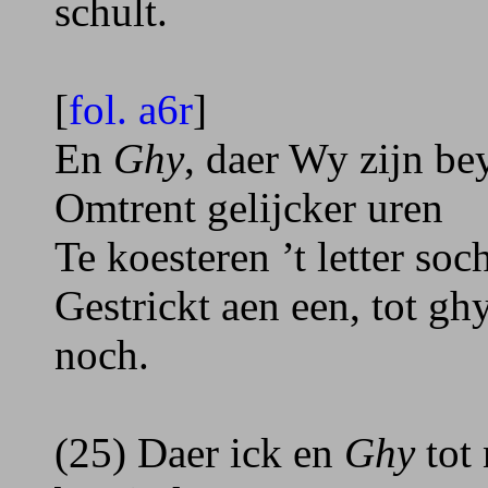
schult.
[
fol. a6r
]
En
Ghy
, daer Wy zijn b
Omtrent gelijcker uren
Te koesteren ’t letter soc
Gestrickt aen een, tot ghy
noch.
(25) Daer ick en
Ghy
tot