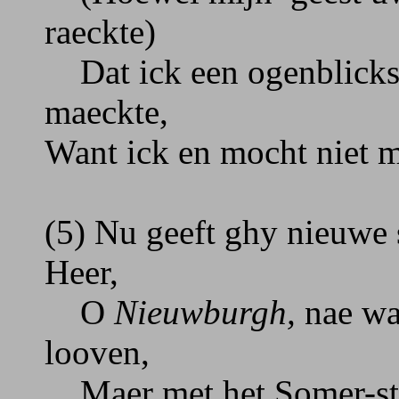
raeckte)
Dat ick een ogenblicks
maeckte,
Want ick en mocht niet m
(5) Nu geeft ghy nieuwe 
Heer,
O
Nieuwburgh,
nae wae
looven,
Maer met het Somer-stof