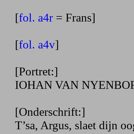
[
fol. a4r
= Frans]
[
fol. a4v
]
[Portret:]
IOHAN VAN NYENBORGH 
[Onderschrift:]
T’sa, Argus, slaet dijn oo