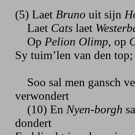
(5) Laet
Bruno
uit sijn
H
Laet
Cats
laet
Westerb
Op
Pelion Olimp
, op
Sy tuim’len van den top; 
Soo sal men gansch verb
verwondert
(10) En
Nyen-borgh
sa
dondert