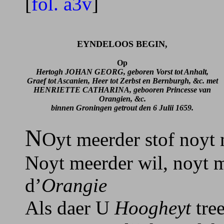
[
fol. a3v
]
EYNDELOOS BEGIN,
Op
Hertogh JOHAN GEORG, geboren Vorst tot Anhalt,
Graef tot Ascanien, Heer tot Zerbst en Bernburgh, &c. met
HENRIETTE CATHARINA, gebooren Princesse van
Orangien, &c.
binnen Groningen getrout den 6 Julii 1659.
N
Oyt meerder stof noyt
Noyt meerder wil, noyt m
d’
Orangie
Als daer U
Hoogheyt
tre