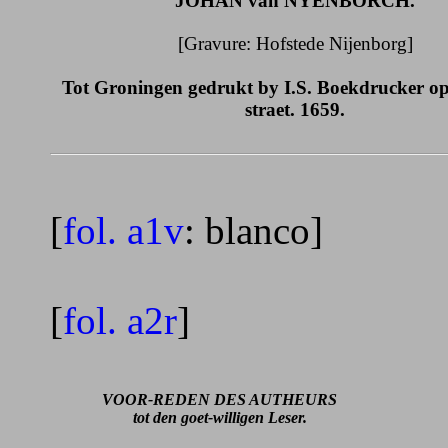
JOHAN van NYENBORCH.
[Gravure: Hofstede Nijenborg]
Tot Groningen gedrukt by I.S. Boekdrucker o
straet. 1659.
[
fol. a1v
: blanco]
[
fol. a2r
]
VOOR-REDEN DES AUTHEURS
tot den goet-willigen Leser.