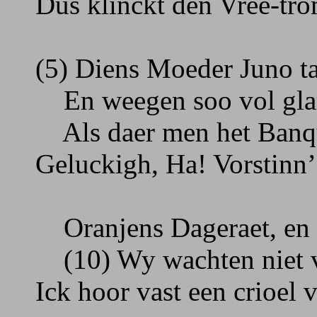
Dus klinckt den Vree-tr
(5) Diens Moeder Juno ta
En weegen soo vol glans
Als daer men het Banque
Geluckigh, Ha! Vorstinn’
Oranjens Dageraet, en 
(10) Wy wachten niet va
Ick hoor vast een crioel