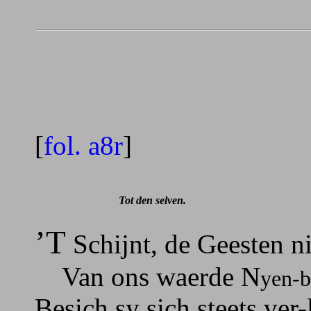
[
fol. a8r
]
Tot den selven.
’T
Schijnt, de Geesten n
Van ons waerde N
yen-b
Besich sy sich steets ver-