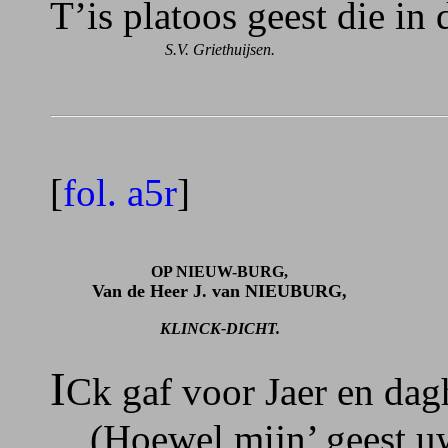
T’is platoos geest die in 
S.V. Griethuijsen.
[
fol. a5r
]
OP NIEUW-BURG,
Van de Heer J. van NIEUBURG,
KLINCK-DICHT.
I
Ck gaf voor Jaer en dagh
(Hoewel mijn’ geest uw’