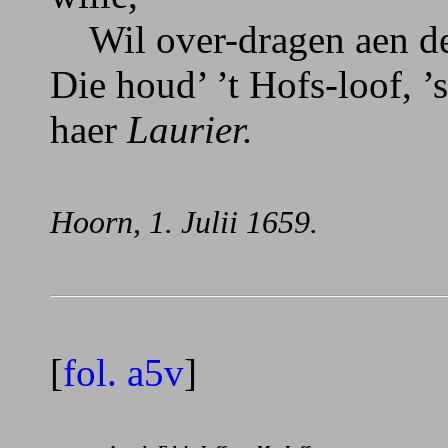
Wil over-dragen aen d
Die houd’ ’t Hofs-loof, ’s
haer
Laurier.
Hoorn, 1. Julii 1659.
[
fol. a5v
]