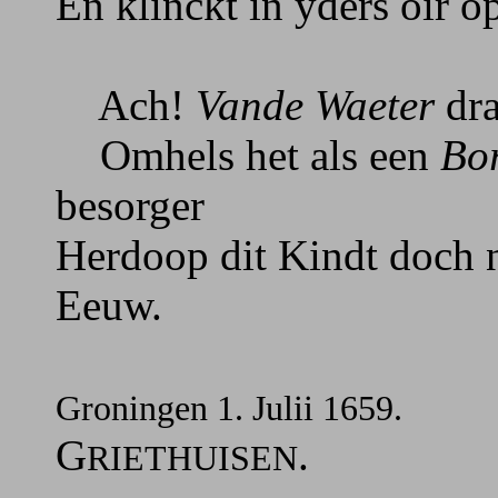
En klinckt in yders oir o
Ach!
Vande Waeter
dra
Omhels het als een
Bo
besorger
Herdoop dit Kindt doch n
Eeuw.
Groningen 1. Julii 1659.
G
.
RIETHUISEN