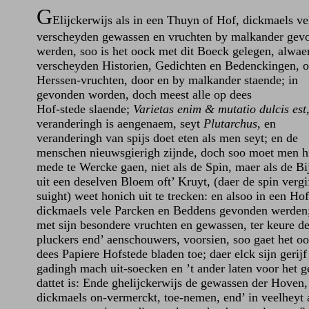
G
Elijckerwijs als in een Thuyn of Hof, dickmaels ve
verscheyden gewassen en vruchten by malkander gev
werden, soo is het oock met dit Boeck gelegen, alwae
verscheyden Historien, Gedichten en Bedenckingen, o
Herssen-vruchten, door en by malkander staende; in
gevonden worden, doch meest alle op dees
Hof-stede slaende;
Varietas enim & mutatio dulcis est
veranderingh is aengenaem, seyt
Plutarchus
, en
veranderingh van spijs doet eten als men seyt; en de
menschen nieuwsgierigh zijnde, doch soo moet men h
mede te Wercke gaen, niet als de Spin, maer als de Bi
uit een deselven Bloem oft’ Kruyt, (daer de spin vergif
suight) weet honich uit te trecken: en alsoo in een Hof
dickmaels vele Parcken en Beddens gevonden werden;
met sijn besondere vruchten en gewassen, ter keure d
pluckers end’ aenschouwers, voorsien, soo gaet het o
dees Papiere Hofstede bladen toe; daer elck sijn gerijf
gadingh mach uit-soecken en ’t ander laten voor het g
dattet is: Ende ghelijckerwijs de gewassen der Hoven,
dickmaels on-vermerckt, toe-nemen, end’ in veelheyt 