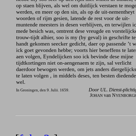
op staen blijven, als wel om duitlijck verstaen te mog
werden, en meer op den sin, als op de uit-nementheyt
woorden of rijm gesien, latende de rest voor de uit-
muntende meesters in desen verblijven, en terwijlen ic
mede besich was, omtrent dese vreugde en vorstelijck
trouw-tijdt alhier, soo is my (by geval) in geschrifte te
handt gekomen seecker gedicht, daer op passende ’t 
ick goet gevonden hebbe; voorts hier beneffens te lat
aen volgen, Eyndelijcken soo ick bevinde dese mijne
tijdtkortingen niet on-aengenaem te zijn, sal verlicht
daerdoor bewogen werden, om jets anders diergelijck
te laten volgen , in middels deses, ten besten diedende
wel.
Door UL. Dienst-plichti
In Groningen, den 9. Julii. 1659.
J
van N
OHAN
YENBORG