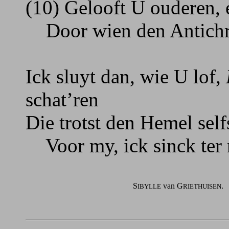
(10) Gelooft U ouderen, 
Door wien den Antichris
Ick sluyt dan, wie U lof,
schat’ren
Die trotst den Hemel selfs
Voor my, ick sinck ter 
S
van G
.
IBYLLE
RIETHUISEN