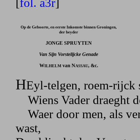
[
fol. a3r
]
Op de Geboorte, en eerste Inkomste binnen Groningen,
der beyder
JONGE SPRUYTEN
Van Sijn Vorstelijcke Genade
W
van N
, &c.
ILHELM
ASSAU
H
Eyl-telgen, roem-rijck 
Wiens Vader draeght de 
Waer door men, als vern
wast,