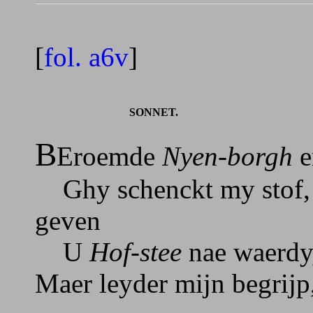
[
fol. a6v
]
SONNET.
B
Eroemde
Nyen-borgh
e
Ghy schenckt my stof, 
geven
U
Hof-stee
nae waerdy,
Maer leyder mijn begrijp, 