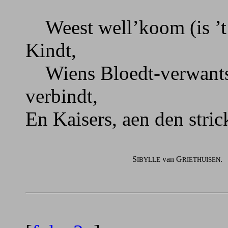
Weest well’koom (is ’t 
Kindt,
Wiens Bloedt-verwantsc
verbindt,
En Kaisers, aen den stri
S
van G
.
IBYLLE
RIETHUISEN