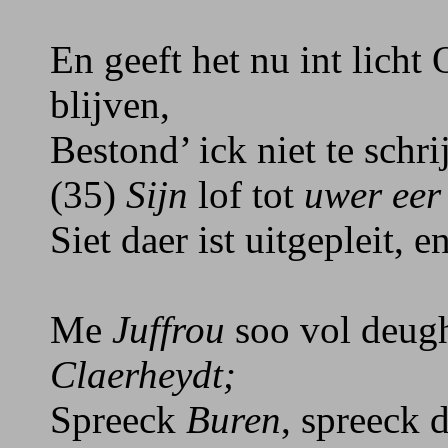
En geeft het nu int licht
blijven,
Bestond’ ick niet te schri
(35)
Sijn
lof tot
uwer eer
Siet daer ist uitgepleit, e
Me
Juffrou
soo vol deugh
Claerheydt;
Spreeck
Buren
, spreeck 