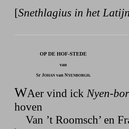
[
Snethlagius in het Latij
OP DE HOF-STEDE
van
Sr J
van N
.
OHAN
YENBORGH
W
Aer vind ick
Nyen-bor
hoven
Van ’t Roomsch’ en Fran