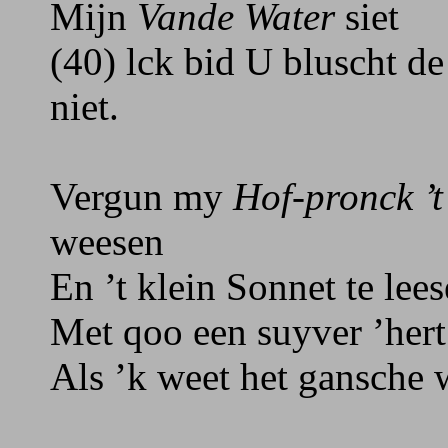
Mijn
Vande Water
siet
(40) lck bid U bluscht d
niet.
Vergun my
Hof-pronck ’t
weesen
En ’t klein Sonnet te lee
Met qoo een suyver ’hert
Als ’k weet het gansche 