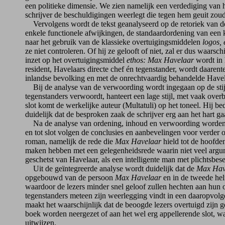
een politieke dimensie. We zien namelijk een verdediging van h
schrijver de beschuldigingen weerlegt die tegen hem geuit zoud
Vervolgens wordt de tekst geanalyseerd op de retoriek van d
enkele functionele afwijkingen, de standaardordening van een k
naar het gebruik van de klassieke overtuigingsmiddelen
logos,
ze niet controleren. Of hij ze gelooft of niet, zal er dus waar
inzet op het overtuigingsmiddel
ethos:
Max Havelaar
wordt in 
resident, Havelaars directe chef én tegenstander, wordt daaren
inlandse bevolking en met de onrechtvaardig behandelde Havel
Bij de analyse van de verwoording wordt ingegaan op de stijl 
tegenstanders verwoordt, hanteert een lage stijl, met vaak overb
slot komt de werkelijke auteur (Multatuli) op het toneel. Hij bed
duidelijk dat de besproken zaak de schrijver erg aan het hart g
Na de analyse van ordening, inhoud en verwoording worden al
en tot slot volgen de conclusies en aanbevelingen voor verder 
roman, namelijk de rede die
Max Havelaar
hield tot de hoofden
maken hebben met een gelegenheidsrede waarin niet veel arg
geschetst van Havelaar, als een intelligente man met plichtsbe
Uit de geïntegreerde analyse wordt duidelijk dat de
Max Hav
opgebouwd van de persoon
Max Havelaar
en in de tweede helf
waardoor de lezers minder snel geloof zullen hechten aan hun
tegenstanders meteen zijn weerlegging vindt in een daaropvolgen
maakt het waarschijnlijk dat de beoogde lezers overtuigd zijn 
boek worden neergezet of aan het wel erg appellerende slot, w
uitwijzen.