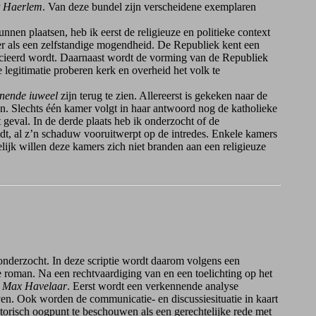
dt Haerlem
. Van deze bundel zijn verscheidene exemplaren
en plaatsen, heb ik eerst de religieuze en politieke context
er als een zelfstandige mogendheid. De Republiek kent een
associeerd wordt. Daarnaast wordt de vorming van de Republiek
 legitimatie proberen kerk en overheid het volk te
nende iuweel
zijn terug te zien. Allereerst is gekeken naar de
. Slechts één kamer volgt in haar antwoord nog de katholieke
t geval. In de derde plaats heb ik onderzocht of de
eidt, al z’n schaduw vooruitwerpt op de intredes. Enkele kamers
lijk willen deze kamers zich niet branden aan een religieuze
g onderzocht. In deze scriptie wordt daarom volgens een
e roman. Na een rechtvaardiging van en een toelichting op het
e
Max Havelaar
. Eerst wordt een verkennende analyse
ven. Ook worden de communicatie- en discussiesituatie in kaart
retorisch oogpunt te beschouwen als een gerechtelijke rede met