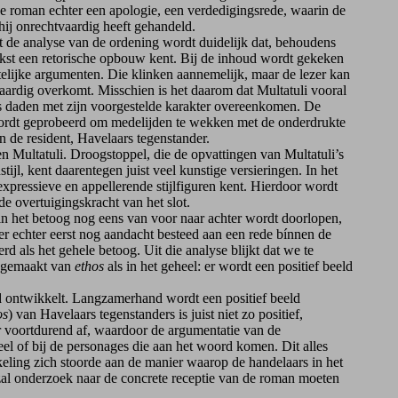
de roman echter een apologie, een verdedigingsrede, waarin de
hij onrechtvaardig heeft gehandeld.
it de analyse van de ordening wordt duidelijk dat, behoudens
ekst een retorische opbouw kent. Bij de inhoud wordt gekeken
telijke argumenten. Die klinken aannemelijk, maar de lezer kan
waardig overkomt. Misschien is het daarom dat Multatuli vooral
ns daden met zijn voorgestelde karakter overeenkomen. De
wordt geprobeerd om medelijden te wekken met de onderdrukte
de resident, Havelaars tegenstander.
n Multatuli. Droogstoppel, die de opvattingen van Multatuli’s
ijl, kent daarentegen juist veel kunstige versieringen. In het
l expressieve en appellerende stijlfiguren kent. Hierdoor wordt
de overtuigingskracht van het slot.
 het betoog nog eens van voor naar achter wordt doorlopen,
er echter eerst nog aandacht besteed aan een rede bínnen de
d als het gehele betoog. Uit die analyse blijkt dat we te
ikgemaakt van
ethos
als in het geheel: er wordt een positief beeld
d ontwikkelt. Langzamerhand wordt een positief beeld
os
) van Havelaars tegenstanders is juist niet zo positief,
r voortdurend af, waardoor de argumentatie van de
eel of bij de personages die aan het woord komen. Dit alles
keling zich stoorde aan de manier waarop de handelaars in het
zal onderzoek naar de concrete receptie van de roman moeten