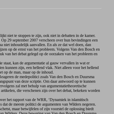
t niet te stoppen te zijn, ook niet in debatten in de kamer.
n. Op 29 september 2007 verscheen over hun bevindingen een
a niet inhoudelijk aanvallen. En als ze dat wel doen, dan
 wijzen op de ernst van het probleem. Volgens Van den Bosch en
ruk van het debat gelegd op de oorzaken van het probleem en
staat, kan de argumentatie al gauw vervallen in wat er
n kunnen zijn, een hellend vlak. Niet alleen voor het hellend
iet op de man, maar op de inhoud.
Reageren de medepolitici zoals Van den Bosch en Duursma
gangspunt van deze scriptie. Om daar antwoord op te kunnen
rvolgens zal met behulp van argumentatietheoretische
 artikelen, die verschenen zijn over het debat, bekeken worden
ver het rapport van de WRR, ‘Dynamiek in islamitisch
s dat de meeste politici de argumenten van Wilders negeren.
etst, maar betwijfelen of zijn voorstel de oplossing biedt
rs van Wilders. Deze bewering van Van den Bosch en Duursma