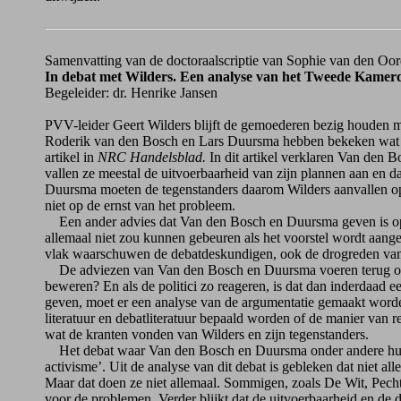
Samenvatting van de doctoraalscriptie van Sophie van den Oo
In debat met Wilders. Een analyse van het Tweede Kamerde
Begeleider: dr. Henrike Jansen
PVV-leider Geert Wilders blijft de gemoederen bezig houden met 
Roderik van den Bosch en Lars Duursma hebben bekeken wat Wi
artikel in
NRC Handelsblad.
In dit artikel verklaren Van den B
vallen ze meestal de uitvoerbaarheid van zijn plannen aan en d
Duursma moeten de tegenstanders daarom Wilders aanvallen op 
niet op de ernst van het probleem.
Een ander advies dat Van den Bosch en Duursma geven is op te
allemaal niet zou kunnen gebeuren als het voorstel wordt aange
vlak waarschuwen de debatdeskundigen, ook de drogreden van d
De adviezen van Van den Bosch en Duursma voeren terug op d
beweren? En als de politici zo reageren, is dat dan inderdaad
geven, moet er een analyse van de argumentatie gemaakt worde
literatuur en debatliteratuur bepaald worden of de manier van
wat de kranten vonden van Wilders en zijn tegenstanders.
Het debat waar Van den Bosch en Duursma onder andere hun m
activisme’. Uit de analyse van dit debat is gebleken dat niet 
Maar dat doen ze niet allemaal. Sommigen, zoals De Wit, Pechto
voor de problemen. Verder blijkt dat de uitvoerbaarheid en d