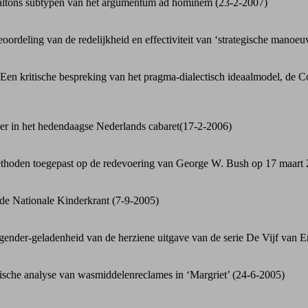
altons subtypen van het argumentum ad hominem (23-2-2007)
rdeling van de redelijkheid en effectiviteit van ‘strategische manoeuvr
Een kritische bespreking van het pragma-dialectisch ideaalmodel, de 
r in het hedendaagse Nederlands cabaret
(17-2-2006)
thoden toegepast op de redevoering van George W. Bush op 17 maart 
 de Nationale Kinderkrant (7-9-2005)
ender-geladenheid van de herziene uitgave van de serie De Vijf van E
tische analyse van wasmiddelenreclames in ‘Margriet’ (24-6-2005)