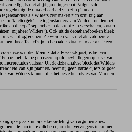
d verdedigt, is niet altijd goed ingeschat. Volgens de
er regelmatig de uitvoerbaarheid van zijn plannen.
tegenstanders als Wilders zelf maken zich schuldig aan
ogelaar ‘knettergek’. De tegenstanders van Wilders houden het
e artikelen die op 7 september in de krant zijn verschenen, kwam
misten, mijnheer Wilders
). Ook uit de debathandboeken bleek
’’
ebruik van drogredenen. Ze worden vaak niet als voldoende
en dus effectief zijn in bepaalde situaties, maar als je een
r deze scriptie. Maar is dat advies ook juist, is het een
fdvraag, heb ik me gebaseerd op de bevindingen op basis van
interpretaties vatbaar. Uit de debatanalyse bleek dat Wilders
fendheid van zijn plannen, heeft hij geen harde cijfers of goed
nders van Wilders kunnen dus het beste het advies van Van den
ngrijke plaats in bij de beoordeling van argumentaties.
rgumentatie moeten expliciteren, om het vervolgens te kunnen
liciteringsprocedure voor verzwegen argumenten opgesteld. In