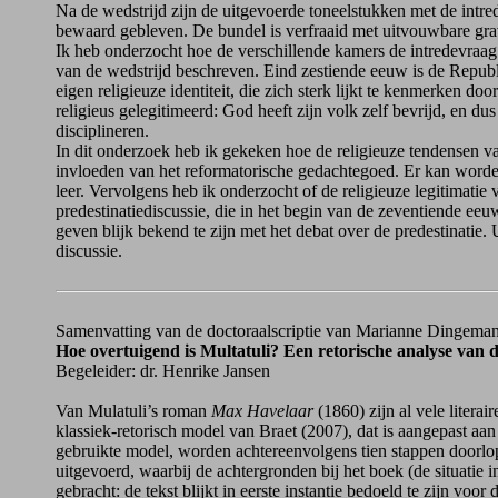
Na de wedstrijd zijn de uitgevoerde toneelstukken met de intre
bewaard gebleven. De bundel is verfraaid met uitvouwbare grav
Ik heb onderzocht hoe de verschillende kamers de intredevraag
van de wedstrijd beschreven. Eind zestiende eeuw is de Republ
eigen religieuze identiteit, die zich sterk lijkt te kenmerken
religieus gelegitimeerd: God heeft zijn volk zelf bevrijd, en d
disciplineren.
In dit onderzoek heb ik gekeken hoe de religieuze tendensen v
invloeden van het reformatorische gedachtegoed. Er kan worde
leer. Vervolgens heb ik onderzocht of de religieuze legitimatie 
predestinatiediscussie, die in het begin van de zeventiende eeu
geven blijk bekend te zijn met het debat over de predestinatie
discussie.
Samenvatting van de doctoraalscriptie van Marianne Dingema
Hoe overtuigend is Multatuli? Een retorische analyse van
Begeleider: dr. Henrike Jansen
Van Mulatuli’s roman
Max Havelaar
(1860) zijn al vele litera
klassiek-retorisch model van Braet (2007), dat is aangepast aa
gebruikte model, worden achtereenvolgens tien stappen doorlo
uitgevoerd, waarbij de achtergronden bij het boek (de situatie
gebracht: de tekst blijkt in eerste instantie bedoeld te zijn vo