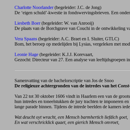
Charlotte Noorlander
(begeleider: J.C. de Jong)
De ‘eigen schuld’-kwestie in fondswervingsbrieven. Een onderz
Liesbeth Boer
(begeleider: W. van Anrooij)
De plaats van de Borchgrave van Couchi in de ontwikkeling v
Vera Spaans
(begeleider: A.C. Braet en I. Sluiter, GTLC)
Bom, het beroep op medelijden bij Lysias, vergeleken met mod
Leonie Hage
(begeleider: K.J.J. Korevaart,
Gezocht: Directeur van 27. Een analyse van leeftijdsgroepen i
Samenvatting van de bachelorscriptie van Jos de Snoo
De religieuze achtergronden van de intredes van het
Const
Van 22 tot 30 oktober 1606 vindt in Haarlem een van de groots
hun intredes en toneelstukken de jury trachten te imponeren en 
lange parade binnen. Tijdens de intrede beelden de kamers iede
Wat deucht oyt wracht, een Mensch barmhertich liefdich goet,
En wat verschricklick quaet, een gierich Mensch onvroet,