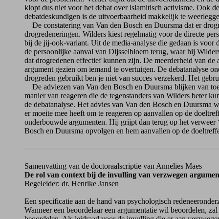
klopt dus niet voor het debat over islamitisch activisme. Ook de
debatdeskundigen is de uitvoerbaarheid makkelijk te weerleggen
De constatering van Van den Bosch en Duursma dat er drogrede
drogredeneringen. Wilders kiest regelmatig voor de directe per
bij de jij-ook-variant. Uit de media-analyse die gedaan is voor 
de persoonlijke aanval van Dijsselbloem terug, waar hij Wilders
dat drogredenen effectief kunnen zijn. De meerderheid van de
argument gezien om iemand te overtuigen. De debatanalyse onder
drogreden gebruikt ben je niet van succes verzekerd. Het gebrui
De adviezen van Van den Bosch en Duursma blijken van toepassin
manier van reageren die de tegenstanders van Wilders beter k
de debatanalyse. Het advies van Van den Bosch en Duursma was 
er moeite mee heeft om te reageren op aanvallen op de doeltreff
onderbouwde argumenten. Hij grijpt dan terug op het verweer ‘
Bosch en Duursma opvolgen en hem aanvallen op de doeltreffe
Samenvatting van de doctoraalscriptie van Annelies Maes
De rol van context bij de invulling van verzwegen argume
Begeleider: dr. Henrike Jansen
Een specificatie aan de hand van psychologisch redeneeronder
Wanneer een beoordelaar een argumentatie wil beoordelen, zal 
beoordelen. Als leidraad voor de invulling die er aan verzwe