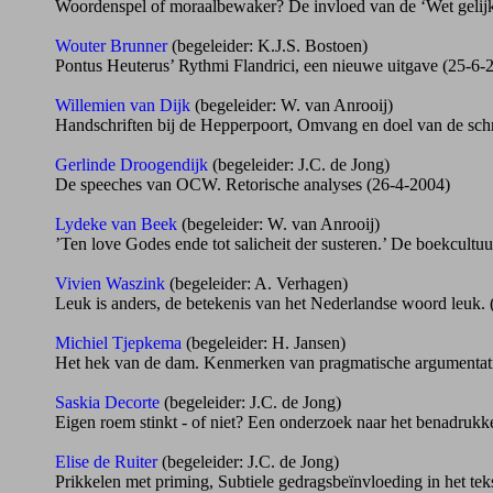
Woordenspel of moraalbewaker? De invloed van de ‘Wet gelijke 
Wouter Brunner
(begeleider: K.J.S. Bostoen)
Pontus Heuterus’ Rythmi Flandrici, een nieuwe uitgave (25-6-
Willemien van Dijk
(begeleider: W. van Anrooij)
Handschriften bij de Hepperpoort, Omvang en doel van de schrij
Gerlinde Droogendijk
(begeleider: J.C. de Jong)
De speeches van OCW. Retorische analyses (26-4-2004)
Lydeke van Beek
(begeleider: W. van Anrooij)
’Ten love Godes ende tot salicheit der susteren.’ De boekcultuu
Vivien Waszink
(begeleider: A. Verhagen)
Leuk is anders, de betekenis van het Nederlandse woord leuk. 
Michiel Tjepkema
(begeleider: H. Jansen)
Het hek van de dam. Kenmerken van pragmatische argumentatie 
Saskia Decorte
(begeleider: J.C. de Jong)
Eigen roem stinkt - of niet? Een onderzoek naar het benadruk
Elise de Ruiter
(begeleider: J.C. de Jong)
Prikkelen met priming, Subtiele gedragsbeïnvloeding in het te