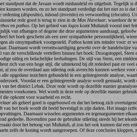
et standpunt dat de Javaan wordt mishandeld en uitgebuit. Tegelijk is 
en kunnen worden, en zo het standpunt verdedigt dat het niet zo is dat 
e ordening (
dispositio
), inhoud (
inventio
) en verwoording (
elocutio
). U
lassieke rede goed is terug te zien in de
Max Havelaar
, waardoor de t
ethos
en
pathos.
Op het gebied van
logos
komt Multatuli vooral met fei
schijnlijk van afhangen of degene die deze argumenten aandraagt, geloof
heel het boek geschetst als een zeer sympathieke persoonlijkheid, wie
tegen als onsympathiek voorgesteld.
Pathos
komt iets minder voor: er 
aar. Daarnaast wordt verontwaardiging gewekt over de handelwijze van 
van de verschillende vertellers binnen het boek: Droogstoppel, Stern e
odige uitleg en belachelijke herhalingen. De stijl van Stern, een middenst
ient zich van een hoge stijl, die uitstekend bij dit rededeel past en vee
aat, al zou de overdaad aan stilering ook averechts kunnen werken voor 
le opgedane inzichten gebundeld in een geïntegreerde analyse, waarin
onderzoek. Voordat er een geïntegreerde analyse wordt gemaakt, wordt 
 van het district Lebak. Deze rede wordt op dezelfde manier geanalyseer
umenten voorkomen. Wel wordt in deze rede op dezelfde manier gebru
sef die opkomt voor waarheid en recht.
elaar
als geheel goed is opgebouwd en dat het betoog zich overtuigen
t van het boek wordt dit beeld bevestigd in zijn daden. Het imago (
eth
 opvattingen. Daarnaast wisselen argumenten en tegenargumenten elkaa
d gedeelte. Bovendien past de gebruikte stilering steeds bij het tekstd
geraakt door het betoog van Multatuli, al zou het ook kunnen dat een en
aarin zelfs de koning wordt aangeroepen. Of deze conclusies kloppen, 