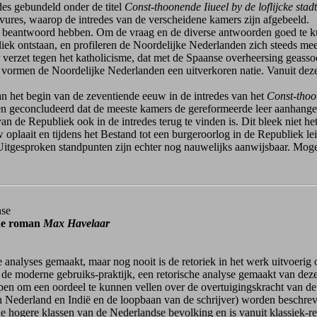
des gebundeld onder de titel
Const-thoonende Iiueel by de loflijcke sta
ures, waarop de intredes van de verscheidene kamers zijn afgebeeld.
 beantwoord hebben. Om de vraag en de diverse antwoorden goed te kunn
iek ontstaan, en profileren de Noordelijke Nederlanden zich steeds me
 door verzet tegen het katholicisme, dat met de Spaanse overheersing ge
us vormen de Noordelijke Nederlanden een uitverkoren natie. Vanuit deze
an het begin van de zeventiende eeuw in de intredes van het
Const-thoo
n geconcludeerd dat de meeste kamers de gereformeerde leer aanhangen
van de Republiek ook in de intredes terug te vinden is. Dit bleek niet he
w oplaait en tijdens het Bestand tot een burgeroorlog in de Republiek l
. Uitgesproken standpunten zijn echter nog nauwelijks aanwijsbaar. Moge
nse
 de roman
Max Havelaar
ire analyses gemaakt, maar nog nooit is de retoriek in het werk uitvoeri
n de moderne gebruiks-praktijk, een retorische analyse gemaakt van dez
pen om een oordeel te kunnen vellen over de overtuigingskracht van d
 in Nederland en Indië en de loopbaan van de schrijver) worden beschre
or de hogere klassen van de Nederlandse bevolking en is vanuit klassiek-