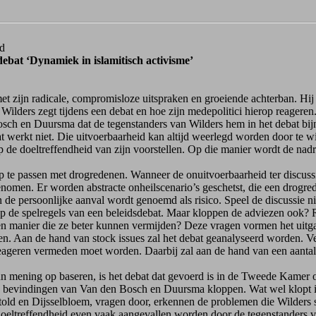
rd
bat ‘Dynamiek in islamitisch activisme’
zijn radicale, compromisloze uitspraken en groeiende achterban. Hij lijk
lders zegt tijdens een debat en hoe zijn medepolitici hierop reagere
osch en Duursma dat de tegenstanders van Wilders hem in het debat bijn
at werkt niet. Die uitvoerbaarheid kan altijd weerlegd worden door te
de doeltreffendheid van zijn voorstellen. Op die manier wordt de nad
 passen met drogredenen. Wanneer de onuitvoerbaarheid ter discussie 
nomen. Er worden abstracte onheilscenario’s geschetst, die een drogrede
e persoonlijke aanval wordt genoemd als risico. Speel de discussie n
e spelregels van een beleidsdebat. Maar kloppen de adviezen ook? 
 een manier die ze beter kunnen vermijden? Deze vragen vormen het uit
n. Aan de hand van stock issues zal het debat geanalyseerd worden. Ve
 reageren vermeden moet worden. Daarbij zal aan de hand van een aantal
ening op baseren, is het debat dat gevoerd is in de Tweede Kamer o
alle bevindingen van Van den Bosch en Duursma kloppen. Wat wel klopt i
ld en Dijsselbloem, vragen door, erkennen de problemen die Wilders sch
e doeltreffendheid even vaak aangevallen worden door de tegenstande