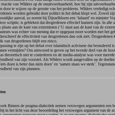
 reactie van Wilders op de onuitvoerbaarheid, hoe hij zijn uitvoerbaarhei
 door te wijzen op de grootte van het probleem. Wilders verdedigt echt
nen worden gebruikt door politici in het debat klopt wel. Zowel zijn 
soonlijke aanval, zo noemt hij Dijsselbloem een ‘lafaard’ en minister V
deze scriptie, is gebleken dat drogredenen effectief kunnen zijn. In all
 plaats aan de kant van extremisten (
U staat aan de kant van de extre
‘‘
 auteurs was echter van mening dat er opgepast moet worden met het g
schreef de effectiviteit van drogredenen dan ook niet. Drogredenen kunn
k van drogredenen blijft een risico.
g te zijn op het debat over islamitisch activisme dat bestudeerd is voo
unnen vermijden? Om antwoord te geven op het tweede deel van de hoo
theoretisch niet te controleren en de media-analyse was voor meerdere 
endheid van zijn voorstel. Als Wilders wordt aangevallen op de doeltref
iets doen is beter dan niets doen’ en ‘samen staan we sterk’. Tegensta
ndheid van zijn plannen.
nten
zoek Binnen de pragma-dialectiek nemen verzwegen argumenten een bela
hij in het licht van deze beoordeling het verzwegen argument van de a
gen argumenten gegeven moet worden, is er een pragma-dialectische exp