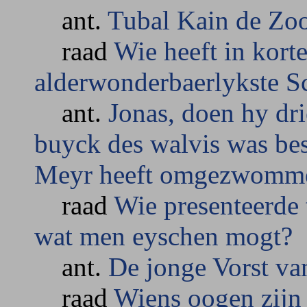
ant.
Tubal Kain de Zo
raad
Wie heeft in kort
alderwonderbaerlykste S
ant.
Jonas, doen hy dri
buyck des walvis was bes
Meyr heeft omgezwomme
raad
Wie presenteerde 
wat men eyschen mogt?
ant.
De jonge Vorst v
raad
Wiens oogen zijn 