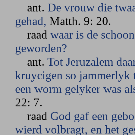
ant.
De vrouw die twaa
gehad,
Matth. 9: 20.
raad
waar is de schoon
geworden?
ant.
Tot Jeruzalem daa
kruycigen so jammerlyk t
een worm gelyker was al
22: 7.
raad
God gaf een gebod
wierd volbragt, en het ge