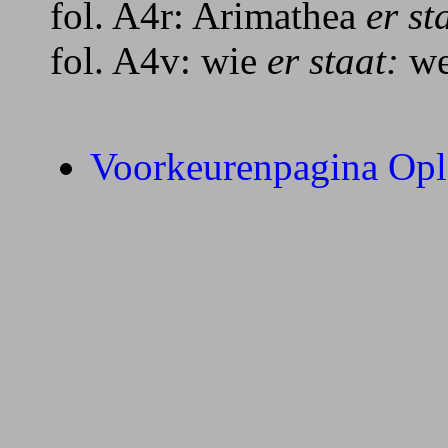
fol. A4r: Arimathea
er st
fol. A4v: wie
er staat:
w
Voorkeurenpagina Opl