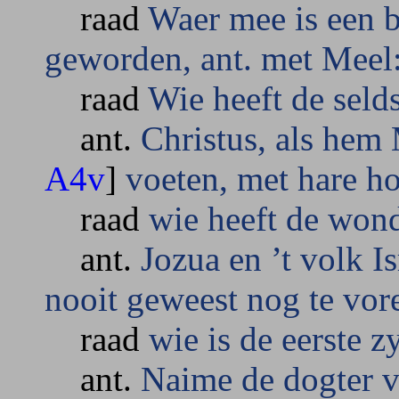
raad
Waer mee is een b
geworden, ant. met Meel
raad
Wie heeft de sel
ant.
Christus, als hem
A4v
]
voeten, met hare h
raad
wie heeft de won
ant.
Jozua en ’t volk Is
nooit geweest nog te vore
raad
wie is de eerste z
ant.
Naime de dogter v