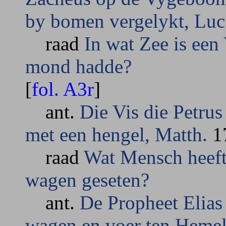
by bomen vergelykt, Luc
raad
In wat Zee is een
mond hadde?
[
fol. A3r
]
ant.
Die Vis die Petrus
met een hengel, Matth.
17
raad
Wat Mensch heeft
wagen geseten?
ant.
De Propheet Elias 
wagen en voer ten Hemel