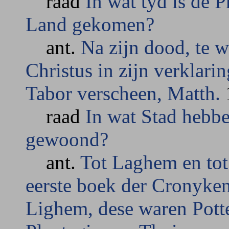
raad
In wat tyd is de 
Land gekomen?
ant.
Na zijn dood, te 
Christus in zijn verklari
Tabor verscheen, Matth.
1
raad
In wat Stad hebbe
gewoond?
ant.
Tot Laghem en tot 
eerste boek der Cronyke
Lighem, dese waren Pott