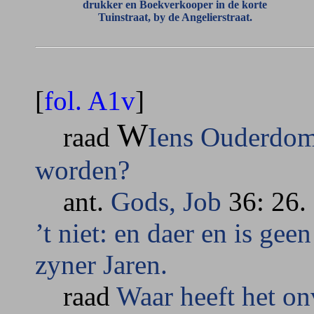
drukker en Boekverkooper in de korte
Tuinstraat, by de Angelierstraat.
[
fol. A1v
]
W
raad
Iens Ouderdom 
worden?
ant.
Gods, Job
36: 26.
’t niet: en daer en is gee
zyner Jaren.
raad
Waar heeft het on