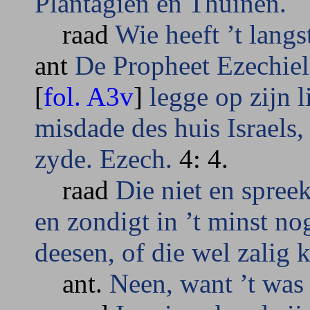
Plantagien en Thuinen.
raad
Wie heeft ’t langs
ant
De Propheet Ezechiel
[
fol. A3v
]
legge op zijn 
misdade des huis Israels,
zyde. Ezech.
4: 4.
raad
Die niet en spree
en zondigt in ’t minst nog
deesen, of die wel zalig
ant.
Neen, want ’t was