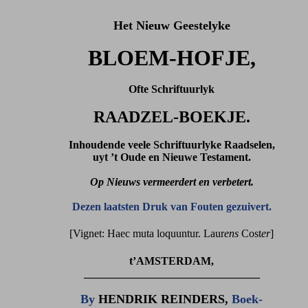
Het Nieuw Geestelyke
BLOEM-HOFJE,
Ofte Schriftuurlyk
RAADZEL-BOEKJE.
Inhoudende veele Schriftuurlyke Raadselen,
uyt ’t Oude en Nieuwe Testament.
Op Nieuws vermeerdert en verbetert.
Dezen laatsten Druk van Fouten gezuivert.
[Vignet: Haec muta loquuntur. Laur
ens
Cost
er
]
t’AMSTERDAM,
________________________________
By
HENDRIK REINDERS,
Boek-