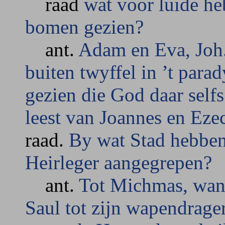
raad
wat voor luide he
bomen gezien?
ant.
Adam en Eva, Joh.
buiten twyffel in ’t para
gezien die God daar self
leest van Joannes en Eze
raad.
By wat Stad hebben
Heirleger aangegrepen?
ant.
Tot Michmas, want
Saul tot zijn wapendrager