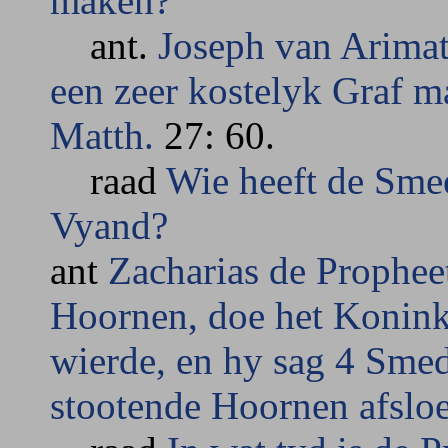
maken?
ant.
Joseph van Arimath
een zeer kostelyk Graf 
Matth.
27: 60.
raad
Wie heeft de Smee
Vyand?
ant
Zacharias de Propheet
Hoornen, doe het Koninkr
wierde, en hy sag 4 Smed
stootende Hoornen afslo