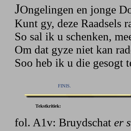
J
Ongelingen en jonge Dog
Kunt gy, deze Raadsels r
So sal ik u schenken, me
Om dat gyze niet kan ra
Soo heb ik u die gesogt 
FINIS.
Tekstkritiek:
fol. A1v: Bruydschat
er 