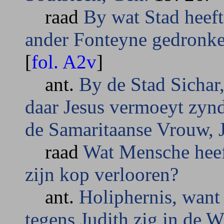
raad
By wat Stad heeft
ander Fonteyne gedronk
[
fol. A2v
]
ant.
By de Stad Sichar
daar Jesus vermoeyt zynd
de Samaritaanse Vrouw, 
raad
Wat Mensche heeft
zijn kop verlooren?
ant.
Holiphernis, want 
tegens Judith zig in de 