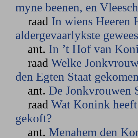
myne beenen, en Vleesch
raad
In wiens Heeren H
aldergevaarlykste gewees
ant.
In ’t Hof van Kon
raad
Welke Jonkvrouwe
den Egten Staat gekome
ant.
De Jonkvrouwen S
raad
Wat Konink heeft 
gekoft?
ant.
Menahem den Konin