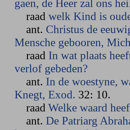
gaen, de Heer zal ons hei
raad
welk Kind is oud
ant.
Christus de eeuwi
Mensche gebooren, Mic
raad
In wat plaats hee
verlof gebeden?
ant.
In de woestyne, w
Knegt, Exod.
32: 10.
raad
Welke waard heeft
ant.
De Patriarg Abrah