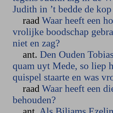
Judith in ’t bedde de ko
raad
Waar heeft een h
vrolijke boodschap gebr
niet en zag?
ant.
Den Ouden Tobias
quam uyt Mede, so liep h
quispel staarte en was vr
raad
Waar heeft een di
behouden?
ant.
Als Biliams Ezeli