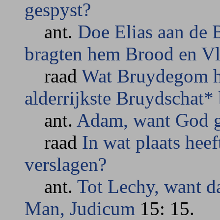
gespyst?
ant.
Doe Elias aan de 
bragten hem Brood en Vl
raad
Wat Bruydegom he
alderrijkste Bruydschat
ant.
Adam, want God ga
raad
In wat plaats he
verslagen?
ant.
Tot Lechy, want d
Man, Judicum
15: 15.