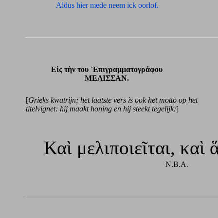
Aldus hier mede neem ick oorlof.
Εἰς τὴν του ᾽Επιγραμματογράφου
ΜΕΛΙΣΣΑΝ.
[
Grieks kwatrijn; het laatste vers is ook het motto op het
titelvignet: hij maakt honing en hij steekt tegelijk:
]
Καὶ μελιποιεῖται, καὶ ἅ
N.B.A.