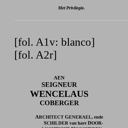
Met Privilegie.
[fol. A1v: blanco]
[fol. A2r]
AEN
SEIGNEUR
WENCELAUS
COBERGER
A
G
RCHITECT
ENERAEL, ende
S
D
CHILDER van hare
OOR-