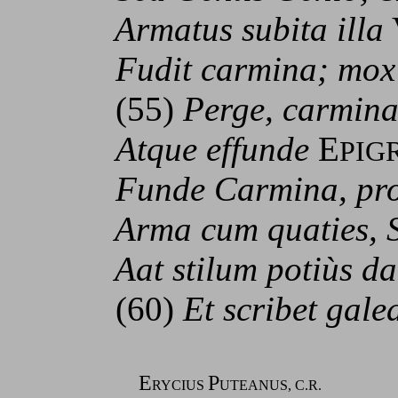
Armatus subita illa
Fudit carmina; mox 
(55)
Perge, carmina
Atque effunde
E
PIG
Funde Carmina, proel
Arma cum quaties, Sti
Aat stilum potiùs dabi
(60)
Et scribet gale
E
P
RYCIUS
UTEANUS, C.R.