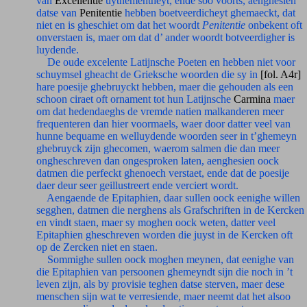
van
Excellentie
uytnementheyt, ende soo voorts, aenghesien
datse van
Penitentie
hebben boetveerdicheyt ghemaeckt, dat
niet en is gheschiet om dat het woordt
Penitentie
onbekent oft
onverstaen is, maer om dat d’ ander woordt botveerdigher is
luydende.
De oude excelente Latijnsche Poeten en hebben niet voor
schuymsel gheacht de Grieksche woorden die sy in
[fol. A4r]
hare poesije ghebruyckt hebben, maer die gehouden als een
schoon ciraet oft ornament tot hun Latijnsche
Carmina
maer
om dat hedendaeghs de vremde natien malkanderen meer
frequenteren dan hier voormaels, waer door datter veel van
hunne bequame en welluydende woorden seer in t’ghemeyn
ghebruyck zijn ghecomen, waerom salmen die dan meer
ongheschreven dan ongesproken laten, aenghesien oock
datmen die perfeckt ghenoech verstaet, ende dat de poesije
daer deur seer geillustreert ende verciert wordt.
Aengaende de Epitaphien, daar sullen oock eenighe willen
segghen, datmen die nerghens als Grafschriften in de Kercken
en vindt staen, maer sy moghen oock weten, datter veel
Epitaphien gheschreven worden die juyst in de Kercken oft
op de Zercken niet en staen.
Sommighe sullen oock moghen meynen, dat eenighe van
die Epitaphien van persoonen ghemeyndt sijn die noch in ’t
leven zijn, als by provisie teghen datse sterven, maer dese
menschen sijn wat te verresiende, maer neemt dat het alsoo