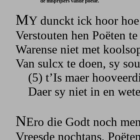
de misprijsers vande poësie.
M
Y dunckt ick hoor hoe
Verstouten hen Poëten te
Warense niet met koolso
Van sulcx te doen, sy so
(5) t’Is maer hooveerdi
Daer sy niet in en wete
N
Ero die Godt noch mens
Vreesde nochtans, Poëte