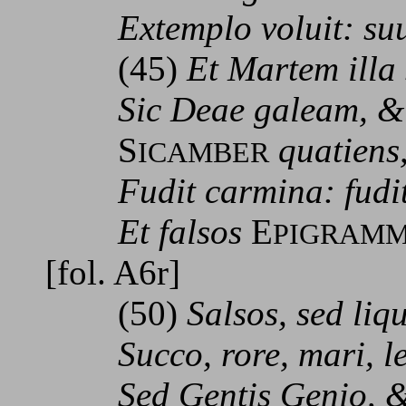
Extemplo voluit: s
(45)
Et Martem illa
Sic Deae galeam, &
S
quatiens,
ICAMBER
Fudit carmina: fudit 
Et falsos
E
PIGRAM
[fol. A6r]
(50)
Salsos, sed li
Succo, rore, mari, lep
Sed Gentis Genio, & 