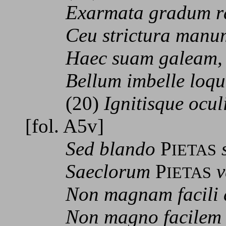
Exarmata gradum rap
Ceu strictura manum,
Haec suam galeam, ha
Bellum imbelle loquen
(20)
Ignitisque ocul
[fol. A5v]
Sed blando
P
IETAS
Saeclorum
P
v
IETAS
Non magnam facili di
Non magno facilem la