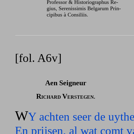
Professor & Historiographus Re-
gius, Serenissimis Belgarum Prin-
cipibus à Consiliis.
[fol. A6v]
Aen Seigneur
R
V
ICHARD
ERSTEGEN.
W
Y achten seer de uyth
En prijsen, al wat comt 