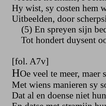
Hy wist, sy costen hem w
Uitbeelden, door scherp
(5) En spreyen sijn bed
Tot hondert duysent oog
[fol. A7v]
H
Oe veel te meer, maer s
Met wiens manieren sy s
Dat al en doense niet hu
En datse met stramijn hu