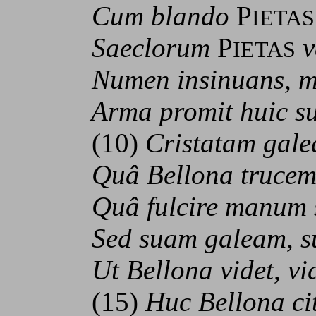
Cum blando
P
IETAS
Saeclorum
P
v
IETAS
Numen insinuans, ma
Arma promit huic su
(10)
Cristatam gale
Quâ Bellona trucem i
Quâ fulcire manum so
Sed suam galeam, su
Ut Bellona videt, vid
(15)
Huc Bellona ci