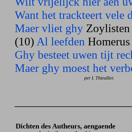
Wilt vrijelijck hier aen u
Want het trackteert vele 
Maer vliet ghy
Zoyliste
(10)
Al leefden
Homeru
Ghy besteet uwen tijt rec
Maer ghy moest het verbe
per I. Thieullier.
___________________
Dichten des Autheurs, aengaende