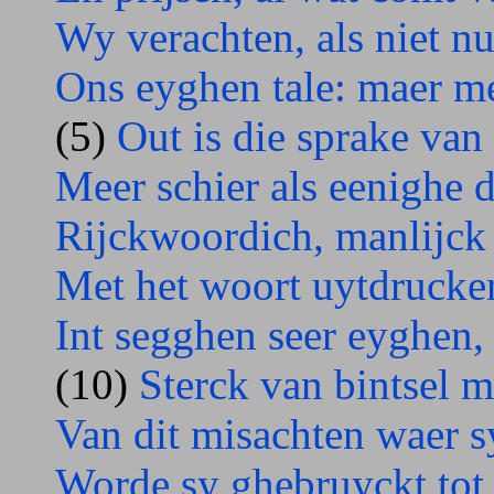
Wy verachten, als niet nu
Ons eyghen tale: maer me
(5)
Out is die sprake van
Meer schier als eenighe 
Rijckwoordich, manlijck 
Met het woort uytdrucke
Int segghen seer eyghen,
(10)
Sterck van bintsel m
Van dit misachten waer s
Worde sy ghebruyckt tot 