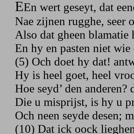
E
En wert geseyt, dat ee
Nae zijnen rugghe, seer 
Also dat gheen blamatie
En hy en pasten niet wie
(5) Och doet hy dat! ant
Hy is heel goet, heel vro
Hoe seyd’ den anderen? d
Die u misprijst, is hy u 
Och neen seyde desen; m
(10) Dat ick oock lieghen