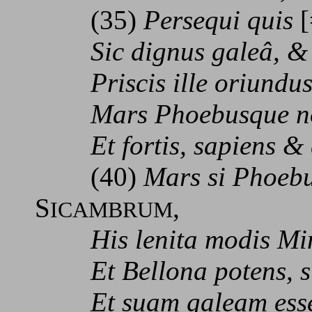
(35)
Persequi quis
Sic dignus galeâ, &
Priscis ille oriundus
Mars Phoebusque no
Et fortis, sapiens & e
(40)
Mars si Phoebu
S
,
ICAMBRUM
His lenita modis Mi
Et Bellona potens, su
Et suam galeam ess