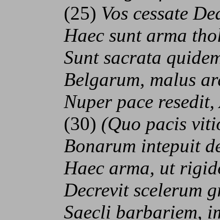
(25)
Vos cessate De
Haec sunt arma tholo;
Sunt sacrata quidem, 
Belgarum, malus ardo
Nuper pace resedit, 
(30)
(Quo pacis vit
Bonarum intepuit dec
Haec arma, ut rigido
Decrevit scelerum gr
Saecli barbariem, im