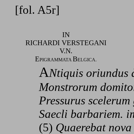
[fol. A5r]
IN
RICHARDI VERSTEGANI
V.N.
E
B
PIGRAMMATA
ELGICA.
A
Ntiquis oriundus 
Monstrorum domitor
Pressurus scelerum g
Saecli barbariem. im
(5)
Quaerebat nova