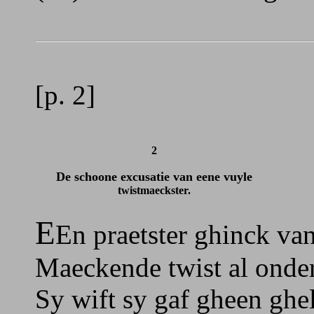
[p. 2]
2
De schoone excusatie van eene vuyle
twistmaeckster.
E
En praetster ghinck va
Maeckende twist al onde
Sy wift sy gaf gheen ghe