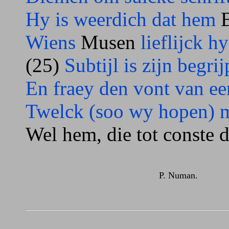
Hy is weerdich dat hem
B
Wiens
Musen
lieflijck h
(25)
Subtijl is zijn begrij
En fraey den vont van ee
Twelck (soo wy hopen) m
Wel hem, die tot conste de
P. Numan.