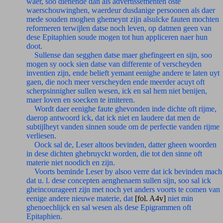
waer, soo dienende dan als advertissementen oste
waerschouwinghen, waerdeur dusdanige persoonen als daer
mede souden moghen ghemeynt zijn alsulcke fauten mochten
reformeren terwijlen datse noch leven, op datmen geen van
dese Epitaphien soude mogen tot hun appliceren naer hun
doot.
Sullense dan segghen datse maer ghefingeert en sijn, soo
mogen sy oock sien datse van differente of verscheyden
inventien zijn, ende belieft yemant eenighe andere te laten uyt
gaen, die noch meer verscheyden ende meerder acuyt oft
scherpsinnigher sullen wesen, ick en sal hem niet benijen,
maer loven en soecken te imiteren.
Wordt daer eenighe faute ghevonden inde dichte oft rijme,
daerop antwoord ick, dat ick niet en laudere dat men de
subtijlheyt vanden sinnen soude om de perfectie vanden rijme
verliesen.
Oock sal de, Leser altoos bevinden, datter gheen woorden
in dese dichten ghebruyckt worden, die tot den sinne oft
materie niet noodich en zijn.
Voorts beminde Leser by alsoo verre dat ick bevinden mach
dat u. l. dese concepten aenghenaem sullen sijn, soo sal ick
gheincourageert zijn met noch yet anders voorts te comen van
eenige andere nieuwe materie, dat
[fol. A4v]
niet min
ghenoechlijck en sal wesen als dese Epigrammen oft
Epitaphien.