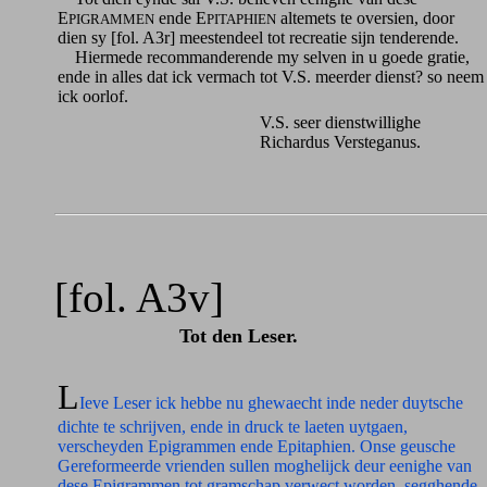
E
ende E
altemets te oversien, door
PIGRAMMEN
PITAPHIEN
dien sy [fol. A3r] meestendeel tot recreatie sijn tenderende.
Hiermede recommanderende my selven in u goede gratie,
ende in alles dat ick vermach tot V.S. meerder dienst? so neem
ick oorlof.
V.S. seer dienstwillighe
Richardus Versteganus.
[fol. A3v]
Tot den Leser.
L
Ieve Leser ick hebbe nu ghewaecht inde neder duytsche
dichte te schrijven, ende in druck te laeten uytgaen,
verscheyden Epigrammen ende Epitaphien. Onse geusche
Gereformeerde vrienden sullen moghelijck deur eenighe van
dese Epigrammen tot gramschap verwect worden, segghende,