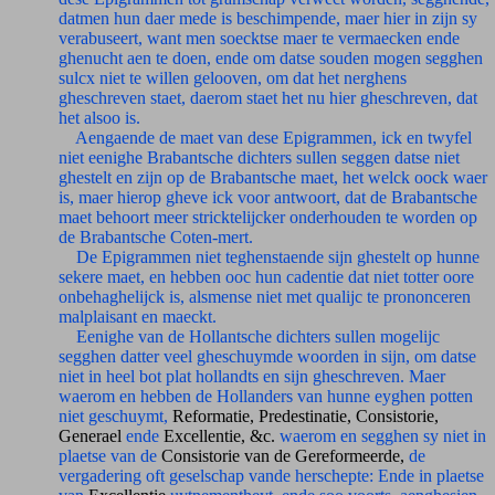
datmen hun daer mede is beschimpende, maer hier in zijn sy
verabuseert, want men soecktse maer te vermaecken ende
ghenucht aen te doen, ende om datse souden mogen segghen
sulcx niet te willen gelooven, om dat het nerghens
gheschreven staet, daerom staet het nu hier gheschreven, dat
het alsoo is.
Aengaende de maet van dese Epigrammen, ick en twyfel
niet eenighe Brabantsche dichters sullen seggen datse niet
ghestelt en zijn op de Brabantsche maet, het welck oock waer
is, maer hierop gheve ick voor antwoort, dat de Brabantsche
maet behoort meer stricktelijcker onderhouden te worden op
de Brabantsche Coten-mert.
De Epigrammen niet teghenstaende sijn ghestelt op hunne
sekere maet, en hebben ooc hun cadentie dat niet totter oore
onbehaghelijck is, alsmense niet met qualijc te prononceren
malplaisant en maeckt.
Eenighe van de Hollantsche dichters sullen mogelijc
segghen datter veel gheschuymde woorden in sijn, om datse
niet in heel bot plat hollandts en sijn gheschreven. Maer
waerom en hebben de Hollanders van hunne eyghen potten
niet geschuymt,
Reformatie, Predestinatie, Consistorie,
Generael
ende
Excellentie, &c.
waerom en segghen sy niet in
plaetse van de
Consistorie van de Gereformeerde,
de
vergadering oft geselschap vande herschepte: Ende in plaetse