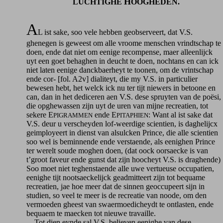
H
LUCHTIGHE
OOGHEDEN.
A
L ist sake, soo vele hebben geobserveert, dat V.S.
ghenegen is geweest om alle vroome menschen vrindtschap te
doen, ende dat niet om eenige recompense, maer alleenlijck
uyt een goet behaghen in deucht te doen, nochtans en can ick
niet laten eenige danckbaerheyt te toonen, om de vrintschap
ende cor- [fol. A2v] dialiteyt, die my V.S. in particulier
bewesen hebt, het welck ick nu ter tijt niewers in betoone en
can, dan in het dediceren aen V.S. dese spruyten van de poësi,
die opghewassen zijn uyt de uren van mijne recreatien, tot
sekere E
ende E
: Want al ist sake dat
PIGRAMMEN
PITAPHIEN
V.S. deur u verscheyden lof-weerdige scientien, is daghelijcx
geimployeert in dienst van alsulcken Prince, die alle scientien
soo wel is beminnende ende verstaende, als eenighen Prince
ter werelt soude moghen doen, (dat oock oorsaecke is van
t’groot faveur ende gunst dat zijn hoocheyt V.S. is draghende)
Soo moet niet teghenstaende alle uwe vertueuse occupatien,
eenighe tijt nootsaeckelijck geadmitteert zijn tot bequame
recreatien, jae hoe meer dat de sinnen geoccupeert sijn in
studien, so veel te meer is de recreatie van noode, om den
vermoeden gheest van swaermoedicheydt te ontlasten, ende
bequaem te maecken tot nieuwe travaille.
Tot dien eynde sal V.S. believen eenighe van dese