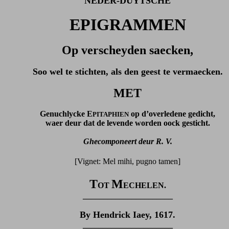
NEDER-DUYTSCHE
EPIGRAMMEN
Op verscheyden saecken,
Soo wel te stichten, als den geest te vermaecken.
MET
Genuchlycke E
op d’overledene gedicht,
PITAPHIEN
waer deur dat de levende worden oock gesticht.
Ghecomponeert deur R. V.
[Vignet: Mel mihi, pugno tamen]
T
M
OT
ECHELEN.
______________________
By Hendrick Iaey, 1617.
______________________