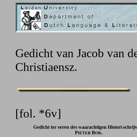
Gedicht van Jacob van d
Christiaensz.
[fol. *6v]
Gedicht ter eeren des waarachtigen Histori-schrij
P
B
.
IETER
OR