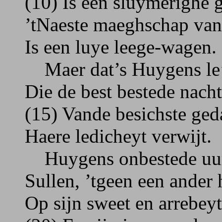
(10) Is een sluymerighe g
’tNaeste maeghschap van
Is een luye leege-wagen.
Maer dat’s Huygens l
Die de best bestede nach
(15) Vande besichste ged
Haere ledicheyt verwijt.
Huygens onbestede uu
Sullen, ’tgeen een ander 
Op sijn sweet en arrebeyt