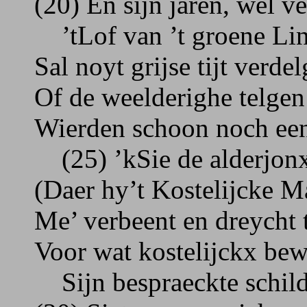
(20) En sijn jaren, wel v
’tLof van ’t groene Li
Sal noyt grijse tijt verde
Of de weelderighe telgen
Wierden schoon noch een
(25) ’kSie de alderjonx
(Daer hy’t Kostelijcke M
Me’ verbeent en dreycht 
Voor wat kostelijckx bew
Sijn bespraeckte schil