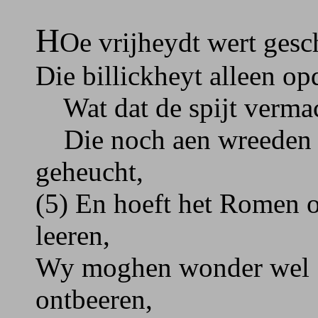
H
Oe vrijheydt wert gesc
Die billickheyt alleen op
Wat dat de spijt vermac
Die noch aen wreeden di
geheucht,
(5) En hoeft het Romen o
leeren,
Wy moghen wonder wel ’
ontbeeren,