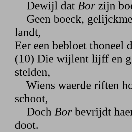
Dewijl dat
Bor
zijn boe
Geen boeck, gelijckmen 
landt,
Eer een bebloet thoneel d
(10) Die wijlent lijff en 
stelden,
Wiens waerde riften houd
schoot,
Doch
Bor
bevrijdt hae
doot.