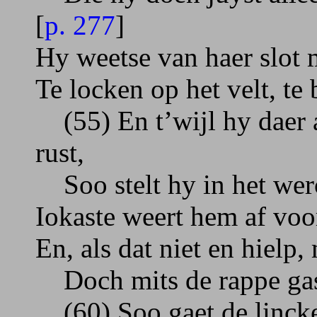
[
p. 277
]
Hy weetse van haer slot 
Te locken op het velt, te
(55) En t’wijl hy daer a
rust,
Soo stelt hy in het wer
Iokaste weert hem af voo
En, als dat niet en hielp,
Doch mits de rappe gast 
(60) Soo gaet de lincker