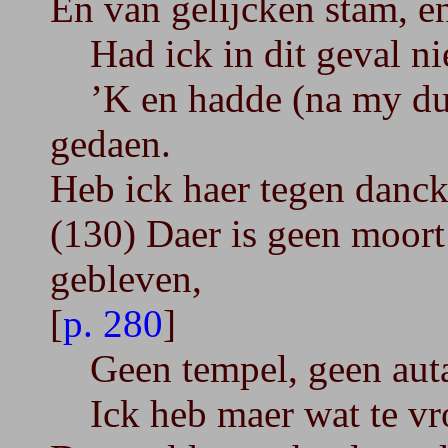
En van gelijcken stam, 
Had ick in dit geval niet
’K en hadde (na my dunc
gedaen.
Heb ick haer tegen danck
(130) Daer is geen moort
gebleven,
[
p. 280
]
Geen tempel, geen autae
Ick heb maer wat te vroe