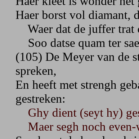
Haer kleet is wonder net 
Haer borst vol diamant, 
Waer dat de juffer trat 
Soo datse quam ter sael 
(105) De Meyer van de st
spreken,
En heeft met strengh geb
gestreken:
Ghy dient (seyt hy) gest
Maer segh noch even-wel