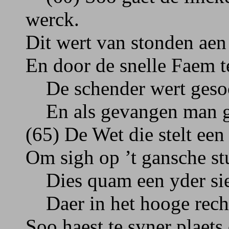
werck.
Dit wert van stonden aen 
En door de snelle Faem t
De schender wert gesoch
En als gevangen man ge
(65) De Wet die stelt een t
Om sigh op ’t gansche s
Dies quam een yder sien
Daer in het hooge recht
Soo haest te syner plaets 