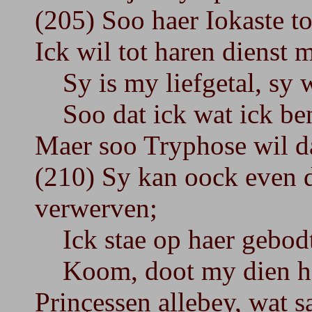
(205) Soo haer Iokaste t
Ick wil tot haren dienst 
Sy is my liefgetal, sy w
Soo dat ick wat ick ben 
Maer soo Tryphose wil da
(210) Sy kan oock even d
verwerven;
Ick stae op haer gebodt 
Koom, doot my dien het l
Prinçessen allebey, wat 