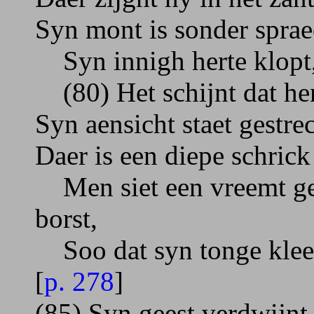
Syn mont is sonder sprae
Syn innigh herte klopt, 
(80) Het schijnt dat hem 
Syn aensicht staet gestre
Daer is een diepe schrick
Men siet een vreemt ge
borst,
Soo dat syn tonge kleef
[
p. 278
]
(85) Syn geest verdwijnt 