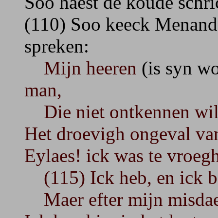
Soo haest de koude schr
(110) Soo keeck Menande
spreken:
Mijn heeren
(is syn w
man,
Die niet ontkennen wil,
Het droevigh ongeval van
Eylaes! ick was te vroeg
(115) Ick heb, en ick be
Maer efter mijn misdaet