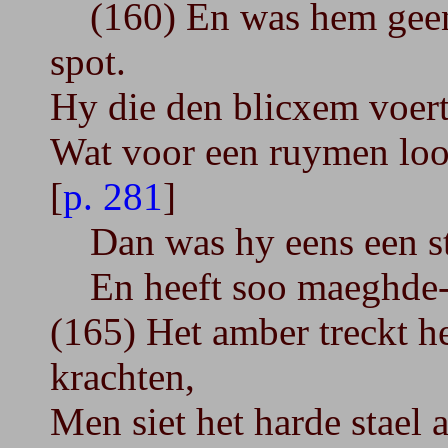
(160) En was hem geen v
spot.
Hy die den blicxem voert
Wat voor een ruymen loo
[
p. 281
]
Dan was hy eens een sti
En heeft soo maeghde-k
(165) Het amber treckt h
krachten,
Men siet het harde stael 