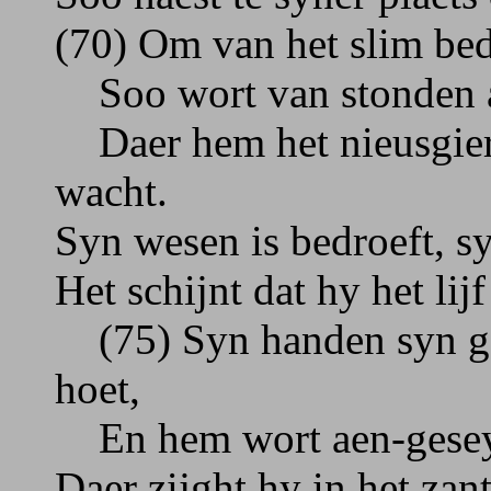
(70) Om van het slim bed
Soo wort van stonden a
Daer hem het nieusgier 
wacht.
Syn wesen is bedroeft, s
Het schijnt dat hy het lij
(75) Syn handen syn geb
hoet,
En hem wort aen-geseyt,
Daer zijght hy in het za