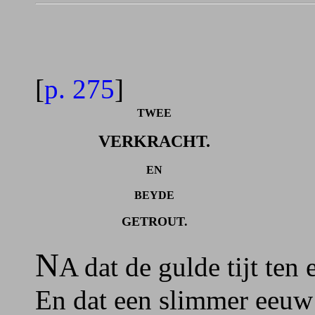
[
p. 275
]
TWEE
VERKRACHT.
EN
BEYDE
GETROUT.
N
A dat de gulde tijt te
En dat een slimmer eeuw