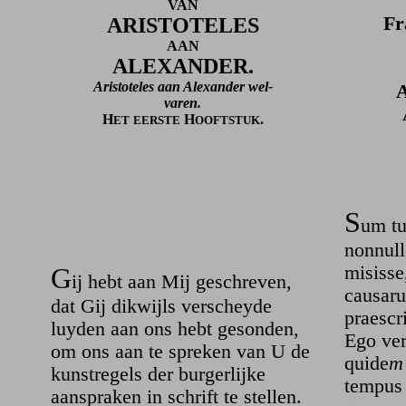
VAN
Fr
ARISTOTELES
AAN
ALEXANDER.
Aristoteles aan Alexander wel-
varen.
H
H
.
ET
EERSTE
OOFTSTUK
S
um tui
nonnull
G
misisse
ij hebt aan Mij geschreven,
causaru
dat Gij dikwijls verscheyde
praescr
luyden aan ons hebt gesonden,
Ego ver
om ons aan te spreken van U de
quide
m
kunstregels der burgerlijke
tempus 
aanspraken in schrift te stellen.