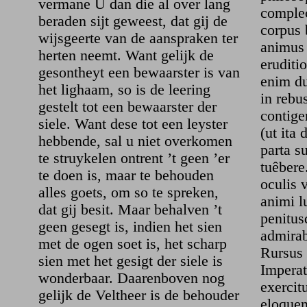
vermane U dan die al over lang
complec
beraden sijt geweest, dat gij de
corpus 
wijsgeerte van de aanspraken ter
animus 
herten neemt. Want gelijk de
eruditi
gesontheyt een bewaarster is van
enim d
het lighaam, so is de leering
in rebu
gestelt tot een bewaarster der
contige
siele. Want dese tot een leyster
(ut ita
hebbende, sal u niet overkomen
parta s
te struykelen ontrent ’t geen ’er
tuêbere
te doen is, maar te behouden
oculis 
alles goets, om so te spreken,
animi l
dat gij besit. Maar behalven ’t
penitus
geen gesegt is, indien het sien
admirab
met de ogen soet is, het scharp
Rursus
sien met het gesigt der siele is
Imperat
wonderbaar. Daarenboven nog
exercitu
gelijk de Veltheer is de behouder
eloquen