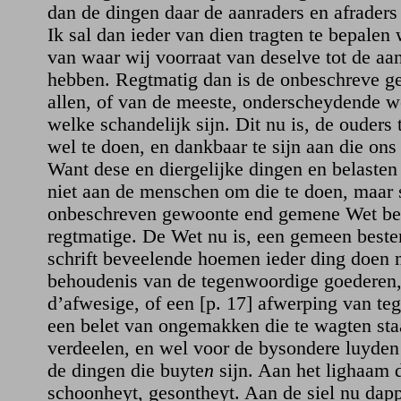
dan de dingen daar de aanraders en afrader
Ik sal dan ieder van dien tragten te bepalen w
van waar wij voorraat van deselve tot de aa
hebben. Regtmatig dan is de onbeschreve g
allen, of van de meeste, onderscheydende we
welke schandelijk sijn. Dit nu is, de ouders
wel te doen, en dankbaar te sijn aan die on
Want dese en diergelijke dingen en belaste
niet aan de menschen om die te doen, maar
onbeschreven gewoonte end gemene Wet beve
regtmatige. De Wet nu is, een gemeen beste
schrift beveelende hoemen ieder ding doen 
behoudenis van de tegenwoordige goederen
d’afwesige, of een [p. 17] afwerping van t
een belet van ongemakken die te wagten staa
verdeelen, en wel voor de bysondere luyden 
de dingen die buyte
n
sijn. Aan het lighaam d
schoonheyt, gesontheyt. Aan de siel nu dapp