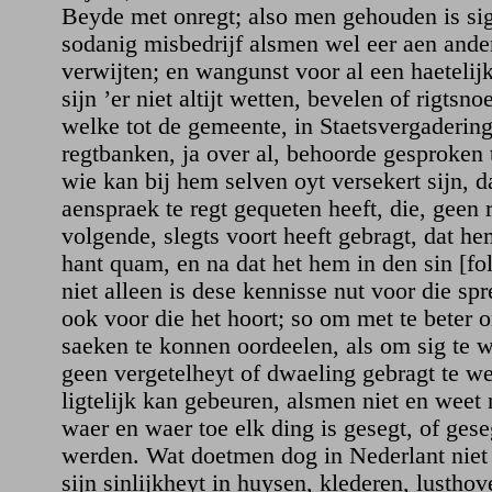
Beyde met onregt; also men gehouden is si
sodanig misbedrijf alsmen wel eer aen ande
verwijten; en wangunst voor al een haetelijke
sijn ’er niet altijt wetten, bevelen of rigtsn
welke tot de gemeente, in Staetsvergaderin
regtbanken, ja over al, behoorde gesproken
wie kan bij hem selven oyt versekert sijn, dat
aenspraek te regt gequeten heeft, die, geen 
volgende, slegts voort heeft gebragt, dat he
hant quam, en na dat het hem in den sin [fol
niet alleen is dese kennisse nut voor die sp
ook voor die het hoort; so om met te beter 
saeken te konnen oordeelen, als om sig te 
geen vergetelheyt of dwaeling gebragt te we
ligtelijk kan gebeuren, alsmen niet en weet 
waer en waer toe elk ding is gesegt, of ges
werden. Wat doetmen dog in Nederlant nie
sijn sinlijkheyt in huysen, klederen, lusthov