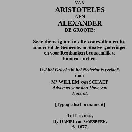
VAN
ARISTOTELES
AEN
ALEXANDER
DE GROOTE:
Seer dienstig om in alle voorvallen en by-
sonder tot de Gemeente, in Staatvergaderingen
en voor Regtbanken bequaemlijk te
kunnen spreken.
Uyt het Griecks in het Nederlants vertaelt,
door
r
M
WILLEM
SCHAEP
VAN
Advocaet voor den Hove van
Hollant.
[Typografisch ornament]
Tot L
,
EYDEN
By D
van G
.
ANIEL
AESBEEK
A. 1677.