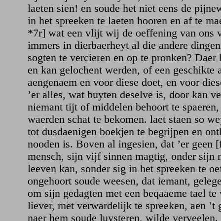
laeten sien! en soude het niet eens de pijn
in het spreeken te laeten hooren en af te mae
*7r] wat een vlijt wij de oeffening van ons v
immers in dierbaerheyt al die andere dingen 
sogten te vercieren en op te pronken? Daer 
en kan gelochent werden, of een geschikte 
aengenaem en voor diese doet, en voor dies
’er alles, wat buyten deselve is, door kan v
niemant tijt of middelen behoort te spaeren
waerden schat te bekomen. laet staen so wey
tot dusdaenigen boekjen te begrijpen en on
nooden is. Boven al ingesien, dat ’er geen [
mensch, sijn vijf sinnen magtig, onder sij
leeven kan, sonder sig in het spreeken te oe
ongehoort soude weesen, dat iemant, geleg
om sijn gedagten met een beqaaeme tael te 
liever, met verwardelijk te spreeken, aen ’t
naer hem soude luysteren, wilde verveelen.