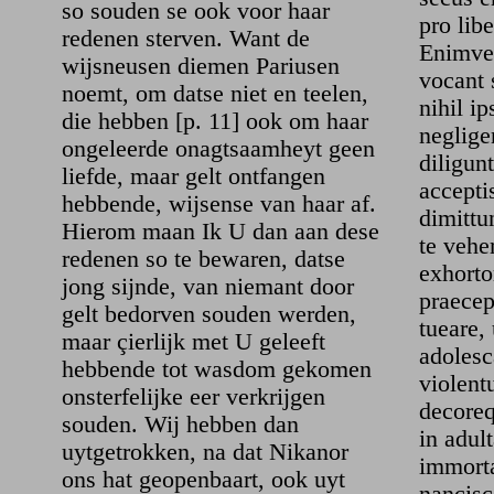
so souden se ook voor haar
pro libe
redenen sterven. Want de
Enimver
wijsneusen diemen Pariusen
vocant 
noemt, om datse niet en teelen,
nihil i
die hebben [p. 11] ook om haar
neglige
ongeleerde onagtsaamheyt geen
diligun
liefde, maar gelt ontfangen
accepti
hebbende, wijsense van haar af.
dimittu
Hierom maan Ik U dan aan dese
te veh
redenen so te bewaren, datse
exhortor
jong sijnde, van niemant door
praecep
gelt bedorven souden werden,
tueare,
maar çierlijk met U geleeft
adolesc
hebbende tot wasdom gekomen
violent
onsterfelijke eer verkrijgen
decore
souden. Wij hebben dan
in adul
uytgetrokken, na dat Nikanor
immort
ons hat geopenbaart, ook uyt