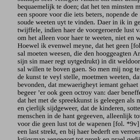
bequaemelijk te doen; dat het ten minsten m
een spoore voor die iets beters, nopende de
soude weeten uyt te vinden. Daer in ik in g
twijffele, indien haer de voorgeroerde lust 
om het alleen voor haer te weeten, niet en 
Hoewel ik evenwel meyne, dat het geen [fol.
sal moeten weesen, die den hooggeagten Ari
sijn sin maer regt uytgedrukt) in dit weldo
sal willen te boven gaen. So men mij nog t
de kunst te veyl stelle, moetmen weeten, da
bevonden, dat mewaerigheyt iemant gehaet 
begeer ’er ook geen octroy van: daer beneff
dat het met de spreekkunst is geleegen als
en çierlijk sijdgeweer, dat de kinderen, sotte
menschen in de hant gegeeven, alleenlijk to
voor die geen lust tot de wapenen [fol. *9v
een last strekt, en bij haer bederft en verro
krijgsman aengegort tot pronk en prael gedij