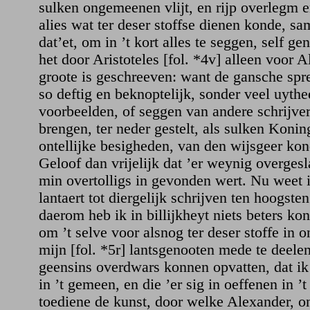
sulken ongemeenen vlijt, en rijp overlegm 
alies wat ter deser stoffse dienen konde, sa
dat’et, om in ’t kort alles te seggen, self g
het door Aristoteles [fol. *4v] alleen voor 
groote is geschreeven: want de gansche spr
so deftig en beknoptelijk, sonder veel uyt
voorbeelden, of seggen van andere schrijvers
brengen, ter neder gestelt, als sulken Konin
ontellijke besigheden, van den wijsgeer ko
Geloof dan vrijelijk dat ’er weynig overges
min overtolligs in gevonden wert. Nu weet 
lantaert tot diergelijk schrijven ten hoogste
daerom heb ik in billijkheyt niets beters ko
om ’t selve voor alsnog ter deser stoffe in o
mijn [fol. *5r] lantsgenooten mede te deelen
geensins overdwars konnen opvatten, dat ik
in ’t gemeen, en die ’er sig in oeffenen in ’
toediene de kunst, door welke Alexander, o