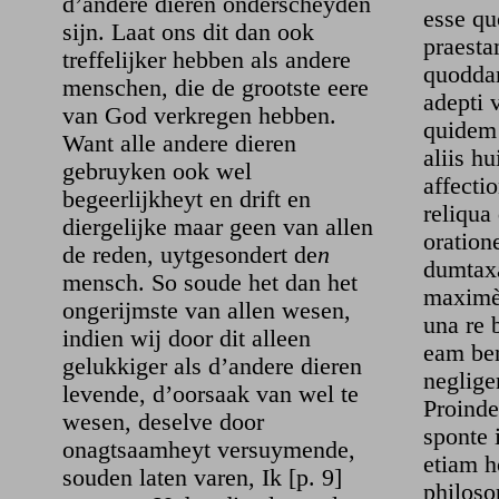
d’andere dieren onderscheyden
esse qu
sijn. Laat ons dit dan ook
praesta
treffelijker hebben als andere
quodda
menschen, die de grootste eere
adepti 
van God verkregen hebben.
quidem 
Want alle andere dieren
aliis h
gebruyken ook wel
affecti
begeerlijkheyt en drift en
reliqua
diergelijke maar geen van allen
oratio
de reden, uytgesondert de
n
dumtaxa
mensch. So soude het dan het
maximè
ongerijmste van allen wesen,
una re 
indien wij door dit alleen
eam be
gelukkiger als d’andere dieren
neglige
levende, d’oorsaak van wel te
Proinde
wesen, deselve door
sponte 
onagtsaamheyt versuymende,
etiam h
souden laten varen, Ik [p. 9]
philoso