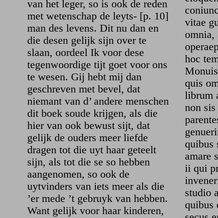
van het leger, so is ook de reden
coniunc
met wetenschap de leyts- [p. 10]
vitae g
man des levens. Dit nu dan en
omnia, 
die desen gelijk sijn over te
operaep
slaan, oordeel Ik voor dese
hoc tem
tegenwoordige tijt goet voor ons
Monuist
te wesen. Gij hebt mij dan
quis o
geschreven met bevel, dat
librum 
niemant van d’ andere menschen
non sis 
dit boek soude krijgen, als die
parente
hier van ook bewust sijt, dat
genueri
gelijk de ouders meer liefde
quibus 
dragen tot die uyt haar geteelt
amare 
sijn, als tot die se so hebben
ii qui 
aangenomen, so ook de
invener
uytvinders van iets meer als die
studio 
’er mede ’t gebruyk van hebben.
quibus 
Want gelijk voor haar kinderen,
secus e