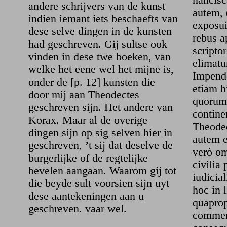
nancisc
andere schrijvers van de kunst
autem, 
indien iemant iets beschaefts van
exposui
dese selve dingen in de kunsten
rebus a
had geschreven. Gij sultse ook
scripto
vinden in dese twe boeken, van
elimat
welke het eene wel het mijne is,
Impend
onder de [p. 12] kunsten die
etiam h
door mij aan Theodectes
quorum 
geschreven sijn. Het andere van
contine
Korax. Maar al de overige
Theodec
dingen sijn op sig selven hier in
autem e
geschreven, ’t sij dat deselve de
verò om
burgerlijke of de regtelijke
civilia 
bevelen aangaan. Waarom gij tot
iudicia
die beyde sult voorsien sijn uyt
hoc in l
dese aantekeningen aan u
quaprop
geschreven. vaar wel.
comment