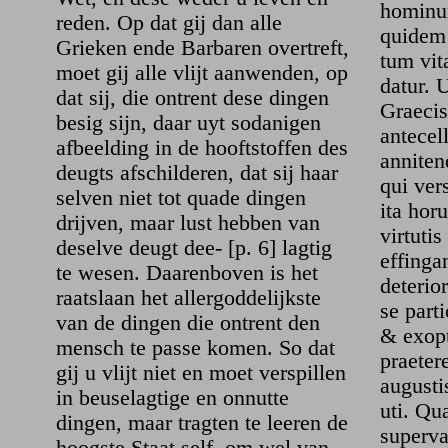
hominum
reden. Op dat gij dan alle
quidem 
Grieken ende Barbaren overtreft,
tum vit
moet gij alle vlijt aanwenden, op
datur. 
dat sij, die ontrent dese dingen
Graecis
besig sijn, daar uyt sodanigen
antecel
afbeelding in de hooftstoffen des
anniten
deugts afschilderen, dat sij haar
qui ver
selven niet tot quade dingen
ita hor
drijven, maar lust hebben van
virtuti
deselve deugt dee- [p. 6] lagtig
effingan
te wesen. Daarenboven is het
deterio
raatslaan het allergoddelijkste
se parti
van de dingen die ontrent den
& exopt
mensch te passe komen. So dat
praete
gij u vlijt niet en moet verspillen
augusti
in beuselagtige en onnutte
uti. Qu
dingen, maar tragten te leeren de
superva