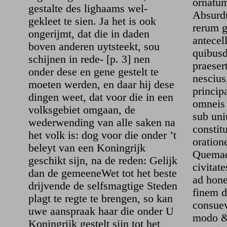
ornatum
gestalte des lighaams wel-
Absurd
gekleet te sien. Ja het is ook
rerum g
ongerijmt, dat die in daden
antecel
boven anderen uytsteekt, sou
quibusd
schijnen in rede- [p. 3] nen
praeser
onder dese en gene gestelt te
nescius
moeten werden, en daar hij dese
princip
dingen weet, dat voor die in een
omneis 
volksgebiet omgaan, de
sub uni
wederwending van alle saken na
constitu
het volk is: dog voor die onder ’t
oration
beleyt van een Koningrijk
Quemad
geschikt sijn, na de reden: Gelijk
civitat
dan de gemeeneWet tot het beste
ad hon
drijvende de selfsmagtige Steden
finem d
plagt te regte te brengen, so kan
consuev
uwe aanspraak haar die onder U
modo & 
Koningrijk gestelt sijn tot het