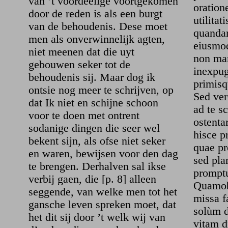
van ’t voordeelige voortgekomen
oration
door de reden is als een burgt
utilitat
van de behoudenis. Dese moet
quandam
men als onverwinnelijk agten,
eiusmod
niet meenen dat die uyt
non ma
gebouwen seker tot de
inexpug
behoudenis sij. Maar dog ik
primisq
ontsie nog meer te schrijven, op
Sed ver
dat Ik niet en schijne schoon
ad te sc
voor te doen met ontrent
ostenta
sodanige dingen die seer wel
hisce p
bekent sijn, als ofse niet seker
quae pr
en waren, bewijsen voor den dag
sed pla
te brengen. Derhalven sal ikse
prompt
verbij gaen, die [p. 8] alleen
Quamob
seggende, van welke men tot het
missa f
gansche leven spreken moet, dat
solùm 
het dit sij door ’t welk wij van
vitam d