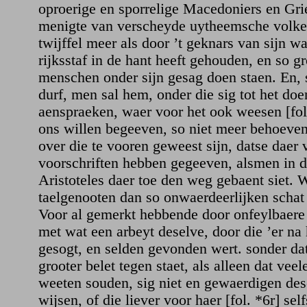
oproerige en sporrelige Macedoniers en Gri
menigte van verscheyde uytheemsche volke
twijffel meer als door ’t geknars van sijn w
rijksstaf in de hant heeft gehouden, en so g
menschen onder sijn gesag doen staen. En, 
durf, men sal hem, onder die sig tot het do
aenspraeken, waer voor het ook weesen [fol
ons willen begeeven, so niet meer behoeven
over die te vooren geweest sijn, datse daer
voorschriften hebben gegeeven, alsmen in d
Aristoteles daer toe den weg gebaent siet. W
taelgenooten dan so onwaerdeerlijken scha
Voor al gemerkt hebbende door onfeylbaere
met wat een arbeyt deselve, door die ’er na
gesogt, en selden gevonden wert. sonder dat
grooter belet tegen staet, als alleen dat veel
weeten souden, sig niet en gewaerdigen des
wijsen, of die liever voor haer [fol. *6r] se