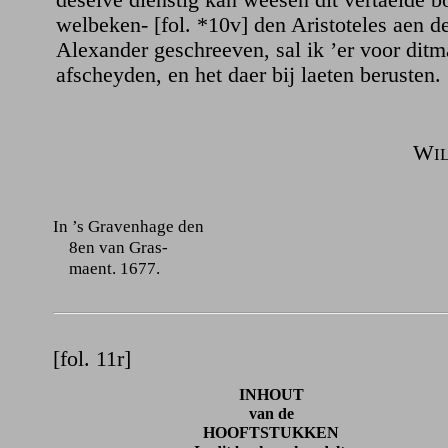
deselve dienstig kan weesen dit vertaelde b
welbeken- [fol. *10v] den Aristoteles aen d
Alexander geschreeven, sal ik ’er voor ditm
afscheyden, en het daer bij laeten berusten.
W
I
In ’s Gravenhage den
8en van Gras-
maent. 1677.
[fol. 11r]
INHOUT
van de
HOOFTSTUKKEN