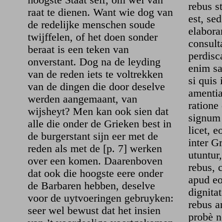
hoogste Staat self, om wel van
rebus s
raat te dienen. Want wie dog van
est, sed
de redelijke menschen soude
elabora
twijffelen, of het doen sonder
consult
beraat is een teken van
perdisc
onverstant. Dog na de leyding
enim sa
van de reden iets te voltrekken
si quis 
van de dingen die door deselve
amentia
werden aangemaant, van
ratione
wijsheyt? Men kan ook sien dat
signum 
alle die onder de Grieken best in
licet, 
de burgerstant sijn eer met de
inter G
reden als met de [p. 7] werken
utuntur
over een komen. Daarenboven
rebus, 
dat ook die hoogste eere onder
apud eo
de Barbaren hebben, deselve
dignita
voor de uytvoeringen gebruyken:
rebus a
seer wel bewust dat het insien
probè n