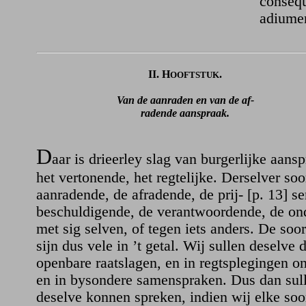
consequ
adiumen
II. H
.
OOFTSTUK
Van de aanraden en van de af-
radende aanspraak.
D
aar is drieerley slag van burgerlijke aans
het vertonende, het regtelijke. Derselver soo
aanradende, de afradende, de prij- [p. 13] s
beschuldigende, de verantwoordende, de ond
met sig selven, of tegen iets anders. De soo
sijn dus vele in ’t getal. Wij sullen deselve
openbare raatslagen, en in regtsplegingen o
en in bysondere samenspraken. Dus dan sull
deselve konnen spreken, indien wij elke soor