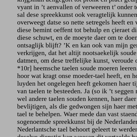
vyant in ’t aenvallen of verweeren t’ onder 
sal dese spreekkunst ook veragtelijk kunnen 
overweegt datse so nette setregels heeft en 
diese bemint oeffent tot behulp en çieraet d
diese schuwt, en de moeyte daer om te doen 
ontsaglijk blijft? ’K en kan ook van mijn ge
verkrijgen, dat het altijt nootsaekelijk sou
datmen, om dese treffelijke kunst, veroude o
*10r] heemsche taelen soude moeren leeren.
hoor wat kragt onse moeder-tael heeft, en h
luyden het ongelegen heeft gekomen haer tijt
van taelen te besteeden. Ja (so ik ’t seggen 
wel andere taelen souden kennen, haer daer
bevlijtigen, als die gedwongen sijn haer me
tael te behelpen. Waer mede dan vast staend
sogenoemde spreekkunst bij de Nederlander
Nederlantsche tael behoort geleert te werden