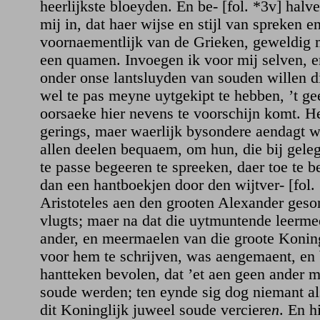
heerlijkste bloeyden. En be- [fol. *3v] halve
mij in, dat haer wijse en stijl van spreken e
voornaementlijk van de Grieken, geweldig 
een quamen. Invoegen ik voor mij selven, en 
onder onse lantsluyden van souden willen d
wel te pas meyne uytgekipt te hebben, ’t ge
oorsaeke hier nevens te voorschijn komt. Het
gerings, maer waerlijk bysondere aendagt w
allen deelen bequaem, om hun, die bij gele
te passe begeeren te spreeken, daer toe te b
dan een hantboekjen door den wijtver- [fol.
Aristoteles aen den grooten Alexander geson
vlugts; maer na dat die uytmuntende leerme
ander, en meermaelen van die groote Konin
voor hem te schrijven, was aengemaent, en
hantteken bevolen, dat ’et aen geen ander 
soude werden; ten eynde sig dog niemant a
dit Koninglijk juweel soude verciere
n
. En 