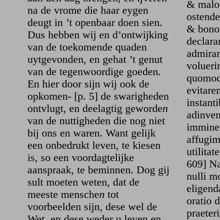
& malo
na de vrome die haar eygen
ostende
deugt in ’t openbaar doen sien.
& bono
Dus hebben wij en d’ontwijking
declara
van de toekomende quaden
admira
uytgevonden, en gehat ’t genut
volueri
van de tegenwoordige goeden.
quomodo
En hier door sijn wij ook de
evitare
opkomen- [p. 5] de swarigheden
instant
ontvlugt, en deelagtig geworde
n
adinve
van de nuttigheden die nog niet
imminen
bij ons en waren. Want gelijk
affugim
een onbedrukt leven, te kiesen
utilita
is, so een voordagtelijke
609] Na
aanspraak, te beminnen. Dog gij
nulli m
sult moeten weten, dat de
eligend
meeste mensche
n
tot
oratio 
voorbeelden sijn, dese wel de
praeter
Wet, en dese weder u leven en