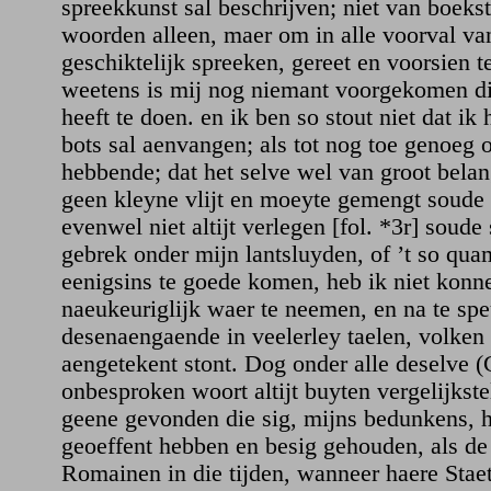
spreekkunst sal beschrijven; niet van boeks
woorden alleen, maer om in alle voorval van
geschiktelijk spreeken, gereet en voorsien 
weetens is mij nog niemant voorgekomen di
heeft te doen. en ik ben so stout niet dat ik
bots sal aenvangen; als tot nog toe genoeg
hebbende; dat het selve wel van groot bela
geen kleyne vlijt en moeyte gemengt soude 
evenwel niet altijt verlegen [fol. *3r] soude 
gebrek onder mijn lantsluyden, of ’t so qua
eenigsins te goede komen, heb ik niet konn
naeukeuriglijk waer te neemen, en na te spe
desenaengaende in veelerley taelen, volken 
aengetekent stont. Dog onder alle deselve 
onbesproken woort altijt buyten vergelijkst
geene gevonden die sig, mijns bedunkens, h
geoeffent hebben en besig gehouden, als de
Romainen in die tijden, wanneer haere Stae