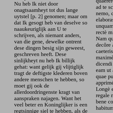
quaerer
Nu heb Ik niet door
ad te sc
onagtsaamheyt tot dus lange
nemo, q
uytstel [p. 2] genomen; maar om
elaboras
dat Ik gesogt heb van deselve so
unquam 
naaukeuriglijk aan U te
rectè mi
schrijven, als niemant anders,
Nam q
van die gene, dewelke ontrent
decôre 
dese dingen besig sijn geweest,
caeteri
geschreven heeft. Dese
maximè 
sinlijkheyt nu heb Ik billijk
dicendi
gehat: want gelijk gij vlijtiglijk
eam ut 
tragt de deftigste klederen boven
quae pu
andere menschen te hebben, so
apprimé
moet gij ook de
Longè e
allerdoordringenste kragt van
regale 
aanspraken najagen. Want het
bene co
veel beter en Koninglijker is een
habitum
regtsinnige siel te hebben, als de