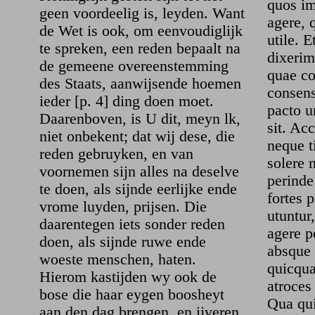
quos im
geen voordeelig is, leyden. Want
agere, 
de Wet is ook, om eenvoudiglijk
utile. E
te spreken, een reden bepaalt na
dixerim
de gemeene overeenstemming
quae co
des Staats, aanwijsende hoemen
consens
ieder [p. 4] ding doen moet.
pacto 
Daarenboven, is U dit, meyn lk,
sit. Ac
niet onbekent; dat wij dese, die
neque t
reden gebruyken, en van
solere 
voornemen sijn alles na deselve
perinde
te doen, als sijnde eerlijke ende
fortes 
vrome luyden, prijsen. Die
utuntur
daarentegen iets sonder reden
agere p
doen, als sijnde ruwe ende
absque 
woeste menschen, haten.
quicqua
Hierom kastijden wy ook de
atroce
bose die haar eygen boosheyt
Qua qui
aan den dag brengen, en ijveren