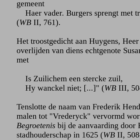
gemeent
Haer vader. Burgers sprengt met tr
(
WB
II, 761).
Het troostgedicht aan Huygens, Heer 
overlijden van diens echtgenote Susa
met
Is Zuilichem een stercke zuil,
Hy wanckel niet; [...]" (
WB
III, 50
Tenslotte de naam van Frederik Hendr
malen tot "Vrederyck" vervormd wordt
Begroetenis
bij de aanvaarding door 
stadhouderschap in 1625 (
WB
II, 508