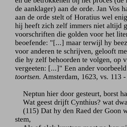
en de betrokkenen bij het proces (de 
de aanklager) aan de orde. Jan Vos han
aan de orde stelt of Horatius wel eni
hij heeft zich zelf immers niet altijd
voorschriften die golden voor het lite
beoefende: "[...] maar terwijl hy be
voor anderen te schrijven, gelooft me
die hy zelf behoorden te volgen, op v
vergeeten: [...]" Een ander voorbeel
toortsen.
Amsterdam, 1623, vs. 113 -
Neptun hier door gesteurt, borst ha
Wat geest drijft Cynthius? wat dwa
(115) Dat hy den Raed der Goon wi
stem,