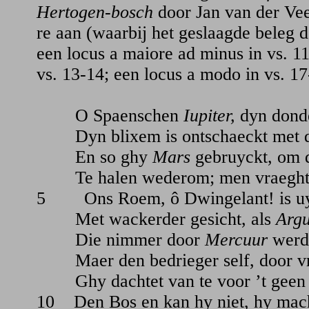
Hertogen-bosch
door Jan van der Vee
re aan (waarbij het geslaagde beleg de
een locus a maiore ad minus in vs. 11
vs. 13-14; een locus a modo in vs. 17
O Spaenschen
Iupiter,
dyn donde
Dyn blixem is ontschaeckt met d
En so ghy
Mars
gebruyckt, om d
Te halen wederom; men vraeghter 
5 Ons Roem, ô Dwingelant! is u
Met wackerder gesicht, als
Arg
Die nimmer door
Mercuur
werd 
Maer den bedrieger self, door vr
Ghy dachtet van te voor ’t geen d
10 Den Bos en kan hy niet, hy mach