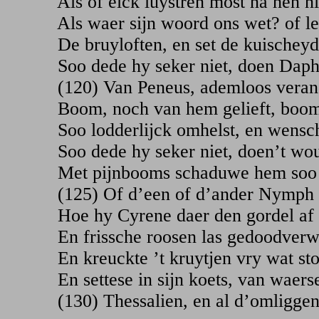
Als of elck luystren most na hen n
Als waer sijn woord ons wet? of le
De bruyloften, en set de kuischeyd
Soo dede hy seker niet, doen Daph
(120) Van Peneus, ademloos verand
Boom, noch van hem gelieft, boom,
Soo lodderlijck omhelst, en wensch
Soo dede hy seker niet, doen’t wou
Met pijnbooms schaduwe hem soo n
(125) Of d’een of d’ander Nymph wi
Hoe hy Cyrene daer den gordel af 
En frissche roosen las gedoodverwt
En kreuckte ’t kruytjen vry wat stou
En settese in sijn koets, van waer
(130) Thessalien, en al d’omligge