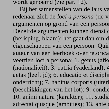
wordt genoemd (zie par. 12).
Bij het samenstellen van de laus va
redenaar zich de
loci a persona
(de v
argumenten op grond van een persoon
Dezelfde argumenten kunnen dienst 
(berisping, blaam): het gaat dan om 
eigenschappen van een persoon. Quin
auteur van een leerboek over retoric
veertien loci a persona: 1. genus (afk
(nationaliteit); 3. patria (vaderland); 
aetas (leeftijd); 6. educatio et discip
onderricht); 7. habitus corporis (uiterl
(beschikkingen van het lot); 9. cond
10. animi natura (karakter); 11. studi
adfectat quisque (ambities); 13. ante