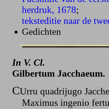
herdruk, 1678
;
teksteditie naar de twe
Gedichten
In V. Cl.
Gilbertum Jacchaeum.
C
Urru quadrijugo Jacch
Maximus ingenio fertur,