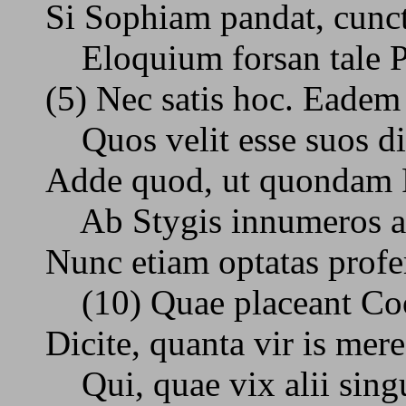
Si Sophiam pandat, cunc
Eloquium forsan tale Pl
(5) Nec satis hoc. Eadem 
Quos velit esse suos diu
Adde quod, ut quondam 
Ab Stygis innumeros asse
Nunc etiam optatas profer
(10) Quae placeant Coo
Dicite, quanta vir is mer
Qui, quae vix alii singu