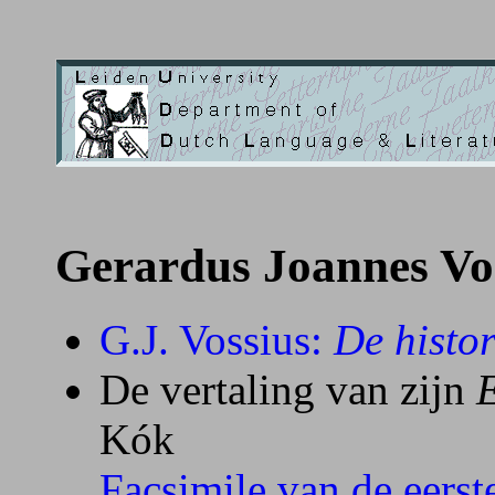
Gerardus Joannes Vos
G.J. Vossius:
De histor
De vertaling van zijn
E
Kók
Facsimile van de eerst