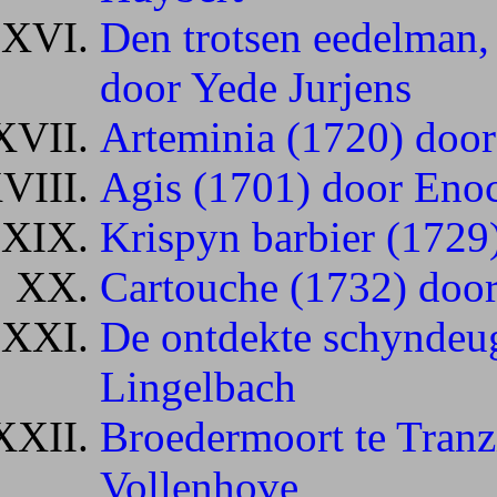
Den trotsen eedelman,
door Yede Jurjens
Arteminia (1720) doo
Agis (1701) door Eno
Krispyn barbier (172
Cartouche (1732) door
De ontdekte schyndeu
Lingelbach
Broedermoort te Tranz
Vollenhove