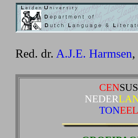
Red. dr.
A.J.E. Harmsen
,
CEN
SUS
NEDER
LA
TON
EE