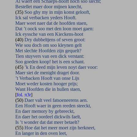
Al waert een Schaeps-hooft noch soo slecht;
Bestellet maer door mijnen knecht,
(35)
Soo ghy my in mijn konst gelooft,
Ick sal verbacken yeders Hooft.
Maer weet naer dat de hoofden staen,
Dat ’t oock soo met den loon moet gaen:
Ick eyssche van een Kieckens-hoot
(40)
Dry dubbeltjens of seven groot:
Wie sou doch om soo kleynen gelt
Met slechte Hoofden zijn gequelt?
Tien stuyvers van een dick verstant:
Soo goeden koop! het is een schant.
(45)
’k En deed mijn leven noyt daer voor:
Maer siet de menight draget door.
’t Verbacken Hooft van onse Lijs
Moet weder kosten hooger prijs;
Want Hoofden die in hullen staen,
[
fol. π3r
]
(50)
Daer valt veel fatsoeneerens aen.
Een Hooft waer in geen reeden steeckt,
En daer memory by gebreeckt,
En daer het oordeel dickwils faelt,
Is ’t wonder dat dat meer betaelt?
(55)
Hoe dat het meer moet zijn herkneet,
En langer in den oven leet,