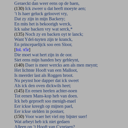
Geraeckt dan weer eens op de baen,
(130)
Ick zweer u dat heeft moeyte aen;
’t Is haer geluck geloovet vry,
Dat zy zijn in mijn Backery;
En mits het is bekoorigh werck,
Ick salse backen vry wat serck,*
(135)
Noch zy en backen oyt te lanck;
Want Ydel-tuyten zijn te kranck,
En princepaelijck soo een Sloor,
[
fol. π5r
]
Die moet wat hert zijn in de oor.
Siet eens mijn handen bey gebleynt,
(140)
Daer is meer wercks aen als men meynt;
Het lichtste Hooft van een Malloot,
Is meerder last als Roggen broot.
Nu peynst hoe dapper dat ick sweet
Als ick den oven dickwils heet;
(145)
En eenen heelen achter-noen
Tot eenen Mans-kop heb van doen.
Ick heb geproeft soo menigh-mael
Eer ickse kreegh op mijnen pael,
Eer ickse stelden in postuer,
(150)
Voor waer het viel my bijster suer!
Wat arbeyt heb ick niet gedaen
Alleen op ’t Hooft van Cypriaen?