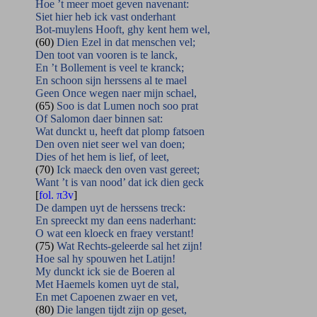
Hoe ’t meer moet geven navenant:
Siet hier heb ick vast onderhant
Bot-muylens Hooft, ghy kent hem wel,
(60)
Dien Ezel in dat menschen vel;
Den toot van vooren is te lanck,
En ’t Bollement is veel te kranck;
En schoon sijn herssens al te mael
Geen Once wegen naer mijn schael,
(65)
Soo is dat Lumen noch soo prat
Of Salomon daer binnen sat:
Wat dunckt u, heeft dat plomp fatsoen
Den oven niet seer wel van doen;
Dies of het hem is lief, of leet,
(70)
Ick maeck den oven vast gereet;
Want ’t is van nood’ dat ick dien geck
[
fol. π3v
]
De dampen uyt de herssens treck:
En spreeckt my dan eens naderhant:
O wat een kloeck en fraey verstant!
(75)
Wat Rechts-geleerde sal het zijn!
Hoe sal hy spouwen het Latijn!
My dunckt ick sie de Boeren al
Met Haemels komen uyt de stal,
En met Capoenen zwaer en vet,
(80)
Die langen tijdt zijn op geset,