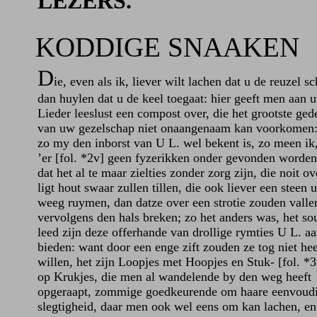
LEZERS.
KODDIGE SNAAKEN
D
ie, even als ik, liever wilt lachen dat u de reuzel sc
dan huylen dat u de keel toegaat: hier geeft men aan 
Lieder leeslust een compost over, die het grootste ged
van uw gezelschap niet onaangenaam kan voorkomen
zo my den inborst van U L. wel bekent is, zo meen ik,
’er [fol. *2v] geen fyzerikken onder gevonden worde
dat het al te maar zielties zonder zorg zijn, die noit o
ligt hout swaar zullen tillen, die ook liever een steen 
weeg ruymen, dan datze over een strotie zouden valle
vervolgens den hals breken; zo het anders was, het s
leed zijn deze offerhande van drollige rymties U L. aa
bieden: want door een enge zift zouden ze tog niet he
willen, het zijn Loopjes met Hoopjes en Stuk- [fol. *3
op Krukjes, die men al wandelende by den weg heeft
opgeraapt, zommige goedkeurende om haare eenvoud
slegtigheid, daar men ook wel eens om kan lachen, en