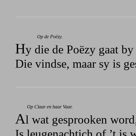
Op de Poëzy.
H
y die de Poëzy gaat by
Die vindse, maar sy is g
Op Claar en haar Vaar.
A
l wat gesprooken word,
Is leugenachtich of ’t is 