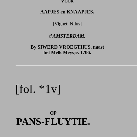
V
OOR
AAPJES en KNAAPJES.
[Vignet: Nilus]
t’ AMSTERDAM,
By SIWERD VROEGTHUS, naast
het Melk Meysje. 1706.
[fol. *1v]
OP
PANS-FLUYTIE.