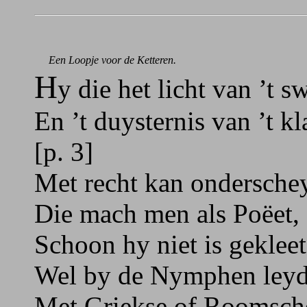
Een Loopje voor de Ketteren.
H
y die het licht van ’t s
En ’t duysternis van ’t kl
[p. 3]
Met recht kan ondersche
Die mach men als Poëet,
Schoon hy niet is gekleet
Wel by de Nymphen leyd
Met Griekse of Roomsche