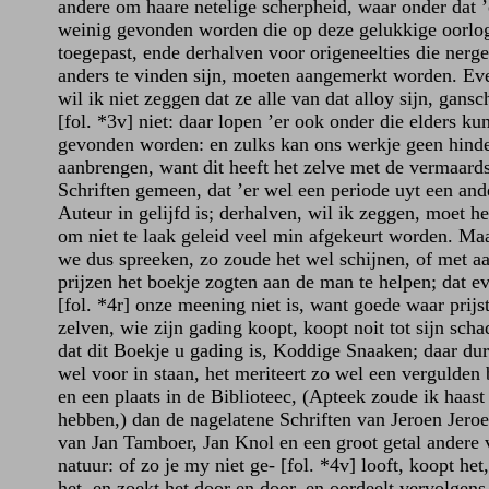
andere om haare netelige scherpheid, waar onder dat ’
weinig gevonden worden die op deze gelukkige oorlog
toegepast, ende derhalven voor origeneelties die nerg
anders te vinden sijn, moeten aangemerkt worden. E
wil ik niet zeggen dat ze alle van dat alloy sijn, gansc
[fol. *3v] niet: daar lopen ’er ook onder die elders ku
gevonden worden: en zulks kan ons werkje geen hind
aanbrengen, want dit heeft het zelve met de vermaard
Schriften gemeen, dat ’er wel een periode uyt een and
Auteur in gelijfd is; derhalven, wil ik zeggen, moet he
om niet te laak geleid veel min afgekeurt worden. Maa
we dus spreeken, zo zoude het wel schijnen, of met a
prijzen het boekje zogten aan de man te helpen; dat e
[fol. *4r] onze meening niet is, want goede waar prijst
zelven, wie zijn gading koopt, koopt noit tot sijn scha
dat dit Boekje u gading is, Koddige Snaaken; daar dur
wel voor in staan, het meriteert zo wel een vergulden
en een plaats in de Biblioteec, (Apteek zoude ik haast
hebben,) dan de nagelatene Schriften van Jeroen Jero
van Jan Tamboer, Jan Knol en een groot getal andere 
natuur: of zo je my niet ge- [fol. *4v] looft, koopt het,
het, en zoekt het door en door, en oordeelt vervolgens