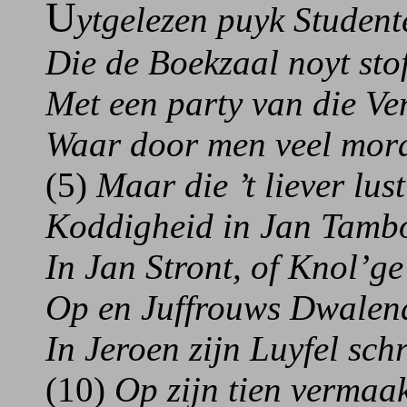
U
ytgelezen puyk Student
Die de Boekzaal noyt stof
Met een party van die Ve
Waar door men veel mora
(5)
Maar die ’t liever lust
Koddigheid in Jan Tambo
In Jan Stront, of Knol’g
Op en Juffrouws Dwalend
In Jeroen zijn Luyfel schr
(10)
Op zijn tien vermaak