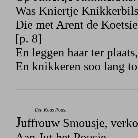
Was Kniertje Knikkerbils
Die met Arent de Koetsie
[p. 8]
En leggen haar ter plaat
En knikkeren soo lang to
Een Kous Pous.
J
uffrouw Smousje, verko
Aan Jut het Pousje,