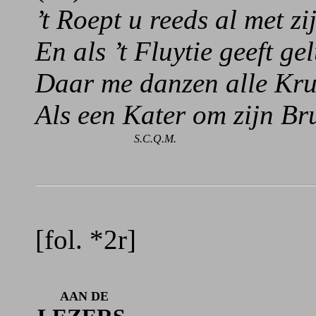
’t Roept u reeds al met zi
En als ’t Fluytie geeft ge
Daar me danzen alle Kru
Als een Kater om zijn Br
S.C.Q.M.
[fol. *2r]
AAN DE