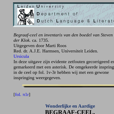
Begraaf-ceel en inventaris van den boedel van Steven
der Klok.
ca. 1735.
Uitgegeven door Marti Roos
Red. dr. A.J.E. Harmsen, Universiteit Leiden.
Ursicula
In deze uitgave zijn evidente zetfouten gecorrigeerd e
gemarkeerd met een asterisk. De omgekeerde insprin
in de ceel op fol. 1v-3r hebben wij met een gewone
inspringing weergegeven.
[
fol. π1r
]
Wonderlijke en Aardige
BEGRAAF-CEEL,