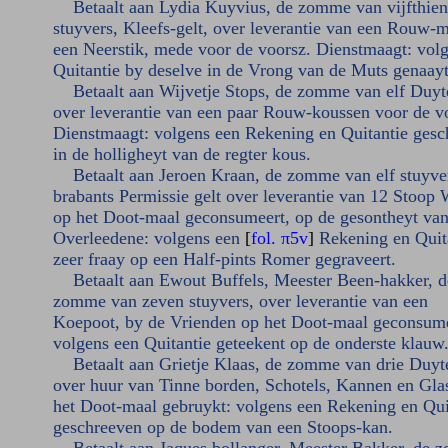
Betaalt aan Lydia Kuyvius, de zomme van vijfthien
stuyvers, Kleefs-gelt, over leverantie van een Rouw-
een Neerstik, mede voor de voorsz. Dienstmaagt: vol
Quitantie by deselve in de Vrong van de Muts genaayt
Betaalt aan Wijvetje Stops, de zomme van elf Duyt
over leverantie van een paar Rouw-koussen voor de v
Dienstmaagt: volgens een Rekening en Quitantie gesc
in de holligheyt van de regter kous.
Betaalt aan Jeroen Kraan, de zomme van elf stuyve
brabants Permissie gelt over leverantie van 12 Stoop 
op het Doot-maal geconsumeert, op de gesontheyt va
Overleedene: volgens een
[
fol. π5v
]
Rekening en Quit
zeer fraay op een Half-pints Romer gegraveert.
Betaalt aan Ewout Buffels, Meester Been-hakker, d
zomme van zeven stuyvers, over leverantie van een
Koepoot, by de Vrienden op het Doot-maal geconsume
volgens een Quitantie geteekent op de onderste klauw
Betaalt aan Grietje Klaas, de zomme van drie Duyt
over huur van Tinne borden, Schotels, Kannen en Gla
het Doot-maal gebruykt: volgens een Rekening en Qui
geschreeven op de bodem van een Stoops-kan.