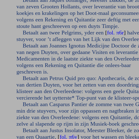
Betaalt aan Jaques bollanger, Meester Bakker, de 
van zeven Grooten Hollants, over leverantie van broot
koekjes en krakelingen op het Doot-maal geconsumeer
volgens een Rekening en Quitantie zeer deftig met ee
stoute hant geschreeven op een duyts Timpje.
Betaalt aan twee Pelgrims, yder een
[
fol. π6r
]
halv
stuyver, voor ’t afleggen van het Lijk van den Overle
Betaalt aan Joannes Ignotus Medicijne Doctoor de
van negen Duyten, over gedaane Visiten en leverantie
Medicamenten in de laatste ziekte van den Overleeden
volgens een Rekening en Quitantie die onlees-baar
geschreven is.
Betaalt aan Petrus Quid pro quo: Apothecaris, de 
van dertien Duyten, voor het zetten van een doordring
klisteer aan den Overleedene: volgens een geele Quita
vercierende het uytterste* Top-punt van de klisteer-sp
Betaalt aan Casparus Pantier de zomme van twee G
min drie stuyvers, voor zijn oppassen en nagtbraken i
ziekte van den Overleedene: volgens een Quitantie, d
zelve al slapende op rijm in zijn Musiek-boek geschre
Betaalt aan Justus Insolator, Meester Bleeker, de 
van een Quaartje,
[
fol. π6v
]
voor het wassen en bleek