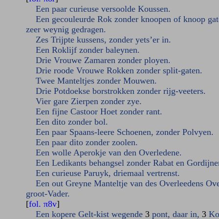
Een paar curieuse versoolde Koussen.
Een gecouleurde Rok zonder knoopen of knoop gat
zeer weynig gedragen.
Zes Trijpte kussens, zonder yets’er in.
Een Roklijf zonder baleynen.
Drie Vrouwe Zamaren zonder ployen.
Drie roode Vrouwe Rokken zonder split-gaten.
Twee Manteltjes zonder Mouwen.
Drie Potdoekse borstrokken zonder rijg-veeters.
Vier gare Zierpen zonder zye.
Een fijne Castoor Hoet zonder rant.
Een dito zonder bol.
Een paar Spaans-leere Schoenen, zonder Polvyen.
Een paar dito zonder zoolen.
Een wolle Aperokje van den Overledene.
Een Ledikants behangsel zonder Rabat en Gordijne
Een curieuse Paruyk, driemaal vertrenst.
Een out Greyne Manteltje van des Overleedens Ove
groot-Vader.
[
fol. π8v
]
Een kopere Gelt-kist wegende
3
pont, daar in,
3
Ko