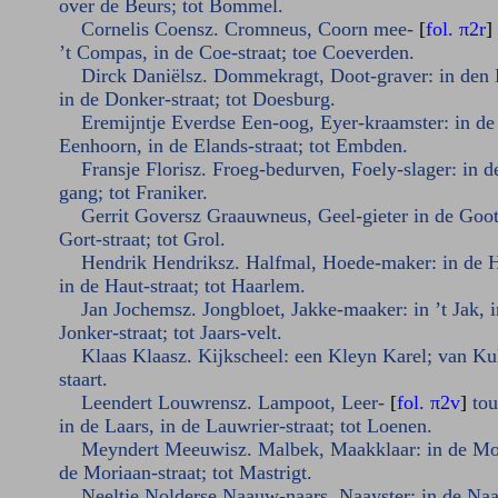
over de Beurs; tot Bommel.
Cornelis Coensz. Cromneus, Coorn mee-
[
fol. π2r
]
’t Compas, in de Coe-straat; toe Coeverden.
Dirck Daniëlsz. Dommekragt, Doot-graver: in den
in de Donker-straat; tot Doesburg.
Eremijntje Everdse Een-oog, Eyer-kraamster: in de
Eenhoorn, in de Elands-straat; tot Embden.
Fransje Florisz. Froeg-bedurven, Foely-slager: in de
gang; tot Franiker.
Gerrit Goversz Graauwneus, Geel-gieter in de Goot,
Gort-straat; tot Grol.
Hendrik Hendriksz. Halfmal, Hoede-maker: in de H
in de Haut-straat; tot Haarlem.
Jan Jochemsz. Jongbloet, Jakke-maaker: in ’t Jak, i
Jonker-straat; tot Jaars-velt.
Klaas Klaasz. Kijkscheel: een Kleyn Karel; van Ku
staart.
Leendert Louwrensz. Lampoot, Leer-
[
fol. π2v
]
to
in de Laars, in de Lauwrier-straat; tot Loenen.
Meyndert Meeuwisz. Malbek, Maakklaar: in de Moo
de Moriaan-straat; tot Mastrigt.
Neeltje Nolderse Naauw-naars, Naayster: in de Naal