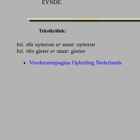
EYNDE.
Tekstkritiek:
fol. π6r uytterste
er staat:
uytterstt
fol. π6v gieter
er staat:
gietier
Voorkeurenpagina Opleiding Nederlands