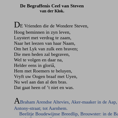
De Begraffenis Ceel van Steven
van der Klok.
D
E Vrienden die de Wondere Steven,
Hoog beminnen in zyn leven,
Luystert met verdrag te zaam,
Naar het leezen van haar Naam,
Om het Lyk van zulk een braven;
Die men heden zal begraven,
Wel te volgen en daar na,
Helder eens in gloriâ,
Hem met Roemers te beluyen,
Vryft uw Oogen braaf met Uyen,
Nu wel aan dan al den bras.
Dat gaat heen of ’t niet en was.
A
Braham Arendse Altevies, Aker-maaker in de Aap, 
Antony-straat; tot Aarnhem.
Beelitje Boudewijnse Breedlip, Brouwster: in de Ba