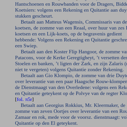
Hantschoenen en Rouwbanden voor de Dragers, Bidde
Koetsiers: volgens een Rekening en Quitantie aan duy
stukken gescheurt.
Betaalt aan Matteus Wagensis, Commissaris van de
koetsen, de zomme van een Reaal, over huur van zes
koetsen en een Lijk-koets, op de begravenis gedient
hebbende: Volgens een Rekening en Quitantie geschr
een Swiep.
Betaalt aan den Koster Flip Hangoor, de zomme va
Patacons, voor de Kerke Geregtigheyt, ’t versetten de
Stoelen en banken, ’t ligten der Zark, en zijn Zalaris
niet te vergeten) volgens Quitantie zonder Rekening.
Betaalt aan Gio Klompio, de zomme van drie Duyt
over leverantie van een paar Haagsche Rouw-klompe
de Dienstmaagt van den Overledene: volgens een Rek
en Quitantie geteykent op de Polvye van de regter Kl
[
fol. π5r
]
Betaalt aan Georgius Rokkius, Mr. Kleermaker, de
zomme van zeven Oortjes over leverantie van een Ro
Zamaar en rok, mede voor de voorsz. dienstmaagt: vo
Quitantie op den El geteykent.