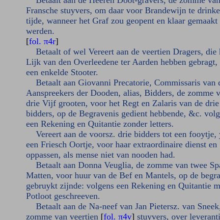
Betaalt aan de Heeren Doot-gravers, de zomme van
Fransche stuyvers, om daar voor Brandewijn te drinke
tijde, wanneer het Graf zou geopent en klaar gemaakt
werden.
[
fol. π4r
]
Betaalt of wel Vereert aan de veertien Dragers, die 
Lijk van den Overleedene ter Aarden hebben gebragt,
een enkelde Stooter.
Betaalt aan Giovanni Precatorie, Commissaris van 
Aanspreekers der Dooden, alias, Bidders, de zomme 
drie Vijf grooten, voor het Regt en Zalaris van de drie
bidders, op de Begravenis gedient hebbende, &c. vol
een Rekening en Quitantie zonder letters.
Vereert aan de voorsz. drie bidders tot een fooytje,
een Friesch Oortje, voor haar extraordinaire dienst en
oppassen, als mense niet van nooden had.
Betaalt aan Donna Veuglia, de zomme van twee Sp
Matten, voor huur van de Bef en Mantels, op de begr
gebruykt zijnde: volgens een Rekening en Quitantie m
Potloot geschreeven.
Betaalt aan de Na-neef van Jan Pietersz. van Sneek
zomme van veertien
[
fol. π4v
]
stuyvers, over leverant