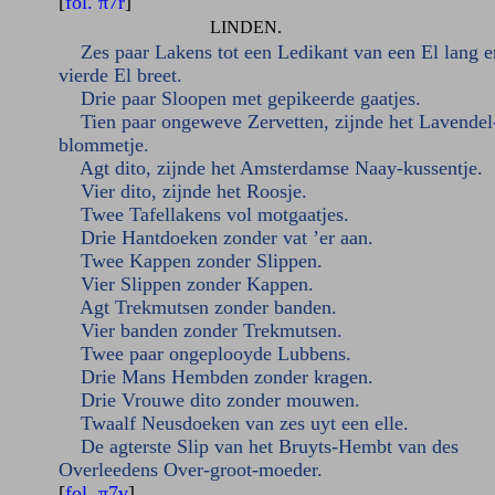
[
fol. π7r
]
LINDEN.
Zes paar Lakens tot een Ledikant van een El lang e
vierde El breet.
Drie paar Sloopen met gepikeerde gaatjes.
Tien paar ongeweve Zervetten, zijnde het Lavendel
blommetje.
Agt dito, zijnde het Amsterdamse Naay-kussentje.
Vier dito, zijnde het Roosje.
Twee Tafellakens vol motgaatjes.
Drie Hantdoeken zonder vat ’er aan.
Twee Kappen zonder Slippen.
Vier Slippen zonder Kappen.
Agt Trekmutsen zonder banden.
Vier banden zonder Trekmutsen.
Twee paar ongeplooyde Lubbens.
Drie Mans Hembden zonder kragen.
Drie Vrouwe dito zonder mouwen.
Twaalf Neusdoeken van zes uyt een elle.
De agterste Slip van het Bruyts-Hembt van des
Overleedens Over-groot-moeder.
[
fol. π7v
]