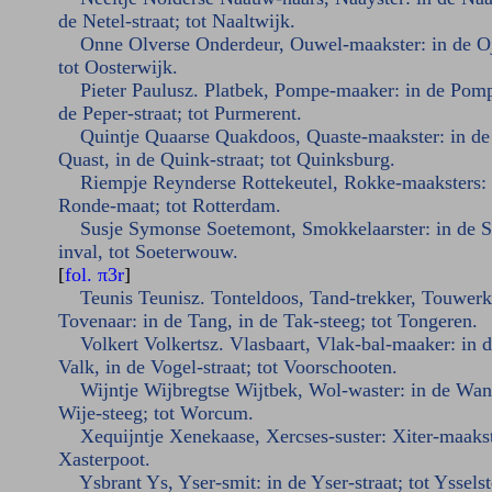
de Netel-straat; tot Naaltwijk.
Onne Olverse Onderdeur, Ouwel-maakster: in de Oj
tot Oosterwijk.
Pieter Paulusz. Platbek, Pompe-maaker: in de Pomp
de Peper-straat; tot Purmerent.
Quintje Quaarse Quakdoos, Quaste-maakster: in de
Quast, in de Quink-straat; tot Quinksburg.
Riempje Reynderse Rottekeutel, Rokke-maaksters: 
Ronde-maat; tot Rotterdam.
Susje Symonse Soetemont, Smokkelaarster: in de S
inval, tot Soeterwouw.
[
fol. π3r
]
Teunis Teunisz. Tonteldoos, Tand-trekker, Touwerk
Tovenaar: in de Tang, in de Tak-steeg; tot Tongeren.
Volkert Volkertsz. Vlasbaart, Vlak-bal-maaker: in 
Valk, in de Vogel-straat; tot Voorschooten.
Wijntje Wijbregtse Wijtbek, Wol-waster: in de Wan,
Wije-steeg; tot Worcum.
Xequijntje Xenekaase, Xercses-suster: Xiter-maakste
Xasterpoot.
Ysbrant Ys, Yser-smit: in de Yser-straat; tot Yssels