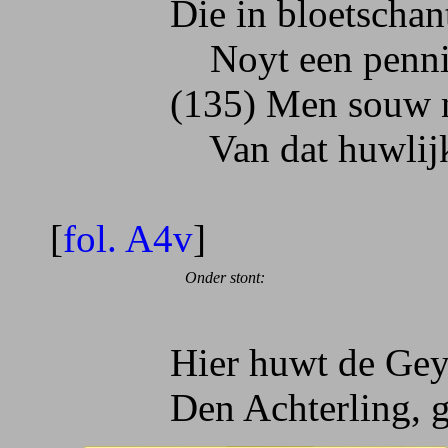
Die in bloetschant n
Noyt een penning s
(135) Men souw niet
Van dat huwlijk, al
[
fol. A4v
]
Onder stont:
Hier huwt de Geyle....
Den Achterling, getee