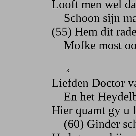
Looft men wel dat hy
Schoon sijn maet d
(55) Hem dit raden, 
Mofke most oock j
8.
Liefden Doctor van
En het Heydelberg
Hier quamt gy u lie
(60) Ginder schonck