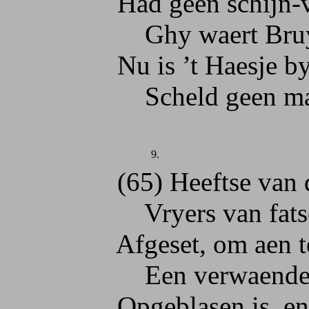
Had geen schijn-vri
Ghy waert Bruygom
Nu is ’t Haesje by 
Scheld geen man vo
9.
(65) Heeftse van dee
Vryers van fatsoe
Afgeset, om aen te 
Een verwaende Sot
Opgeblasen is, en w