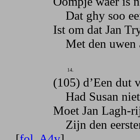
Oompje waer is nu u
Dat ghy soo een ve
Ist om dat Jan Tryntj
Met den uwen acc
14.
(105) d’Een dut volgt
Had Susan niet tij
Moet Jan Lagh-rijs, e
Zijn den eersten di
[
fol. A4v
]