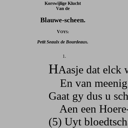
Korswijlige Klucht
Van de
Blauwe-scheen.
V
OYS:
Petit Seaulx de Bourdeaux.
1.
H
Aasje dat elck
En van meenig zijt
Gaat gy dus u scho
Aen een Hoere-zoo
(5) Uyt bloedtschand