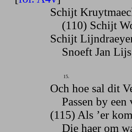
Schijt Kruytmaecker
(110) Schijt Wol-k
Schijt Lijndraeyers 
Snoeft Jan Lijs, de
15.
Och hoe sal dit Vens
Passen by een vaet
(115) Als ’er komt ee
Die haer om wat Po