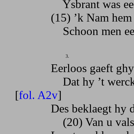
Ysbrant was een b
(15) ’k Nam hem lie
Schoon men een ma
3.
Eerloos gaeft ghy h
Dat hy ’t werck wa
[
fol. A2v
]
Des beklaegt hy des
(20) Van u valsche 