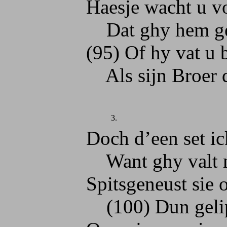
Haesje wacht u voor 
Dat ghy hem geen s
(95) Of hy vat u by
Als sijn Broer de W
3.
Doch d’een set ick t
Want ghy valt me k
Spitsgeneust sie op
(100) Dun gelipt ge