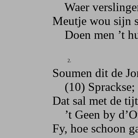
Waer verslingert 
Meutje wou sijn scha
Doen men ’t huweli
2.
Soumen dit de Jong
(10) Sprackse; neen,
Dat sal met de tijt w
’t Geen by d’Ouders
Fy, hoe schoon gaet