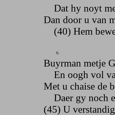
Dat hy noyt meer 
Dan door u van minn
(40) Hem bewesen 
6.
Buyrman metje Gas
En oogh vol van m
Met u chaise de br
Daer gy noch een pa
(45) U verstandigh 