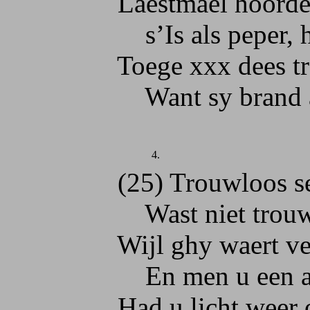
Laestmael hoorden i
s’Is als peper, had
Toege xxx dees tro
Want sy brand als v
4.
(25) Trouwloos segh 
Wast niet trouwel
Wijl ghy waert verk
En men u een aer 
Had u licht weer o