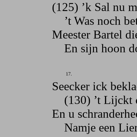
(125) ’k Sal nu met 
’t Was noch beter
Meester Bartel die 
En sijn hoon door 
17.
Seecker ick beklaeg
(130) ’t Lijckt dat u
En u schranderheen
Namje een Lierman 