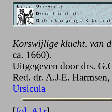
Korswijlige klucht, van 
ca. 1660).
Uitgegeven door drs. G.C
Red. dr. A.J.E. Harmsen, 
Ursicula
[
fol. A1r
]