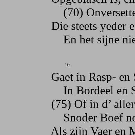
(70) Onversettelijc
Die steets yeder een s
En het sijne niet k
10.
Gaet in Rasp- en Sp
In Bordeel en So
(75) Of in d’ allerv
Snoder Boef noch 
Als zijn Vaer en Moe