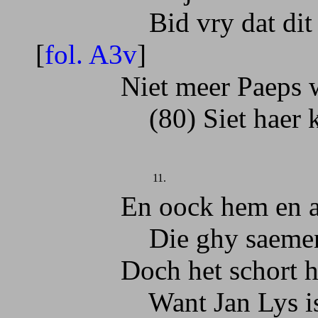
Bid vry dat dit vr
[
fol. A3v
]
Niet meer Paeps werd
(80) Siet haer kist e
11.
En oock hem en al 
Die ghy saemen br
Doch het schort hem
Want Jan Lys is uy