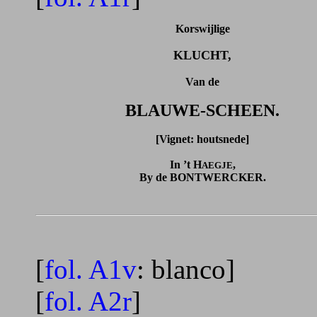
Korswijlige
KLUCHT,
Van de
BLAUWE-SCHEEN.
[Vignet: houtsnede]
In ’t H
,
AEGJE
By de BONTWERCKER.
[
fol. A1v
: blanco]
[
fol. A2r
]