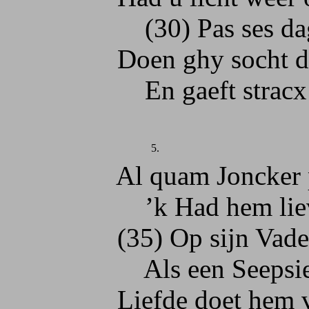
(30) Pas ses dagen 
Doen ghy socht de 
En gaeft stracx het
5.
Al quam Joncker pro
’k Had hem liever 
(35) Op sijn Vaders
Als een Seepsier s
Liefde doet hem vae