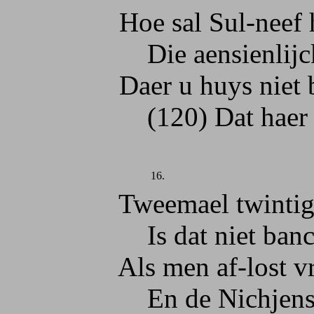
Hoe sal Sul-neef hi
Die aensienlijck i
Daer u huys niet by
(120) Dat haer vrind
16.
Tweemael twintigh d
Is dat niet banckro
Als men af-lost vre
En de Nichjens ’t h