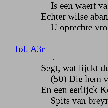
Is een waert van m
Echter wilse aband
U oprechte vrolij
[
fol. A3r
]
7.
Segt, wat lijckt dees
(50) Die hem ver t
En een eerlijck Koo
Spits van breyn, en