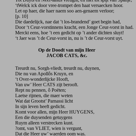
‘tWelck ick door vree-trompet den haat versaecken hoor.
Let op haer, die haer naem soo aen-genaem verloor;
[p. 10]
Die daedelijck, nae dat ’t los-brandend’ goet begin had,
Door ‘t Ceur-vorstinnens kracht, een Jonge Ceur-vorst in had.
Merckt eens, hoe ’t een gedicht op ’t ander dichten sluyt!
‘t Jaer was ’t de Ceur-vorst in, nu is ’t de Ceur-vorst uyt.
Op de Doodt van mijn Heer
JACOB CATS, &c.
Treurdt nu, Sorgh-vliedt, treurdt nu, duynen,
Die nu van Apollôs Kruyn, en
‘t Over-wonderlijcke Hooft,
Van uw’ Heer CATS zijt berooft.
Rept nu pennen, ô Poëten;
Laetse rijmen, die maer weten
Wat dat Grootst’ Parnassi licht
In sijn leven heeft gedicht.
Komt voor allen, mijn Heer HUYGENS,
Een die duysenden getuygens
Ruym alleen verstrecken kunt.
?omt, van VLIET, wien is vergunt,
Dat die Heer uw’ waerden oom was.