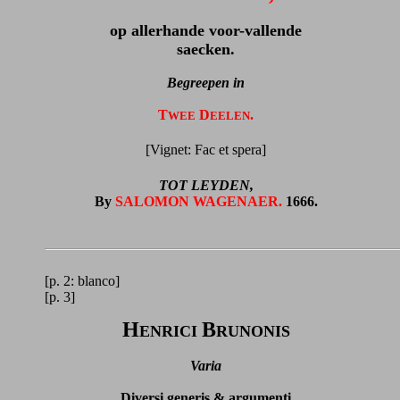
op allerhande voor-vallende
saecken.
Begreepen in
T
D
.
WEE
EELEN
[Vignet: Fac et spera]
TOT LEYDEN,
By
SALOMON WAGENAER.
1666.
[p. 2: blanco]
[p. 3]
H
B
ENRICI
RUNONIS
Varia
Diversi generis & argumenti