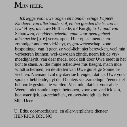
M
IJN HEER,
Ick legge voor uwe oogen en handen eenige Papiere
Kinderen van allerhande stof, en ten goeden deele, zoo in
Uw’
Huys,
als Uwe
Hoff-stede,
tot
Burgh,
in ’t Landt van
Schouwen,
en elders geteeldt, ende voor geen geheel
mismaeckte
[p. 6] ver-worpen. Hier op steunende, en
zommiger anderen viel-heyt, eygen-wetenschap, zotte
bespottinge, van ’t geen zy veel-licht niet bereycken, veel min
verbeteren kunnen, wel-gewogen zijnde, neem ick de vry-
moedigheydt, van daer mede, oock zelf door Uwe raedt in het
licht te staen. Al die mijne schaduwe mis-haeght, mach inde
windt schermen, en de stralen van Uwe gunstige Sonne be-
vechten. Niemandt zal my daertoe brengen, dat ick Uwe voor-
spraeck hebbende, uyt der Dichters ver-zamelinge t’eenemael
behoorde gesloten te werden. Veel min, dat ick voor al de
Weerelt niet zoude mogen betoonen, voor zoo veel ick kan,
hoe waerlijck, op-rechtelijck, en over-bodigh ick ben
Mijn Heer,
U. Edts. oot-moedighste, en aller-verplichste dienaer
HENRICK BRUNO.