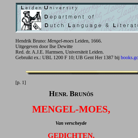
Hendrik Bruno:
Mengel-moes
Leiden, 1666.
Uitgegeven door Ilse Dewitte
Red. dr. A.J.E. Harmsen, Universiteit Leiden.
Gebruikt ex.: UBL 1200 F 10; UB Gent Her 1387 bij
books.g
[p. 1]
H
B
ENR.
RUN
S
Ô
MENGEL-MOES,
Van verscheyde
GEDICHTEN,