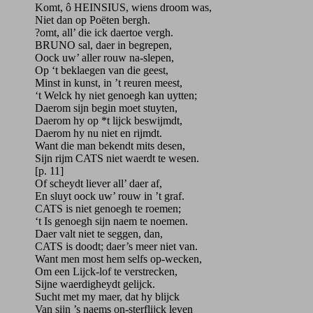
Komt, ô HEINSIUS, wiens droom was,
Niet dan op Poëten bergh.
?omt, all’ die ick daertoe vergh.
BRUNO sal, daer in begrepen,
Oock uw’ aller rouw na-slepen,
Op ‘t beklaegen van die geest,
Minst in kunst, in ’t reuren meest,
‘t Welck hy niet genoegh kan uytten;
Daerom sijn begin moet stuyten,
Daerom hy op *t lijck beswijmdt,
Daerom hy nu niet en rijmdt.
Want die man bekendt mits desen,
Sijn rijm CATS niet waerdt te wesen.
[p. 11]
Of scheydt liever all’ daer af,
En sluyt oock uw’ rouw in ’t graf.
CATS is niet genoegh te roemen;
‘t Is genoegh sijn naem te noemen.
Daer valt niet te seggen, dan,
CATS is doodt; daer’s meer niet van.
Want men most hem selfs op-wecken,
Om een Lijck-lof te verstrecken,
Sijne waerdigheydt gelijck.
Sucht met my maer, dat hy blijck
Van sijn ’s naems on-sterflijck leven