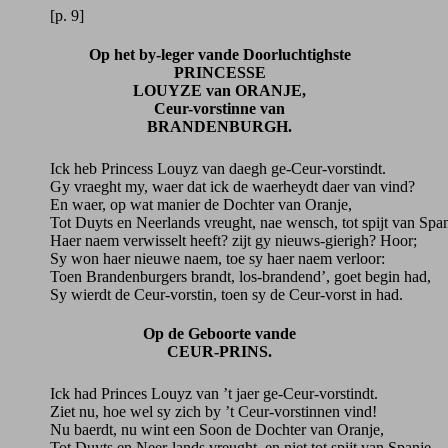
[p. 9]
Op het by-leger vande Doorluchtighste
PRINCESSE
LOUYZE van ORANJE,
Ceur-vorstinne van
BRANDENBURGH.
Ick heb Princess Louyz van daegh ge-Ceur-vorstindt.
Gy vraeght my, waer dat ick de waerheydt daer van vind?
En waer, op wat manier de Dochter van Oranje,
Tot Duyts en Neerlands vreught, nae wensch, tot spijt van Span
Haer naem verwisselt heeft? zijt gy nieuws-gierigh? Hoor;
Sy won haer nieuwe naem, toe sy haer naem verloor:
Toen Brandenburgers brandt, los-brandend’, goet begin had,
Sy wierdt de Ceur-vorstin, toen sy de Ceur-vorst in had.
Op de Geboorte vande
CEUR-PRINS.
Ick had Princes Louyz van ’t jaer ge-Ceur-vorstindt.
Ziet nu, hoe wel sy zich by ’t Ceur-vorstinnen vind!
Nu baerdt, nu wint een Soon de Dochter van Oranje,
Tot Duyts en Neer-lands vreught, en niet tot spijt van Spanje,