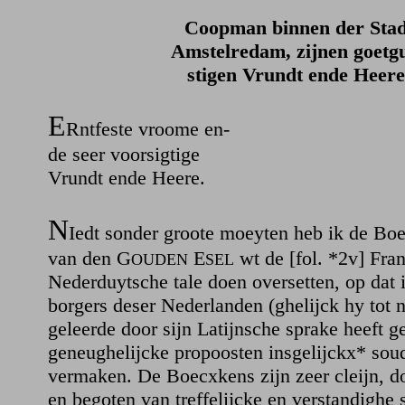
Coopman binnen der Stad
Amstelredam, zijnen goetg
stigen Vrundt ende Heere
E
Rntfeste vroome en-
de seer voorsigtige
Vrundt ende Heere.
N
Iedt sonder groote moeyten heb ik de Bo
van den G
E
wt de [fol. *2v] Fra
OUDEN
SEL
Nederduytsche tale doen oversetten, op dat
borgers deser Nederlanden (ghelijck hy tot 
geleerde door sijn Latijnsche sprake heeft g
geneughelijcke propoosten insgelijckx* so
vermaken. De Boecxkens zijn zeer cleijn, d
en begoten van treffelijcke en verstandighe s