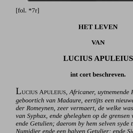
[fol. *7r]
HET LEVEN
VAN
LUCIUS APULEIUS
int cort beschreven.
L
A
,
Africaner, uytnemende 
UCIUS
PULEIUS
geboortich van Madaure, eertijts een nieuwe
der Romeynen, zeer vermaert, de welke wa
van Syphax, ende gheleghen op de grensen
ende Getulien; daerom by hem selven syde t
Numidier ende een halven Getulier: ende Si