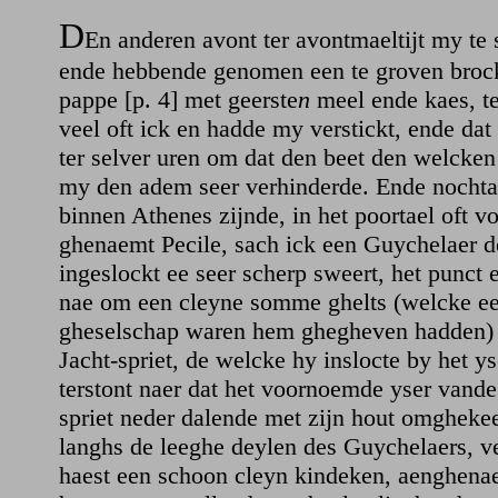
D
En anderen avont ter avontmaeltijt my te 
ende hebbende genomen een te groven brock
pappe [p. 4] met geerste
n
meel ende kaes, te
veel oft ick en hadde my verstickt, ende dat 
ter selver uren om dat den beet den welcken
my den adem seer verhinderde. Ende nochta
binnen Athenes zijnde, in het poortael oft v
ghenaemt Pecile, sach ick een Guychelaer 
ingeslockt ee seer scherp sweert, het punct e
nae om een cleyne somme ghelts (welcke een
gheselschap waren hem ghegheven hadden)
Jacht-spriet, de welcke hy inslocte by het ys
terstont naer dat het voornoemde yser vand
spriet neder dalende met zijn hout omghekee
langhs de leeghe deylen des Guychelaers, v
haest een schoon cleyn kindeken, aenghena