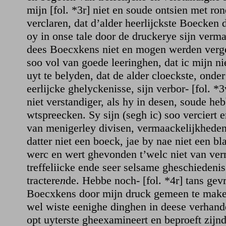
mijn [fol. *3r] niet en soude ontsien met ro
verclaren, dat d’alder heerlijckste Boecken
oy in onse tale door de druckerye sijn verm
dees Boecxkens niet en mogen werden vergel
soo vol van goede leeringhen, dat ic mijn n
uyt te belyden, dat de alder cloeckste, onde
eerlijcke ghelyckenisse, sijn verbor- [fol. 
niet verstandiger, als hy in desen, soude h
wtspreecken. Sy sijn (segh ic) soo verciert 
van menigerley divisen, vermaackelijkheden
datter niet een boeck, jae by nae niet een bl
werc en wert ghevonden t’welc niet van ve
treffeliicke ende seer selsame gheschiedenis
tractere
n
de. Hebbe noch- [fol. *4r] tans gev
Boecxkens door mijn druck gemeen te maken
wel wiste eenighe dinghen in deese verhande
opt uyterste gheexamineert en beproeft zijnd