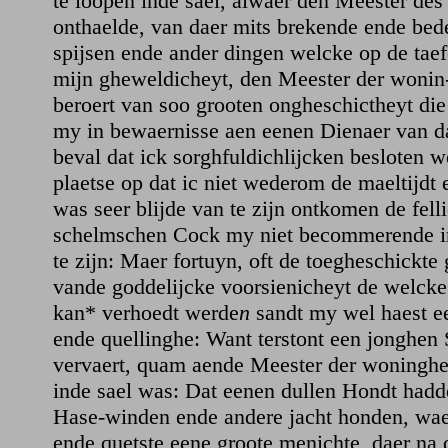
te loopen inde sael, alwaer den Meester des
onthaelde, van daer mits brekende ende bed
spijsen ende ander dingen welcke op de tae
mijn gheweldicheyt, den Meester der wonin-
beroert van soo grooten ongheschictheyt die
my in bewaernisse aen eenen Dienaer van d
beval dat ick sorghfuldichlijcken besloten w
plaetse op dat ic niet wederom de maeltijdt 
was seer blijde van te zijn ontkomen de fell
schelmschen Cock my niet becommerende i
te zijn: Maer fortuyn, oft de toegheschickte 
vande goddelijcke voorsienicheyt de welcke
kan* verhoedt werde
n
sandt my wel haest e
ende quellinghe: Want terstont een jonghen
vervaert, quam aende Meester der woninghe
inde sael was: Dat eenen dullen Hondt had
Hase-winden ende andere jacht honden, wae
ende quetste eene groote menichte, daer na 