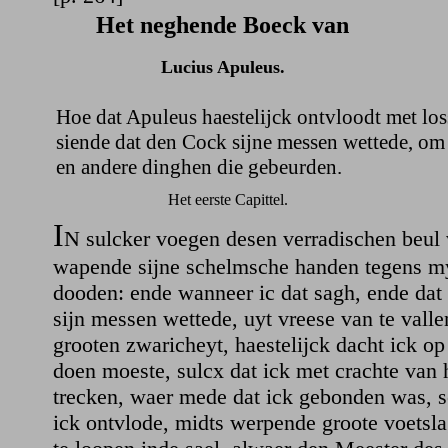
Het neghende Boeck van
Lucius Apuleus.
Hoe dat Apuleus haestelijck ontvloodt met lo
siende dat den Cock sijne messen wettede, om
en andere dinghen die gebeurden.
Het eerste Capittel.
I
N sulcker voegen desen verradischen beul
wapende sijne schelmsche handen tegens m
dooden: ende wanneer ic dat sagh, ende dat
sijn messen wettede, uyt vreese van te valle
grooten zwaricheyt, haestelijck dacht ick op
doen moeste, sulcx dat ick met crachte van h
trecken, waer mede dat ick gebonden was, s
ick ontvlode, midts werpende groote voetsl