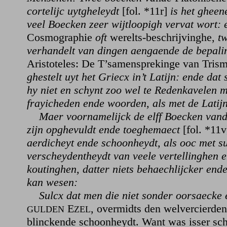
cortelijc uytgheleydt
[fol. *11r]
is het gheen
veel Boecken zeer wijtloopigh vervat wort:
Cosmographie
oft
werelts-beschrijvinghe,
tw
verhandelt van dingen aengae
n
de de bepali
Aristoteles: De T’samensprekinge van Tris
ghestelt uyt het Griecx in’t Latijn: ende dat
hy niet en schynt zoo wel te Redenkavelen m
frayicheden ende woorden, als met de Latij
Maer voornamelijck de elff Boecken van
zijn opghevuldt ende toeghemaect
[fol. *11
aerdicheyt ende schoonheydt, als ooc met s
verscheydentheydt van veele vertellinghen 
koutinghen, datter niets behaechlijcker en
kan wesen:
Sulcx dat men die niet sonder oorsaecke 
E
, overmidts den welvercierden 
GULDEN
ZEL
blinckende schoonheydt. Want was isser sc