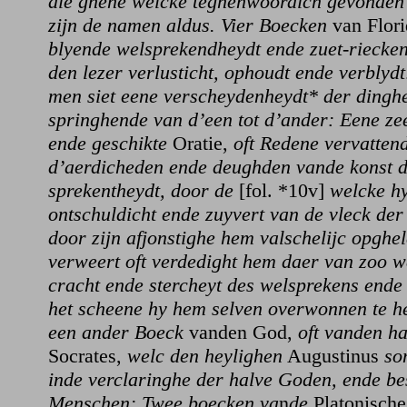
die ghene welcke teghenwoordich gevonden 
zijn de namen aldus. Vier Boecken
van Flor
blyende welsprekendheydt ende zuet-riecken
den lezer verlusticht, ophoudt ende verblyd
men siet eene verscheydenheydt* der dinghe
springhende van d’een tot d’ander: Eene ze
ende geschikte
Oratie,
oft Redene vervattend
d’aerdicheden ende deughden vande konst d
sprekentheydt, door de
[fol. *10v]
welcke h
ontschuldicht ende zuyvert van de vleck der
door zijn afjonstighe hem valschelijc opghe
verweert oft verdedight hem daer van zoo w
cracht ende stercheyt des welsprekens ende
het scheene hy hem selven overwonnen te h
een ander Boeck
vanden God,
oft vanden h
Socrates,
welc den heylighen
Augustinus
so
inde verclaringhe der halve Goden, ende b
Menschen: Twee boecken va
n
de
Platonische