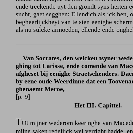
ende treckende uyt den grondt syns herten 
sucht, gaet segghen: Ellendich als ick ben,
begheerlijckheyt van te sien eenighe scherm
als nu sulcke armoeden, ellende ende onghe
Van Socrates, den welcke
n
tsyner wede
ghing tot Larisse, ende comende van Mac
afgheset bij eenighe Straetschenders. Dae
by eene oude Weerdinne dat een Toovena
ghenaemt Meroe,
[p. 9]
Het III. Capittel.
T
Ot mijner wederom keeringhe van Macedo
mijne saken redelijck wel verright hadde, en