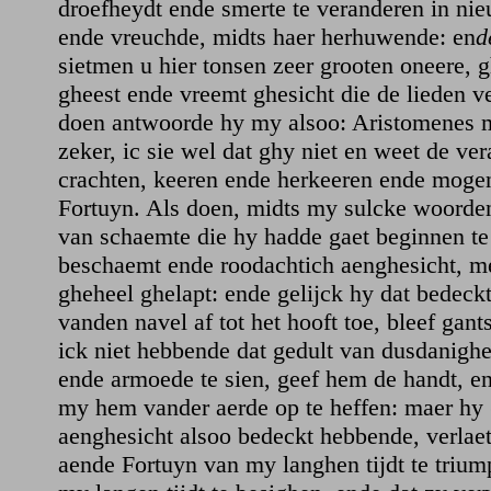
droefheydt ende smerte te veranderen in ni
ende vreuchde, midts haer herhuwende: en
d
sietmen u hier tonsen zeer grooten oneere, 
gheest ende vreemt ghesicht die de lieden ve
doen antwoorde hy my alsoo: Aristomenes m
zeker, ic sie wel dat ghy niet en weet de ve
crachten, keeren ende herkeeren ende moge
Fortuyn. Als doen, midts my sulcke woord
van schaemte die hy hadde gaet beginnen te
beschaemt ende roodachtich aenghesicht, me
gheheel ghelapt: ende gelijck hy dat bedeckt
vanden navel af tot het hooft toe, bleef gant
ick niet hebbende dat gedult van dusdanighe
ende armoede te sien, geef hem de handt, e
my hem vander aerde op te heffen: maer hy 
aenghesicht alsoo bedeckt hebbende, verlaet
aende Fortuyn van my langhen tijdt te triu