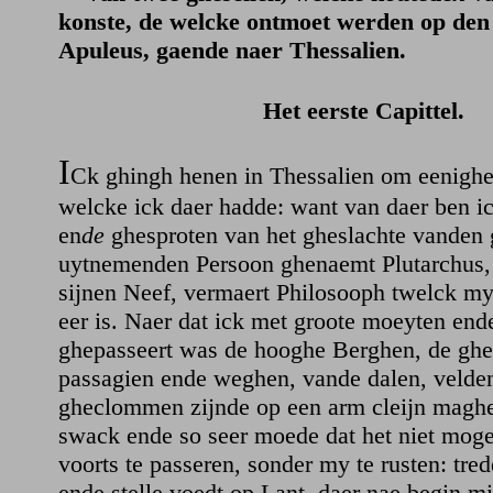
konste, de welcke ontmoet werden op den
Apuleus, gaende naer Thessalien.
Het eerste Capittel.
I
Ck ghingh henen in Thessalien om eenighe
welcke ick daer hadde: want van daer ben i
en
de
ghesproten van het gheslachte vanden 
uytnemenden Persoon ghenaemt Plutarchus,
sijnen Neef, vermaert Philosooph twelck my
eer is. Naer dat ick met groote moeyten end
ghepasseert was de hooghe Berghen, de ghe
passagien ende weghen, vande dalen, velde
gheclommen zijnde op een arm cleijn maghe
swack ende so seer moede dat het niet moge
voorts te passeren, sonder my te rusten: trede
ende stelle voedt op Lant, daer nae begin mi