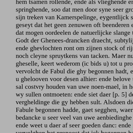
hem tsamen rollende, ende als vlieghende e
springhende, soo dat men door syne seer groo
sijn treke
n
van Kamerspelinge, eygentlijck 
geseyt dat het geen zenuwen oft beenderen 
dat mogen oordeelen de natuerlijcke slange t
Godt der Ghenees-drancken draecht, subtyli
ende ghevlochten ront om zijnen stock of ri
noch cleyne spruytkens van tacken. Maer n
gheselle, keert wederom (ic bids u) tot u pr
vervolcht de Fabul die ghy begonnen hadt, e
u ghelooven voor desen alhier: ende belove 
sal costvry houden van uwe noen-mael, in het
wy sullen ontmoeten: ende siet daer [p. 5] d
vergheldinge die gy hebben sult. Alsdoen d
Fabule begonnen hadde, gaet segghen, waerl
bedancke u seer veel van uwe aenbiedinghe 
ende weet u daer af seer goeden danc: ende 
vervolghen het propoost dat ick begonnen h