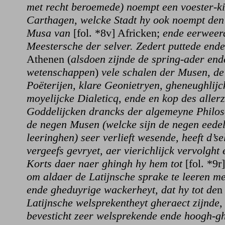
met recht beroemede) noempt een voester-k
Carthagen, welcke Stadt hy ook noempt de
Musa van
[fol. *8v] Africken;
ende eerweer
Meestersche der selver. Zedert puttede ende
Athenen (
alsdoen zijnde de spring-ader end
wetenschappen
)
vele schalen der Musen, de
Poëterijen, klare Geonietryen, gheneughlij
moyelijcke Dialeticq, ende en kop des aller
Goddelijcken drancks der algemeyne Philo
de negen Musen (welcke sijn de negen eedel
leeringhen) seer verlieft wesende, heeft d’sel
vergeefs gevryet, aer vierichlijck vervolgh
Korts daer naer ghingh hy hem tot
[fol. *9
om aldaer de Latijnsche sprake te leeren m
ende gheduyrige wackerheyt, dat hy tot de
Latijnsche welsprekentheyt gheraect zijnde,
bevesticht zeer welsprekende ende hoogh-gh