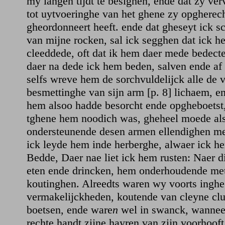
my langen tijdt te besighen, ende dat zy ve
tot uytvoeringhe van het ghene zy opgherec
gheordonneert heeft. ende dat gheseyt ick s
van mijne rocken, sal ick segghen dat ick 
cleeddede, oft dat ik hem daer mede bedecte
daer na dede ick hem beden, salven ende af
selfs wreve hem de sorchvuldelijck alle de 
besmettinghe van sijn arm [p. 8] lichaem, en
hem alsoo hadde besorcht ende opgheboetst
tghene hem noodich was, gheheel moede als
ondersteunende desen armen ellendighen me
ick leyde hem inde herberghe, alwaer ick h
Bedde, Daer nae liet ick hem rusten: Naer d
eten ende drincken, hem onderhoudende met
koutinghen. Alreedts waren wy voorts inghe
vermakelijckheden, koutende van cleyne cl
boetsen, ende ware
n
wel in swanck, wannee
rechte handt zijne hayren van zijn voorhooft