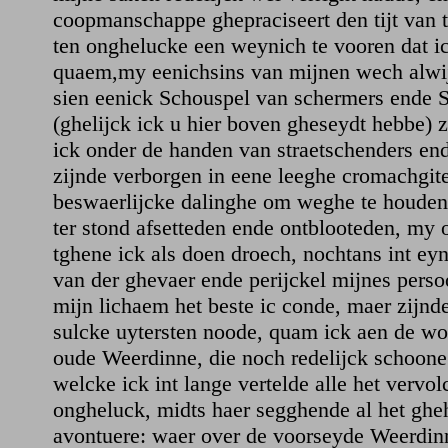
coopmanschappe ghepraciseert den tijt van 
ten onghelucke een weynich te vooren dat ic
quaem,my eenichsins van mijnen wech alwi
sien eenick Schouspel van schermers ende 
(ghelijck ick u hier boven gheseydt hebbe) 
ick onder de handen van straetschenders end
zijnde verborgen in eene leeghe cromachgit
beswaerlijcke dalinghe om weghe te houde
ter stond afsetteden ende ontblooteden, my
tghene ick als doen droech, nochtans int e
van der ghevaer ende perijckel mijnes pers
mijn lichaem het beste ic conde, maer zijnde
sulcke uytersten noode, quam ick aen de w
oude Weerdinne, die noch redelijck schoone
welcke ick int lange vertelde alle het vervo
ongheluck, midts haer segghende al het gh
avontuere: waer over de voorseyde Weerdin