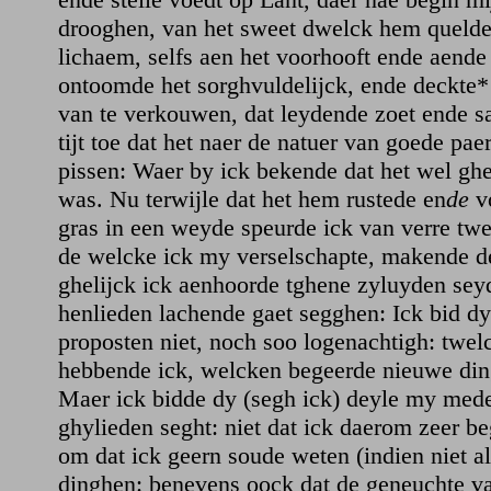
drooghen, van het sweet dwelck hem quelde
lichaem, selfs aen het voorhooft ende aende
ontoomde het sorghvuldelijck, ende deckte* 
van te verkouwen, dat leydende zoet ende sae
tijt toe dat het naer de natuer van goede pae
pissen: Waer by ick bekende dat het wel gh
was. Nu terwijle dat het hem rustede en
de
v
gras in een weyde speurde ick van verre tw
de welcke ick my verselschapte, makende d
ghelijck ick aenhoorde tghene zyluyden sey
henlieden lachende gaet segghen: Ick bid d
proposten niet, noch soo logenachtigh: twel
hebbende ick, welcken begeerde nieuwe din
Maer ick bidde dy (segh ick) deyle my med
ghylieden seght: niet dat ick daerom zeer b
om dat ick geern soude weten (indien niet al
dinghen: benevens oock dat de geneuchte v