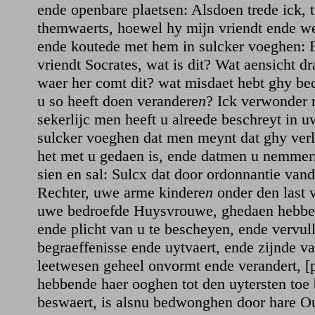
ende openbare plaetsen: Alsdoen trede ick, t
themwaerts, hoewel hy mijn vriendt ende w
ende koutede met hem in sulcker voeghen: 
vriendt Socrates, wat is dit? Wat aensicht d
waer her comt dit? wat misdaet hebt ghy be
u so heeft doen verandere
n
? Ick verwonder 
sekerlijc men heeft u alreede beschreyt in u
sulcker voeghen dat men meynt dat ghy verlo
het met u gedaen is, ende datmen u nemm
sien en sal: Sulcx dat door ordonnantie van
Rechter, uwe arme kindere
n
onder den last 
uwe bedroefde Huysvrouwe, ghedaen hebbe
ende plicht van u te bescheyen, ende vervul
begraeffenisse ende uytvaert, ende zijnde v
leetwesen geheel onvormt ende verandert, [p
hebbende haer ooghen tot den uytersten toe
beswaert, is alsnu bedwonghen door hare O