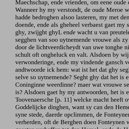
Maechschap, ende vrienden, om eene oude 
Wanneer hy my verstondt, de oude Meroe w
hadde bedroghen alsoo lasteren, my met den
doende, ende als gheheel verbaest gaet my 
ghy, zwijght ghyL en
de
wacht u van preutel
segghen van soo uytnemende vrouwe als zy 
door de lichtveerdicheydt van uwe tonghe ni
schult oft ongheluck en valt. Alsdoen by wi
verwonderinge, ende my vindende gansch ve
andtwoorde ick hem: wat ist het dat ghy seg
selve so uytnemende? Seght ghy dat het is 
Coninginne weerdinne? maer wat vrouwe seg
is? Alsdoen gaet hy my antwoorden, het is 
Toovenaersche [p. 11] welcke macht heeft o
Goddelijcke dinghen, want sy can den Heme
syne stede, daerde opclimmen, de Fonteyne
verherden, oft de Berghen doen Fonteynen 