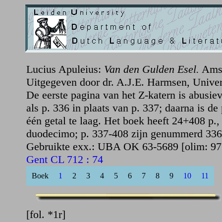
Lucius Apuleius:
Van den Gulden Esel.
Amst
Uitgegeven door dr. A.J.E. Harmsen, Univers
De eerste pagina van het Z-katern is abusi
als p. 336 in plaats van p. 337; daarna is de
één getal te laag. Het boek heeft 24+408 p.
duodecimo; p. 337-408 zijn genummerd 336
Gebruikte exx.: UBA OK 63-5689 [olim: 9
Gent CL 712 : 74
Boek
1
2
3
4
5
6
7
8
9
10
11
[fol. *1r]