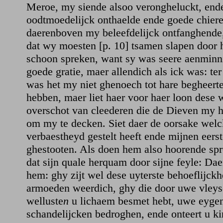
Meroe, my siende alsoo verongheluckt, end
oodtmoedelijck onthaelde ende goede chier
daerenboven my beleefdelijck ontfanghende, 
dat wy moesten [p. 10] tsamen slapen door 
schoon spreken, want sy was seere aenminn
goede gratie, maer allendich als ick was: ter
was het my niet ghenoech tot hare begheerte 
hebben, maer liet haer voor haer loon dese
overschot van cleederen die de Dieven my 
om my te decken. Siet daer de oorsake welc
verbaestheyd gestelt heeft ende mijnen eers
ghestooten. Als doen hem also hoorende spr
dat sijn quale herquam door sijne feyle: Da
hem: ghy zijt wel dese uyterste behoeflijck
armoeden weerdich, ghy die door uwe vleys
welluste
n
u lichaem besmet hebt, uwe eyge
schandelijcken bedroghen, ende onteert u k