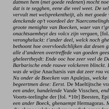
datmen hem
(
met goede redenen
)
mocht no
dat is te segghen, eene die veel weet. De se
vervult met welsprekentheijt, als met goed
denckende op’t voordeel der Naercomelingh
groote menighte van Boecken, waer van t’gr
onachtsaemheyt des volcx zijn vergaen,
[fol
verongheluckt: t’ander deel, welck noch gh
bethoont hoe overvloedichlijken dat desen 
alle d’anderen overtreffede van goeden gees
gheleertheydt: Ende ooc hoe zeer veel de D
Barbarische ende rouwe volckeren blinckt. 
was de wijse
Anacharsis
van dat zeer rou vo
Nu onder de Boecken van
Apulejus,
welcke 
begeertmen dese: Eerst.
De Maeltijtsche vr
een ander, handelende
Vande Visschen,
end
Voorts-teelinghe der [fol. *10r] Beesten, 
een ander Boeck, ghenaempt
Hermagoras.
M