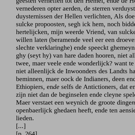
geesten verheffen tot den Hemel, ende de 
vernederen opter aerden, de sterren verduys
duysternissen der Hellen verlichten, Als do
sulcke propooste
n
, segh ick hem, noch bidd
hertelijcken, mijn weerde Vriend, van sulck
willen late
n
(beramende veel eer een droeve
slechte verklaringhe) ende speeckt ghemeyns
ghy (seyt hy) van hare daden hooren, niet all
twee, maer veele ende wonderlijck? want te
niet alleenlijck de Inwoonders des Landts ha
beminnen, maer oock de Indianers, deen en
Ethiopiers, en
de
selfs de Antictioners, dat en
zijn niet dan de beginselen ende cleyne spel
Maer verstaet een weynich de groote dinge
n
openbaerlijck ghedaen heeft, ende ten aensi
lieden.
[...]
[p. 264]