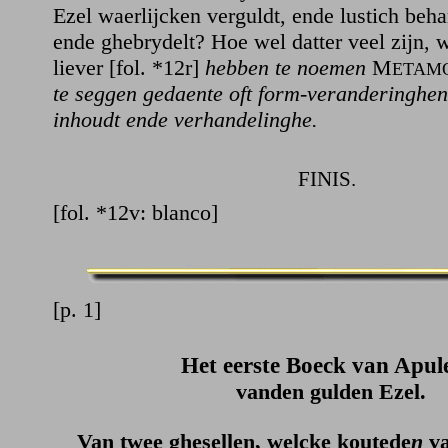
Ezel waerlijcken verguldt, ende lustich beh
ende ghebrydelt? Hoe wel datter veel zijn,
liever [fol. *12r]
hebben te noemen
M
ETAM
te seggen gedaente oft form-veranderinghe
inhoudt ende verhandelinghe.
FINIS.
[fol. *12v: blanco]
[p. 1]
Het eerste Boeck van Apul
vanden gulden Ezel.
Van twee ghesellen, welcke koutede
n
va