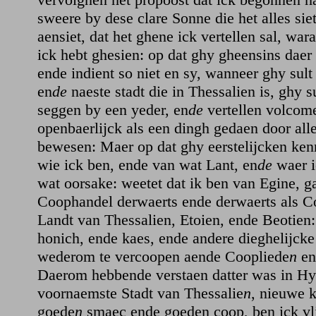
sweere by dese clare Sonne die het alles sie
aensiet, dat het ghene ick vertellen sal, war
ick hebt ghesien: op dat ghy gheensins daer 
ende indient so niet en sy, wanneer ghy sult 
en
de
naeste stadt die in Thessalien is, ghy s
seggen by een yeder, en
de
vertellen volcome
openbaerlijck als een dingh gedaen door all
bewesen: Maer op dat ghy eerstelijcken ken
wie ick ben, ende van wat Lant, en
de
waer i
wat oorsake: weetet dat ik ben van Egine, g
Coophandel derwaerts ende derwaerts als 
Landt van Thessalien, Etoien, ende Beotien
honich, ende kaes, ende andere dieghelijck
wederom te vercoopen aende Coopliede
n
en
Daerom hebbende verstaen datter was in Hy
voornaemste Stadt van Thessalie
n
, nieuwe 
goede
n
smaec ende goeden coop, ben ick vlij