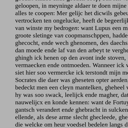
geloopen, in meyninge aldaer te doen mijne
alles te coope
n
: Mer gelijc het dicwils gebeu
vertrocken ten ongelucke, heeft de begeerli
van winste my bedroge
n
: want Lupus een 
groote sletinge va
n
coopmanschppen, hadde h
ghecocht, ende wech ghenomen, des daechs 
dan moede ende laf van den arbeyt te verg
ghingh ick henen op den avont inde stoven,
vermaecken ende ontmoeden. Wanneer ick w
siet hier soo vermercke ick terstondt mijn 
Socrates die daer was gheseten opter aerden
bedeckt men een cleyn mantelken, gheheel v
hy was soo swack, leelijck ende magher, da
nauwelijcx en konde kennen: want de Fort
gantsch verandert en
de
ghebracht in sulcken
ellende, als dese arme slecht ghecleede, gh
die welcke om heur voedsel bedele
n
langs d