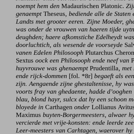
noempt hem den
Madaurischen Platonic.
Zij
genaempt
Theseus,
bediende alle de Staten
Landts met grooter eeren. Zijne Moeder, g
was onder de vrouwen van haeren tijde uyt
deughden; haere afkomstiche Edelheydt w
doorluchtich, als wesende de voorseyde
Sal
vanen Edelen Philosooph
Plutarchus Cheron
Sextus
oock een Philosooph ende neef van
P
huyvrouwe was ghenaempt
Prudentilla,
met 
ende rijck-dommen
[fol. *8r]
begaeft als ee
zijn. Aengaende zijne ghestaltenisse, hy wa
voorts fray van ghedaente, hadde d’ooghen
blau, blond hayr, sulcx dat hy een schoon 
bloyede in
Carthagen
onder
Lollianus Avitu
Maximus
buyten-Borgermeesters, alwaer hy
vercierde met vrije-konsten: ende leerde ze
Leer-meesters van Carhtagen, waerover hy 