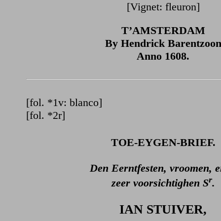
[Vignet: fleuron]
T’AMSTERDAM
By Hendrick Barentzoo
Anno 1608.
[fol. *1v: blanco]
[fol. *2r]
TOE-EYGEN-BRIEF.
Den Eerntfesten, vroomen, 
r
zeer voorsichtighen S
.
IAN STUIVER,