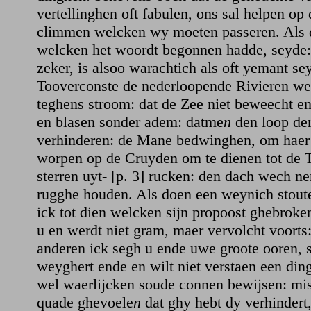
vertellinghen oft fabulen, ons sal helpen op
climmen welcken wy moeten passeren. Als 
welcken het woordt begonnen hadde, seyde:
zeker, is alsoo warachtich als oft yemant se
Tooverconste de nederloopende Rivieren w
teghens stroom: dat de Zee niet beweecht en
en blasen sonder adem: datme
n
den loop de
verhinderen: de Mane bedwinghen, om haer
worpen op de Cruyden om te dienen tot de T
sterren uyt- [p. 3] rucken: den dach wech n
rugghe houden. Als doen een weynich stout
ick tot dien welcken sijn propoost ghebroke
u en werdt niet gram, maer vervolcht voorts:
anderen ick segh u ende uwe groote ooren, s
weyghert ende en wilt niet verstaen een di
wel waerlijcken soude connen bewijsen: mis
quade ghevoele
n
dat ghy hebt dy verhindert