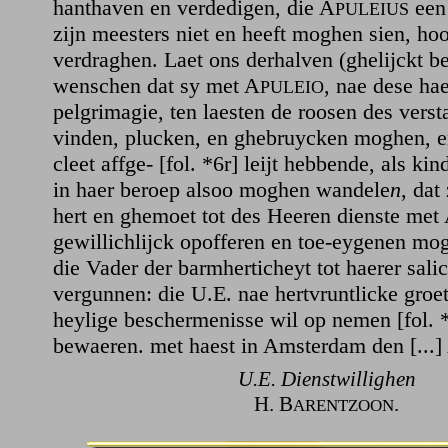
hanthaven en verdedigen, die A
een 
PULEIUS
zijn meesters niet en heeft moghen sien, hoor
verdraghen. Laet ons derhalven (ghelijckt be
wenschen dat sy met A
, nae dese hae
PULEIO
pelgrimagie, ten laesten de roosen des verst
vinden, plucken, en ghebruycken moghen, en
cleet affge- [fol. *6r] leijt hebbende, als kin
in haer beroep alsoo moghen wandele
n
, dat
hert en ghemoet tot des Heeren dienste met
gewillichlijck opofferen en toe-eygenen mo
die Vader der barmherticheyt tot haerer sali
vergunnen: die U.E. nae hertvruntlicke groet
heylige beschermenisse wil op nemen [fol. 
bewaeren. met haest in Amsterdam den [...
U.E. Dienstwillighen
H. B
.
ARENTZOON