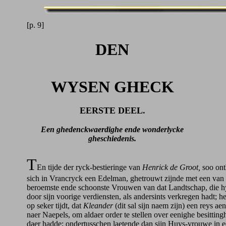
[p. 9]
DEN
WYSEN GHECK
EERSTE DEEL.
Een ghedenckwaerdighe ende wonderlycke
gheschiedenis.
T
En tijde der ryck-bestieringe van
Henrick de Groot,
soo ont
sich in Vrancryck een Edelman, ghetrouwt zijnde met een van
beroemste ende schoonste Vrouwen van dat Landtschap, die h
door sijn voorige verdiensten, als andersints verkregen hadt; he
op seker tijdt, dat
Kleander
(dit sal sijn naem zijn) een reys a
naer Naepels, om aldaer order te stellen over eenighe besitting
daer hadde; ondertusschen laetende dan sijn Huys-vrouwe in e