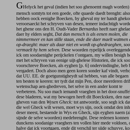
G
Helyck het geval (indien het soo ghenoemt magh worden)
mensch somtyts tot een goede, ofte quaede daedt brenght: als
hebben oock eenighe Boecken, by gheval my ter handt ghek
veroorsaeckt het schryven van desen, temeer indachtigh word
het ghene ons den H. Oudt-Vader
Bernardus
heeft naer ghelae
daer hy elders seght,
Dat dan mensch is als eenen molen, die
nimmermeer en kan stille staan, ende die daer maelt watmen 
op-draeght: maer als daar niet en wordt op-ghedraeghen, soo
vermaelt hy hem selven.
Dese woorden rypelijck overleggend
ick om soodaenighe perijckelen t’ontgaen, my willen besigh 
met het schryven van eenige uijt-ghelese Historien, die ick soo
voorschreve Boecken, als eyghen [p. 6] ondervindinghe, heb 
vergadert. Doch alsoo men geen koren sonder kaf vindt, verh
dat UU. EE. de goetgunstigheydt sal hebben, van alle begaen 
ten besten te keeren: ter tydt dat mijn Pen, door meerderen drif
wetenschap aen-ghedreven, het selve in een ander komt te
verbeteren. Nu soo mach iemandt vraeghen in het door-snuffe
dese bladeren, wat my bewogen heeft dit Boeckxken, den nae
gheven van den
Wysen Gheck:
tot antwoorde, soo segh ick dat
die wel Gheck wilt wesen, moet wys sijn, oock omdat den in
deser meest, bestaende in Wys en Gheck, sijn eyghen naem (a
sijnde de selve woorden) medebrenght. Dese redenen konnen
dunckens soodanige vraeghers ten vollen hier mede voldoen, 
halve dat ick voortgaen, ende dit verschil ter sijde schuyve, 