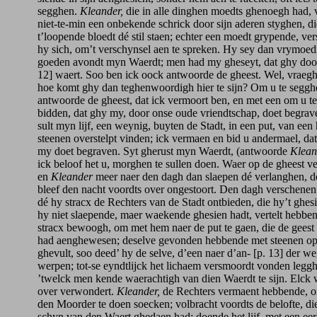
segghen.
Kleander,
die in alle dinghen moedts ghenoegh had, 
niet-te-min een onbekende schrick door sijn aderen styghen, d
t’loopende bloedt dé stil staen; echter een moedt grypende, ver
hy sich, om’t verschynsel aen te spreken. Hy sey dan vrymoed
goeden avondt myn Waerdt; men had my gheseyt, dat ghy dood
12] waert. Soo ben ick oock antwoorde de gheest. Wel, vraegh
hoe komt ghy dan teghenwoordigh hier te sijn? Om u te seggh
antwoorde de gheest, dat ick vermoort ben, en met een om u te
bidden, dat ghy my, door onse oude vriendtschap, doet begra
sult myn lijf, een weynig, buyten de Stadt, in een put, van een
steenen overstelpt vinden; ick vermaen en bid u andermael, da
my doet begraven. Syt gherust myn Waerdt, (antwoorde
Klean
ick beloof het u, morghen te sullen doen. Waer op de gheest ve
en
Kleander
meer naer den dagh dan slaepen dé verlanghen, 
bleef den nacht voordts over ongestoort. Den dagh verschenen
dé hy stracx de Rechters van de Stadt ontbieden, die hy’t ghesi
hy niet slaepende, maer waekende ghesien hadt, vertelt hebbe
stracx bewoogh, om met hem naer de put te gaen, die de gees
had aenghewesen; deselve gevonden hebbende met steenen o
ghevult, soo deed’ hy de selve, d’een naer d’an- [p. 13] der w
werpen; tot-se eyndtlijck het lichaem versmoordt vonden legg
’twelck men kende waerachtigh van dien Waerdt te sijn. Elck 
over verwondert.
Kleander,
de Rechters vermaent hebbende, 
den Moorder te doen soecken; volbracht voordts de belofte, di
schyn van den Waert ghedaen had; doende het lijf, met een ee