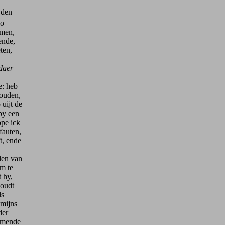
 den
oo
omen,
ende,
ten,
daer
e: heb
houden,
 uijt de
by een
ope ick
fauten,
t, ende
len van
m te
 hy,
houdt
ls
 mijns
der
komende