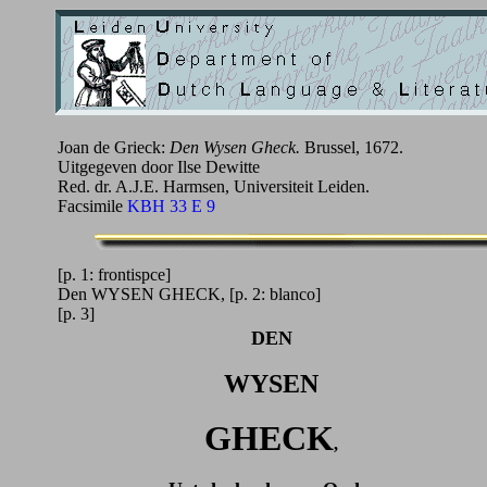
Joan de Grieck:
Den Wysen Gheck.
Brussel, 1672.
Uitgegeven door Ilse Dewitte
Red. dr. A.J.E. Harmsen, Universiteit Leiden.
Facsimile
KBH 33 E 9
[p. 1: frontispce]
Den WYSEN GHECK, [p. 2: blanco]
[p. 3]
DEN
WYSEN
GHECK
,