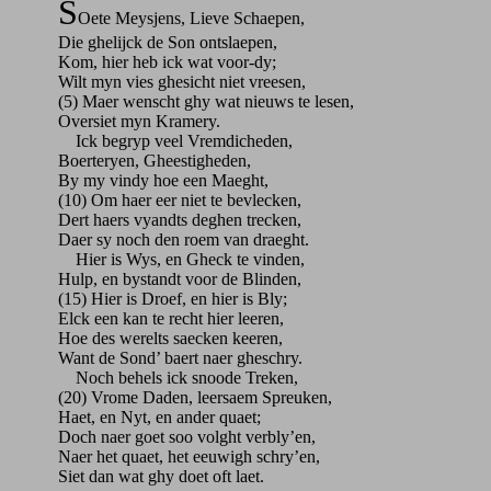
S
Oete Meysjens, Lieve Schaepen,
Die ghelijck de Son ontslaepen,
Kom, hier heb ick wat voor-dy;
Wilt myn vies ghesicht niet vreesen,
(5) Maer wenscht ghy wat nieuws te lesen,
Oversiet myn Kramery.
Ick begryp veel Vremdicheden,
Boerteryen, Gheestigheden,
By my vindy hoe een Maeght,
(10) Om haer eer niet te bevlecken,
Dert haers vyandts deghen trecken,
Daer sy noch den roem van draeght.
Hier is Wys, en Gheck te vinden,
Hulp, en bystandt voor de Blinden,
(15) Hier is Droef, en hier is Bly;
Elck een kan te recht hier leeren,
Hoe des werelts saecken keeren,
Want de Sond’ baert naer gheschry.
Noch behels ick snoode Treken,
(20) Vrome Daden, leersaem Spreuken,
Haet, en Nyt, en ander quaet;
Doch naer goet soo volght verbly’en,
Naer het quaet, het eeuwigh schry’en,
Siet dan wat ghy doet oft laet.