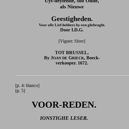
Uyt-deylende, soo Oude,
als Nieuwe
Geestigheden.
Voor alle Lief-hebbers by-een ghebraght.
Door I.D.G.
[Vignet: Sfeer]
TOT BRUSSEL,
By J
G
, Boeck-
OAN
DE
RIECK
verkooper. 1672.
[p. 4: blanco]
[p. 5]
VOOR-REDEN.
IONSTIGHE LESER.