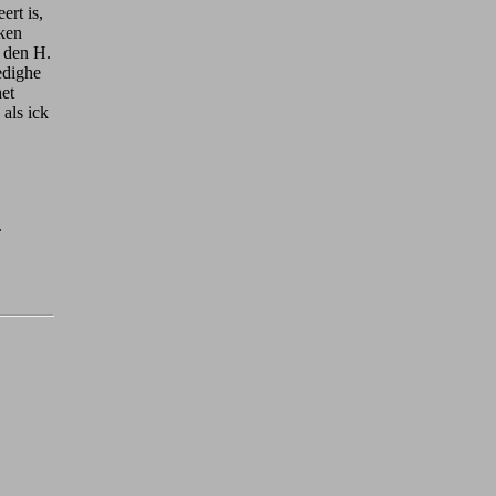
ert is,
cken
s den H.
ledighe
het
als ick
.