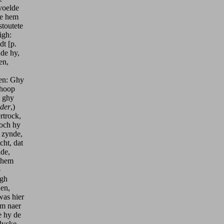
voelde
ie hem
stoutete
igh:
t [p.
de hy,
en,
ven: Ghy
 hoop
t ghy
der
,)
rtrock,
doch hy
 zynde,
cht, dat
nde,
t hem
p
egh
hen,
was hier
om naer
e hy de
rlycke