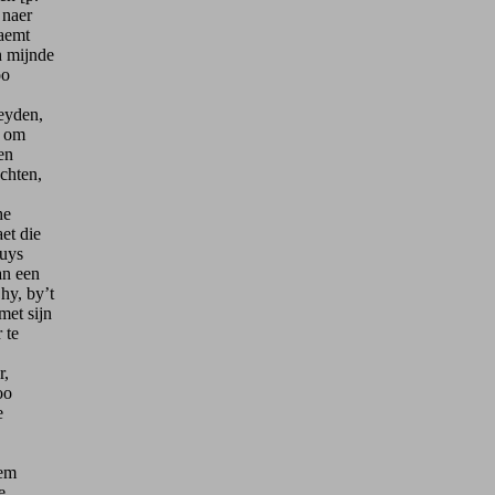
 naer
naemt
h mijnde
oo
reyden,
, om
en
achten,
he
et die
huys
an een
hy, by’t
met sijn
 te
r,
oo
e
hem
e