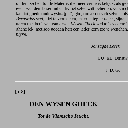
ondertusschen tot de Materie, die meer vermaeckelijck, als gele
even-wel den Leser indien hy het selve wilt beherten, verstre
kan tot goede ondewysin- [p. 7] ghe, om alsoo sich selven, al
Bernardus
seyt, niet te vermaelen, maer in teghen-deel, sijne 
ueren met het lesen van desen
Wysen Gheck
wel te besteden: 
ghene ick, met soo goeden hert een ieder kom toe te wenchen, 
blyve.
Jonstighe Leser.
UU. EE. Dinstw
I. D. G.
[p. 8]
DEN WYSEN GHECK
Tot de Vlamsche Ieucht.