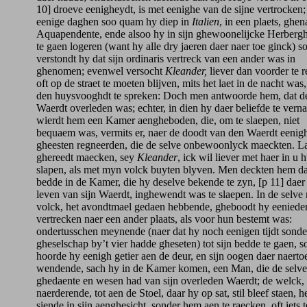
10] droeve eenigheydt, is met eenighe van de sijne vertrocken;
eenige daghen soo quam hy diep in
Italien
, in een plaets, ghe
Aquapendente, ende alsoo hy in sijn ghewoonelijcke Herberg
te gaen logeren (want hy alle dry jaeren daer naer toe ginck) s
verstondt hy dat sijn ordinaris vertreck van een ander was in
ghenomen; evenwel versocht
Kleander,
liever dan voorder te 
oft op de straet te moeten blijven, mits het laet in de nacht was
den huysvooghdt te spreken: Doch men antwoorde hem, dat d
Waerdt overleden was; echter, in dien hy daer beliefde te vern
wierdt hem een Kamer aengheboden, die, om te slaepen, niet
bequaem was, vermits er, naer de doodt van den Waerdt eenig
gheesten regneerden, die de selve onbewoonlyck maeckten. La
ghereedt maecken, sey
Kleander
, ick wil liever met haer in u 
slapen, als met myn volck buyten blyven. Men deckten hem d
bedde in de Kamer, die hy deselve bekende te zyn, [p 11] daer 
leven van sijn Waerdt, inghewendt was te slaepen. In de selve 
volck, het avondtmael gedaen hebbende, gheboodt hy eenieder
vertrecken naer een ander plaats, als voor hun bestemt was:
ondertusschen meynende (naer dat hy noch eenigen tijdt sonde
gheselschap by’t vier hadde gheseten) tot sijn bedde te gaen, s
hoorde hy eenigh getier aen de deur, en sijn oogen daer naerto
wendende, sach hy in de Kamer komen, een Man, die de selve
ghedaente en wesen had van sijn overleden Waerdt; de welck,
naerderende, tot aen de Stoel, daar hy op sat, stil bleef staen, 
siende in sijn aenghesicht, sonder hem aen te raecken, oft iets t