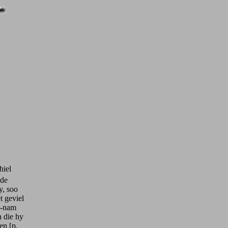
hiel
 de
y, soo
t geviel
en-nam
h die hy
en [p.