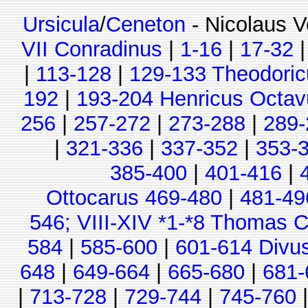
Ursicula
/
Ceneton
- Nicolaus V
VII Conradinus
|
1-16
|
17-32
|
113-128
|
129-133 Theodoric
192
|
193-204 Henricus Octav
256
|
257-272
|
273-288
|
289-
|
321-336
|
337-352
|
353-
385-400
|
401-416
|
Ottocarus 469-480
|
481-49
546; VIII-XIV *1-*8 Thomas C
584
|
585-600
|
601-614 Divu
648
|
649-664
|
665-680
|
681-
|
713-728
|
729-744
|
745-760