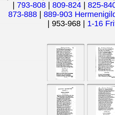
|
793-808
|
809-824
|
825-84
873-888
|
889-903 Hermenigil
| 953-968 |
1-16 Fr