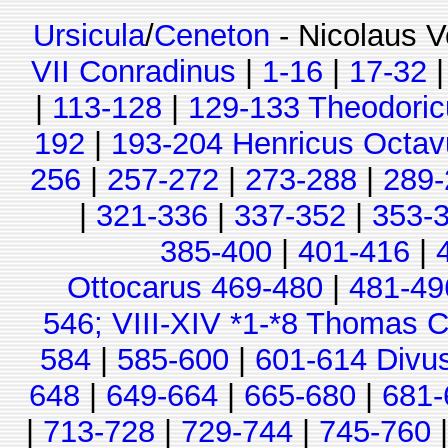
Ursicula
/
Ceneton
- Nicolaus V
VII Conradinus
|
1-16
|
17-32
|
113-128
|
129-133 Theodoric
192
|
193-204 Henricus Octav
256
|
257-272
|
273-288
|
289-
|
321-336
|
337-352
|
353-
385-400
|
401-416
|
Ottocarus 469-480
|
481-49
546; VIII-XIV *1-*8 Thomas C
584
|
585-600
|
601-614 Divu
648
|
649-664
|
665-680
|
681-
|
713-728
|
729-744
|
745-760