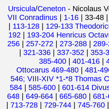
Ursicula
/
Ceneton
- Nicolaus V
VII Conradinus
|
1-16
| 33-48 
|
113-128
|
129-133 Theodoric
192
|
193-204 Henricus Octav
256
|
257-272
|
273-288
|
289-
|
321-336
|
337-352
|
353-
385-400
|
401-416
|
Ottocarus 469-480
|
481-49
546; VIII-XIV *1-*8 Thomas C
584
|
585-600
|
601-614 Divu
648
|
649-664
|
665-680
|
681-
|
713-728
|
729-744
|
745-760