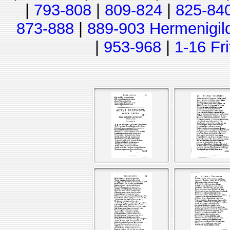
|
793-808
|
809-824
|
825-84
873-888
|
889-903 Hermenigil
|
953-968
|
1-16 Fr