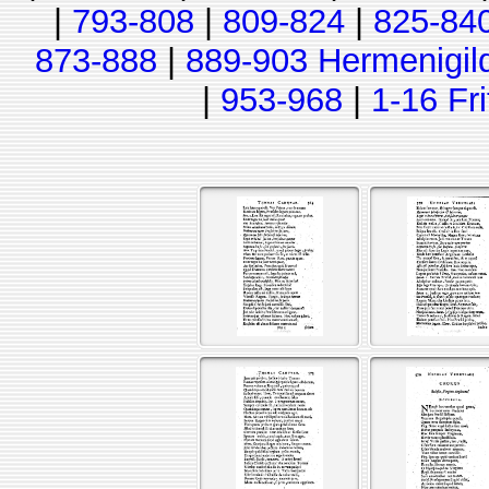
|
793-808
|
809-824
|
825-84
873-888
|
889-903 Hermenigil
|
953-968
|
1-16 Fr