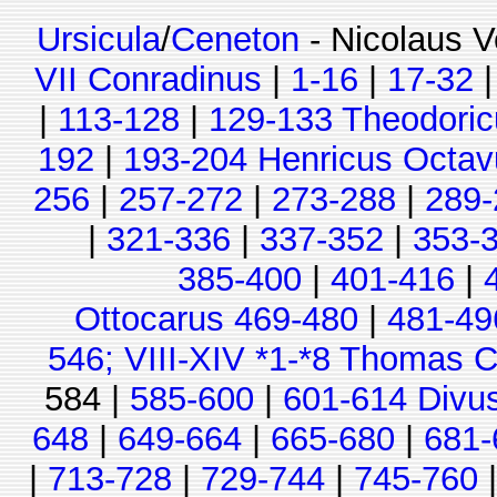
Ursicula
/
Ceneton
- Nicolaus V
VII Conradinus
|
1-16
|
17-32
|
113-128
|
129-133 Theodoric
192
|
193-204 Henricus Octav
256
|
257-272
|
273-288
|
289-
|
321-336
|
337-352
|
353-
385-400
|
401-416
|
Ottocarus 469-480
|
481-49
546; VIII-XIV *1-*8 Thomas C
584 |
585-600
|
601-614 Divu
648
|
649-664
|
665-680
|
681-
|
713-728
|
729-744
|
745-760