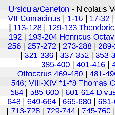
Ursicula
/
Ceneton
- Nicolaus V
VII Conradinus
|
1-16
|
17-32
|
113-128
|
129-133 Theodoric
192
|
193-204 Henricus Octav
256
|
257-272
|
273-288
|
289-
|
321-336
|
337-352
|
353-
385-400
|
401-416
|
Ottocarus 469-480
|
481-49
546; VIII-XIV *1-*8 Thomas C
584
|
585-600
|
601-614 Divu
648
|
649-664
|
665-680
|
681-
|
713-728
|
729-744
|
745-760