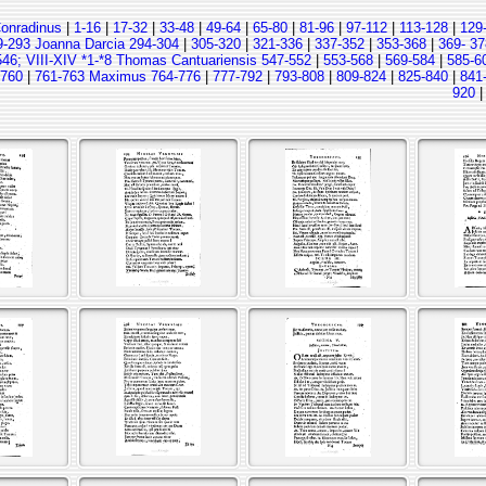
Conradinus
|
1-16
|
17-32
|
33-48
|
49-64
|
65-80
|
81-96
|
97-112
|
113-128
|
129
9-293 Joanna Darcia 294-304
|
305-320
|
321-336
|
337-352
|
353-368
|
369- 37
546; VIII-XIV *1-*8 Thomas Cantuariensis 547-552
|
553-568
|
569-584
|
585-6
-760
|
761-763 Maximus 764-776
|
777-792
|
793-808
|
809-824
|
825-840
|
841
920