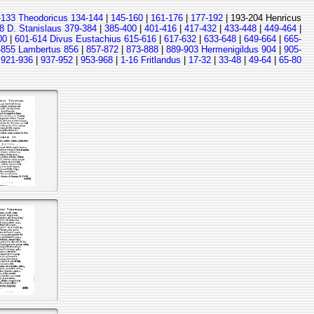
-133 Theodoricus 134-144
|
145-160
|
161-176
|
177-192
| 193-204 Henricus
8 D. Stanislaus 379-384
|
385-400
|
401-416
|
417-432
|
433-448
|
449-464
|
00
|
601-614 Divus Eustachius 615-616
|
617-632
|
633-648
|
649-664
|
665-
-855 Lambertus 856
|
857-872
|
873-888
|
889-903 Hermenigildus 904
|
905-
|
921-936
|
937-952
|
953-968
|
1-16 Fritlandus
|
17-32
|
33-48
|
49-64
|
65-80