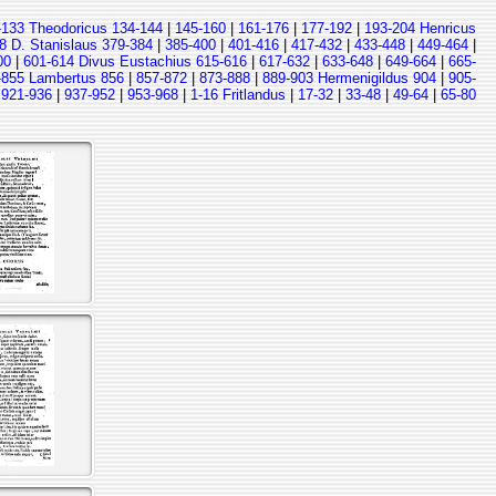
-133 Theodoricus 134-144
|
145-160
|
161-176
|
177-192
|
193-204 Henricus
8 D. Stanislaus 379-384
|
385-400
|
401-416
|
417-432
|
433-448
|
449-464
|
00
|
601-614 Divus Eustachius 615-616
|
617-632
|
633-648
|
649-664
|
665-
-855 Lambertus 856
|
857-872
|
873-888
|
889-903 Hermenigildus 904
|
905-
|
921-936
|
937-952
|
953-968
|
1-16 Fritlandus
|
17-32
|
33-48
|
49-64
|
65-80