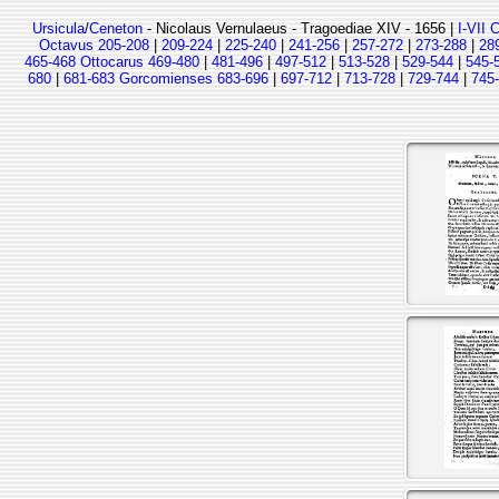
Ursicula
/
Ceneton
- Nicolaus Vernulaeus - Tragoediae XIV - 1656 |
I-VII 
Octavus 205-208
|
209-224
|
225-240
|
241-256
|
257-272
|
273-288
|
28
465-468 Ottocarus 469-480
|
481-496
|
497-512
|
513-528
|
529-544
|
545-
680
|
681-683 Gorcomienses 683-696
|
697-712
|
713-728
|
729-744
|
745