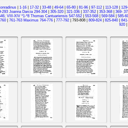
Conradinus
|
1-16
|
17-32
|
33-48
|
49-64
|
65-80
|
81-96
|
97-112
|
113-128
|
129
9-293 Joanna Darcia 294-304
|
305-320
|
321-336
|
337-352
|
353-368
|
369- 37
546; VIII-XIV *1-*8 Thomas Cantuariensis 547-552
|
553-568
|
569-584
|
585-6
-760
|
761-763 Maximus 764-776
|
777-792
| 793-808 |
809-824
|
825-840
|
841
920