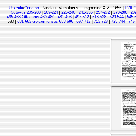
Ursicula
/
Ceneton
- Nicolaus Vernulaeus - Tragoediae XIV - 1656 |
I-VII 
Octavus 205-208
|
209-224
|
225-240
|
241-256
|
257-272
|
273-288
|
28
465-468 Ottocarus 469-480
|
481-496
|
497-512
|
513-528
|
529-544
|
545-
680 |
681-683 Gorcomienses 683-696
|
697-712
|
713-728
|
729-744
|
745