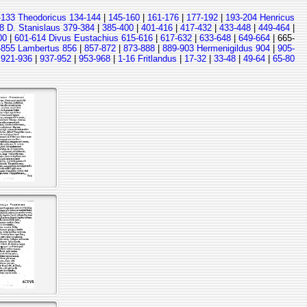
-133 Theodoricus 134-144
|
145-160
|
161-176
|
177-192
|
193-204 Henricus
8 D. Stanislaus 379-384
|
385-400
|
401-416
|
417-432
|
433-448
|
449-464
|
00
|
601-614 Divus Eustachius 615-616
|
617-632
|
633-648
|
649-664
| 665-
-855 Lambertus 856
|
857-872
|
873-888
|
889-903 Hermenigildus 904
|
905-
|
921-936
|
937-952
|
953-968
|
1-16 Fritlandus
|
17-32
|
33-48
|
49-64
|
65-80