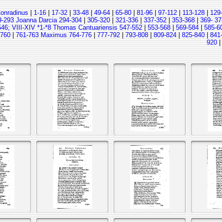
Conradinus
|
1-16
|
17-32
|
33-48
|
49-64
|
65-80
|
81-96
|
97-112
|
113-128
|
129
9-293 Joanna Darcia 294-304
|
305-320
|
321-336
|
337-352
|
353-368
|
369- 37
546; VIII-XIV *1-*8 Thomas Cantuariensis 547-552
|
553-568
|
569-584
|
585-6
-760
|
761-763 Maximus 764-776
|
777-792
|
793-808
|
809-824
|
825-840
|
841
920