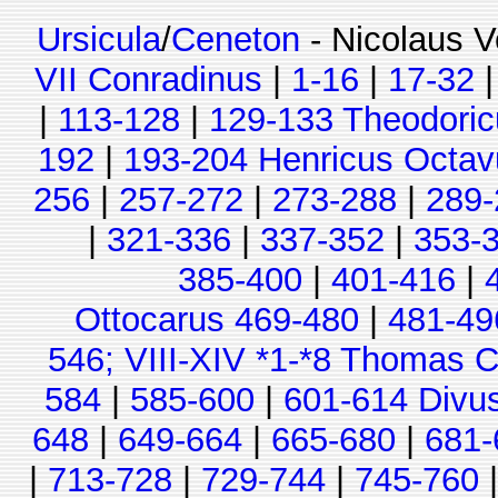
Ursicula
/
Ceneton
- Nicolaus V
VII Conradinus
|
1-16
|
17-32
|
113-128
|
129-133 Theodoric
192
|
193-204 Henricus Octav
256
|
257-272
|
273-288
|
289-
|
321-336
|
337-352
|
353-
385-400
|
401-416
|
Ottocarus 469-480
|
481-49
546; VIII-XIV *1-*8 Thomas C
584
|
585-600
|
601-614 Divu
648
|
649-664
|
665-680
|
681-
|
713-728
|
729-744
|
745-760