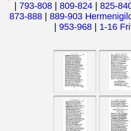
|
793-808
|
809-824
|
825-84
873-888
|
889-903 Hermenigil
|
953-968
|
1-16 Fr