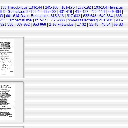
-133 Theodoricus 134-144
|
145-160
|
161-176
|
177-192
|
193-204 Henricus
8 D. Stanislaus 379-384
|
385-400
|
401-416
|
417-432
|
433-448
|
449-464
|
00
|
601-614 Divus Eustachius 615-616
|
617-632
|
633-648
|
649-664
|
665-
-855 Lambertus 856
|
857-872
|
873-888
|
889-903 Hermenigildus 904
|
905-
|
921-936
|
937-952
|
953-968
|
1-16 Fritlandus
|
17-32
|
33-48
|
49-64
|
65-80