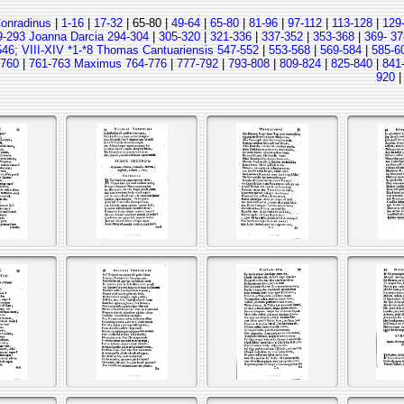
Conradinus
|
1-16
|
17-32
| 65-80 |
49-64
|
65-80
|
81-96
|
97-112
|
113-128
|
129
9-293 Joanna Darcia 294-304
|
305-320
|
321-336
|
337-352
|
353-368
|
369- 37
546; VIII-XIV *1-*8 Thomas Cantuariensis 547-552
|
553-568
|
569-584
|
585-6
-760
|
761-763 Maximus 764-776
|
777-792
|
793-808
|
809-824
|
825-840
|
841
920