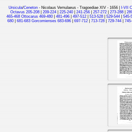
Ursicula
/
Ceneton
- Nicolaus Vernulaeus - Tragoediae XIV - 1656 |
I-VII 
Octavus 205-208
|
209-224
|
225-240
|
241-256
|
257-272
|
273-288
|
28
465-468 Ottocarus 469-480
|
481-496
|
497-512
|
513-528
|
529-544
|
545-
680
|
681-683 Gorcomienses 683-696
|
697-712
|
713-728
|
729-744
|
745