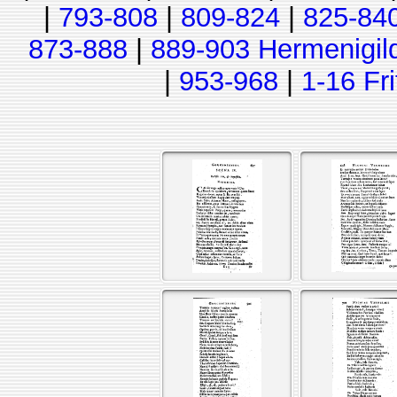
|
793-808
|
809-824
|
825-84
873-888
|
889-903 Hermenigil
|
953-968
|
1-16 Fr