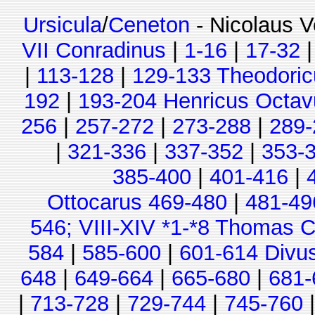
Ursicula
/
Ceneton
- Nicolaus V
VII Conradinus
|
1-16
|
17-32
|
113-128
|
129-133 Theodoric
192
|
193-204 Henricus Octav
256
|
257-272
|
273-288
|
289-
|
321-336
|
337-352
|
353-
385-400
|
401-416
|
Ottocarus 469-480
|
481-49
546; VIII-XIV *1-*8 Thomas C
584
|
585-600
|
601-614 Divu
648
|
649-664
|
665-680
|
681-
|
713-728
|
729-744
|
745-760