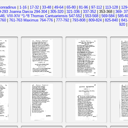
Conradinus
|
1-16
|
17-32
|
33-48
|
49-64
|
65-80
|
81-96
|
97-112
|
113-128
|
129
9-293 Joanna Darcia 294-304
|
305-320
|
321-336
|
337-352
| 353-368 |
369- 37
546; VIII-XIV *1-*8 Thomas Cantuariensis 547-552
|
553-568
|
569-584
|
585-6
-760
|
761-763 Maximus 764-776
|
777-792
|
793-808
|
809-824
|
825-840
|
841
920