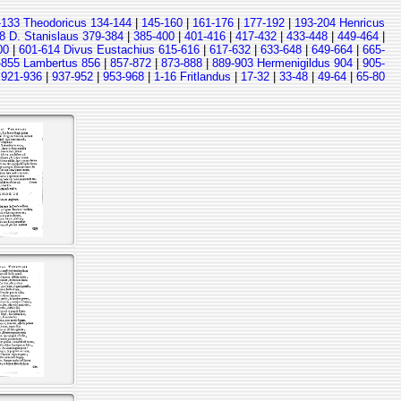
-133 Theodoricus 134-144
|
145-160
|
161-176
|
177-192
|
193-204 Henricus
8 D. Stanislaus 379-384
|
385-400
|
401-416
|
417-432
|
433-448
|
449-464
|
00
|
601-614 Divus Eustachius 615-616
|
617-632
|
633-648
|
649-664
|
665-
-855 Lambertus 856
|
857-872
|
873-888
|
889-903 Hermenigildus 904
|
905-
|
921-936
|
937-952
|
953-968
|
1-16 Fritlandus
|
17-32
|
33-48
|
49-64
|
65-80