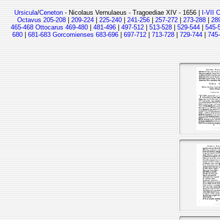
Ursicula
/
Ceneton
- Nicolaus Vernulaeus - Tragoediae XIV - 1656 |
I-VII 
Octavus 205-208
|
209-224
|
225-240
|
241-256
|
257-272
|
273-288
|
28
465-468 Ottocarus 469-480
|
481-496
|
497-512
|
513-528
|
529-544
|
545-
680
|
681-683 Gorcomienses 683-696
|
697-712
|
713-728
|
729-744
|
745