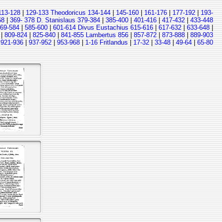
113-128
|
129-133 Theodoricus 134-144
|
145-160
|
161-176
|
177-192
|
193-
68
|
369- 378 D. Stanislaus 379-384
|
385-400
|
401-416
|
417-432
|
433-448
69-584
|
585-600
|
601-614 Divus Eustachius 615-616
|
617-632
|
633-648
|
|
809-824
|
825-840
|
841-855 Lambertus 856
|
857-872
|
873-888
|
889-903
|
921-936
|
937-952
|
953-968
|
1-16 Fritlandus
|
17-32
|
33-48
|
49-64
|
65-80