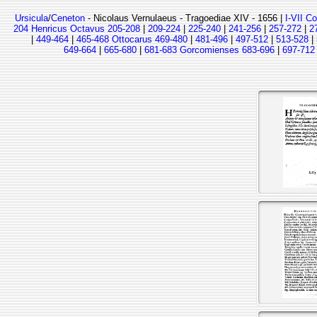
Ursicula
/
Ceneton
- Nicolaus Vernulaeus - Tragoediae XIV - 1656 |
I-VII C
204 Henricus Octavus 205-208
|
209-224
|
225-240
|
241-256
|
257-272
|
2
|
449-464
|
465-468 Ottocarus 469-480
|
481-496
|
497-512
|
513-528
|
649-664
|
665-680
|
681-683 Gorcomienses 683-696
|
697-712