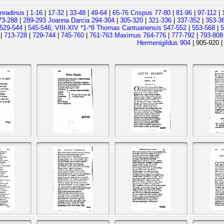
onradinus
|
1-16
|
17-32
|
33-48
|
49-64
|
65-76 Crispus 77-80
|
81-96
|
97-112
|
73-288
|
289-293 Joanna Darcia 294-304
|
305-320
|
321-336
|
337-352
|
353-3
529-544
|
545-546; VIII-XIV *1-*8 Thomas Cantuariensis 547-552
|
553-568
|
5
|
713-728
|
729-744
|
745-760
|
761-763 Maximus 764-776
|
777-792
|
793-808
Hermenigildus 904
| 905-920 