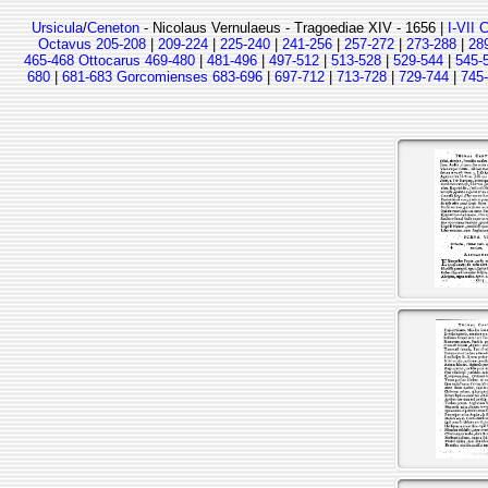
Ursicula
/
Ceneton
- Nicolaus Vernulaeus - Tragoediae XIV - 1656 |
I-VII 
Octavus 205-208
|
209-224
|
225-240
|
241-256
|
257-272
|
273-288
|
28
465-468 Ottocarus 469-480
|
481-496
|
497-512
|
513-528
|
529-544
|
545-
680
|
681-683 Gorcomienses 683-696
|
697-712
|
713-728
|
729-744
|
745