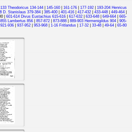
-133 Theodoricus 134-144
|
145-160
|
161-176
|
177-192
|
193-204 Henricus
8 D. Stanislaus 379-384
|
385-400
|
401-416
|
417-432
|
433-448
|
449-464
|
00 |
601-614 Divus Eustachius 615-616
|
617-632
|
633-648
|
649-664
|
665-
-855 Lambertus 856
|
857-872
|
873-888
|
889-903 Hermenigildus 904
|
905-
|
921-936
|
937-952
|
953-968
|
1-16 Fritlandus
|
17-32
|
33-48
|
49-64
|
65-80