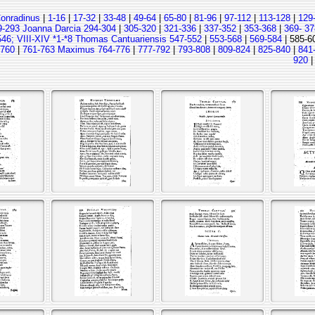
Conradinus
|
1-16
|
17-32
|
33-48
|
49-64
|
65-80
|
81-96
|
97-112
|
113-128
|
129
9-293 Joanna Darcia 294-304
|
305-320
|
321-336
|
337-352
|
353-368
|
369- 37
546; VIII-XIV *1-*8 Thomas Cantuariensis 547-552
|
553-568
|
569-584
| 585-6
-760
|
761-763 Maximus 764-776
|
777-792
|
793-808
|
809-824
|
825-840
|
841
920