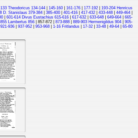
-133 Theodoricus 134-144
|
145-160
|
161-176
|
177-192
|
193-204 Henricus
8 D. Stanislaus 379-384
|
385-400
|
401-416
|
417-432
|
433-448
|
449-464
|
00
|
601-614 Divus Eustachius 615-616
|
617-632
|
633-648
|
649-664
|
665-
-855 Lambertus 856
| 857-872 |
873-888
|
889-903 Hermenigildus 904
|
905-
|
921-936
|
937-952
|
953-968
|
1-16 Fritlandus
|
17-32
|
33-48
|
49-64
|
65-80