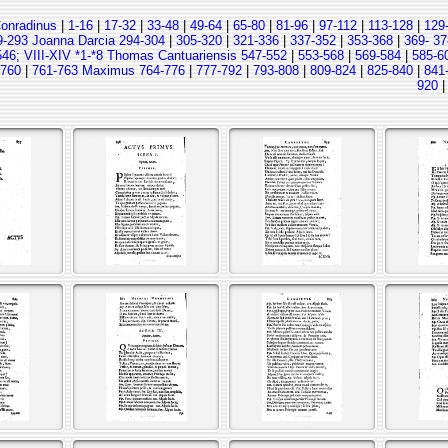
Conradinus
|
1-16
|
17-32
|
33-48
|
49-64
|
65-80
|
81-96
|
97-112
|
113-128
|
129
9-293 Joanna Darcia 294-304
|
305-320
|
321-336
|
337-352
|
353-368
|
369- 37
546; VIII-XIV *1-*8 Thomas Cantuariensis 547-552
|
553-568
|
569-584
|
585-6
-760
|
761-763 Maximus 764-776
|
777-792
|
793-808
|
809-824
|
825-840
|
841
920