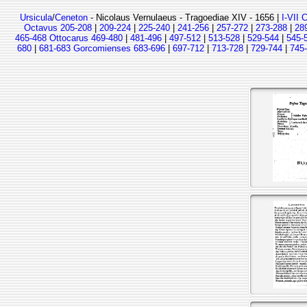
Ursicula
/
Ceneton
- Nicolaus Vernulaeus - Tragoediae XIV - 1656 |
I-VII 
Octavus 205-208
|
209-224
|
225-240
|
241-256
|
257-272
|
273-288
|
28
465-468 Ottocarus 469-480
|
481-496
|
497-512
|
513-528
|
529-544
|
545-
680
|
681-683 Gorcomienses 683-696
|
697-712
|
713-728
|
729-744
|
745