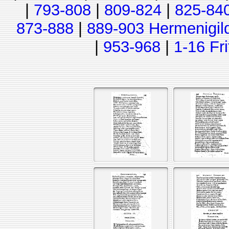
|
793-808
|
809-824
|
825-84
873-888
|
889-903 Hermenigil
|
953-968
|
1-16 Fr