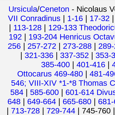
Ursicula
/
Ceneton
- Nicolaus V
VII Conradinus
|
1-16
|
17-32
|
113-128
|
129-133 Theodoric
192
|
193-204 Henricus Octav
256
|
257-272
|
273-288
|
289-
|
321-336
|
337-352
|
353-
385-400
|
401-416
|
Ottocarus 469-480
|
481-49
546; VIII-XIV *1-*8 Thomas C
584
|
585-600
|
601-614 Divu
648
|
649-664
|
665-680
|
681-
|
713-728
|
729-744
| 745-760 