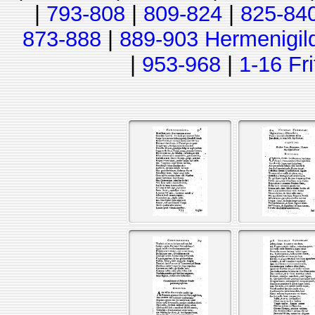
|
793-808
|
809-824
|
825-84
873-888
|
889-903 Hermenigil
|
953-968
|
1-16 Fr