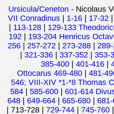
Ursicula
/
Ceneton
- Nicolaus V
VII Conradinus
|
1-16
|
17-32
|
113-128
|
129-133 Theodoric
192
|
193-204 Henricus Octav
256
|
257-272
|
273-288
|
289-
|
321-336
|
337-352
|
353-
385-400
|
401-416
|
Ottocarus 469-480
|
481-49
546; VIII-XIV *1-*8 Thomas C
584
|
585-600
|
601-614 Divu
648
|
649-664
|
665-680
|
681-
| 713-728 |
729-744
|
745-760