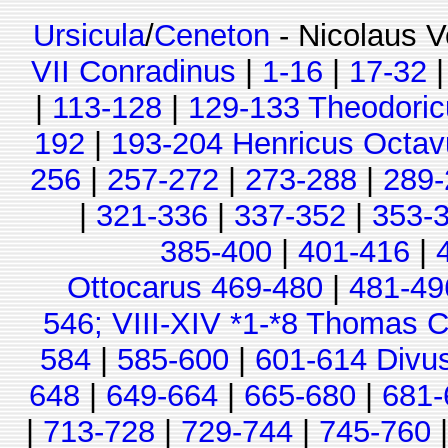
Ursicula
/
Ceneton
- Nicolaus V
VII Conradinus
|
1-16
|
17-32
|
113-128
|
129-133 Theodoric
192
|
193-204 Henricus Octav
256
|
257-272
|
273-288
|
289-
|
321-336
|
337-352
|
353-
385-400
|
401-416
|
Ottocarus 469-480
|
481-49
546; VIII-XIV *1-*8 Thomas C
584
|
585-600
|
601-614 Divu
648
|
649-664
|
665-680
|
681-
|
713-728
|
729-744
|
745-760