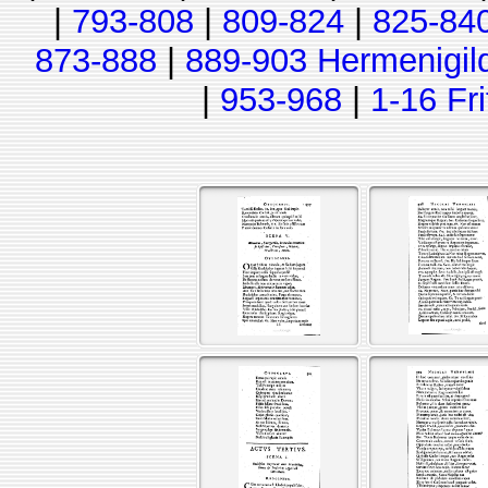
|
793-808
|
809-824
|
825-84
873-888
|
889-903 Hermenigil
|
953-968
|
1-16 Fr