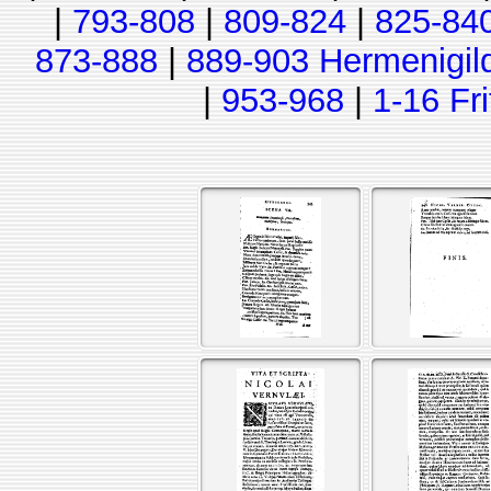
|
793-808
|
809-824
|
825-84
873-888
|
889-903 Hermenigil
|
953-968
|
1-16 Fr