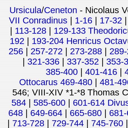
Ursicula
/
Ceneton
- Nicolaus V
VII Conradinus
|
1-16
|
17-32
|
113-128
|
129-133 Theodoric
192
|
193-204 Henricus Octav
256
|
257-272
|
273-288
|
289-
|
321-336
|
337-352
|
353-
385-400
|
401-416
|
Ottocarus 469-480
|
481-49
546; VIII-XIV *1-*8 Thomas C
584
|
585-600
|
601-614 Divu
648
|
649-664
|
665-680
|
681-
|
713-728
|
729-744
|
745-760