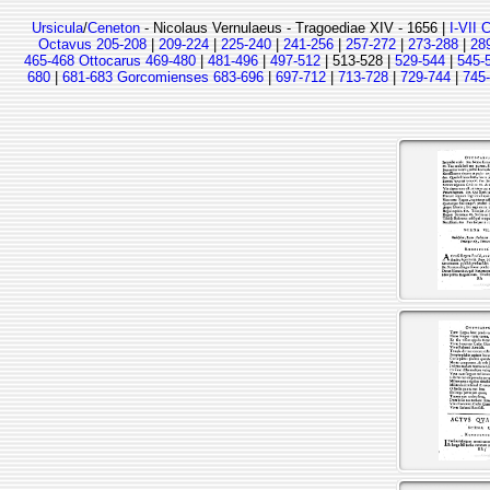
Ursicula
/
Ceneton
- Nicolaus Vernulaeus - Tragoediae XIV - 1656 |
I-VII 
Octavus 205-208
|
209-224
|
225-240
|
241-256
|
257-272
|
273-288
|
28
465-468 Ottocarus 469-480
|
481-496
|
497-512
| 513-528 |
529-544
|
545-
680
|
681-683 Gorcomienses 683-696
|
697-712
|
713-728
|
729-744
|
745