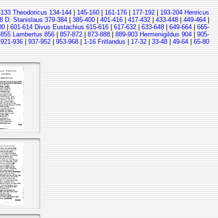
-133 Theodoricus 134-144
|
145-160
|
161-176
|
177-192
|
193-204 Henricus
8 D. Stanislaus 379-384
|
385-400
|
401-416
|
417-432
|
433-448
|
449-464
|
00
|
601-614 Divus Eustachius 615-616
|
617-632
|
633-648
|
649-664
|
665-
-855 Lambertus 856
|
857-872
|
873-888
|
889-903 Hermenigildus 904
|
905-
|
921-936
|
937-952
|
953-968
|
1-16 Fritlandus
|
17-32
|
33-48
|
49-64
|
65-80