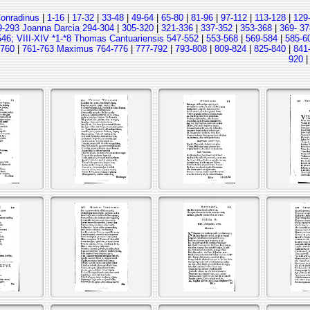
Conradinus
|
1-16
|
17-32
|
33-48
|
49-64
|
65-80
|
81-96
|
97-112
|
113-128
|
129
9-293 Joanna Darcia 294-304
|
305-320
|
321-336
|
337-352
|
353-368
|
369- 37
546; VIII-XIV *1-*8 Thomas Cantuariensis 547-552
|
553-568
|
569-584
|
585-6
-760
|
761-763 Maximus 764-776
|
777-792
|
793-808
|
809-824
|
825-840
|
841
920