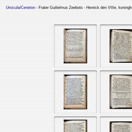
Ursicula
/
Ceneton
- Frater Guilielmus Zeebots - Henrick den VIIIe, koning