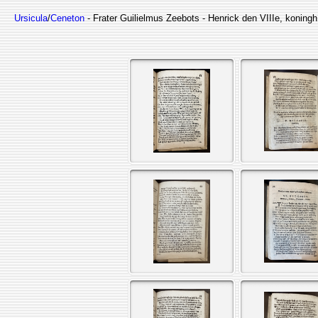
Ursicula
/
Ceneton
- Frater Guilielmus Zeebots - Henrick den VIIIe, koning