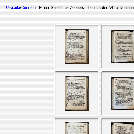
Ursicula
/
Ceneton
- Frater Guilielmus Zeebots - Henrick den VIIIe, koning