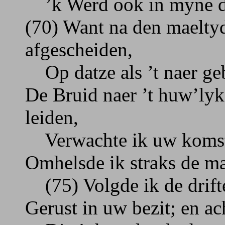
’k Werd ook in myne dri
(70) Want na den maelty
afgescheiden,
Op datze als ’t naer geb
De Bruid naer ’t huw’lyk
leiden,
Verwachte ik uw komst,
Omhelsde ik straks de mae
(75) Volgde ik de drift
Gerust in uw bezit; en ac