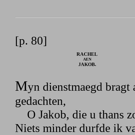
[p. 80]
RACHEL
AEN
JAKOB.
M
yn dienstmaegd bragt 
gedachten,
O Jakob, die u thans zo
Niets minder durfde ik v