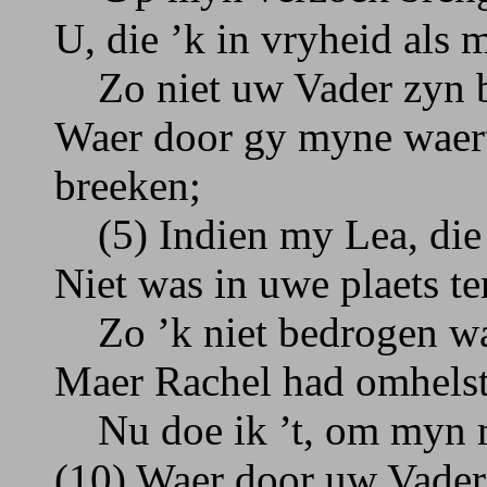
U, die ’k in vryheid als 
Zo niet uw Vader zyn be
Waer door gy myne waert
breeken;
(5) Indien my Lea, die
Niet was in uwe plaets t
Zo ’k niet bedrogen was
Maer Rachel had omhelst,
Nu doe ik ’t, om myn mi
(10) Waer door uw Vader 