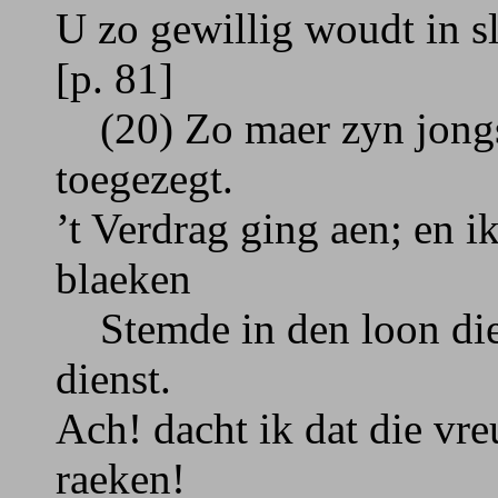
U zo gewillig woudt in s
[p. 81]
(20) Zo maer zyn jongst
toegezegt.
’t Verdrag ging aen; en i
blaeken
Stemde in den loon die
dienst.
Ach! dacht ik dat die vr
raeken!