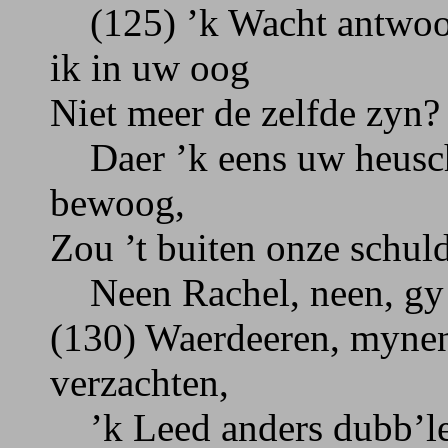
(125) ’k Wacht antwoor
ik in uw oog
Niet meer de zelfde zyn?
Daer ’k eens uw heusc
bewoog,
Zou ’t buiten onze schul
Neen Rachel, neen, gy 
(130) Waerdeeren, myne
verzachten,
’k Leed anders dubb’le s