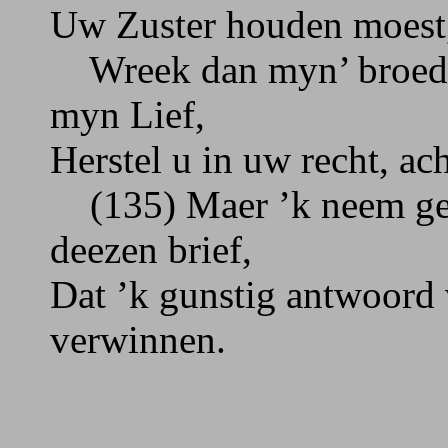
Uw Zuster houden moest,
Wreek dan myn’ broeder 
myn Lief,
Herstel u in uw recht, ac
(135) Maer ’k neem gedu
deezen brief,
Dat ’k gunstig antwoord
verwinnen.
A.L