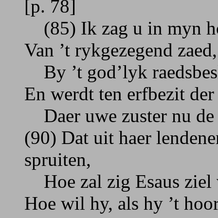
[p. 78]
(85) Ik zag u in myn ho
Van ’t rykgezegend zaed,
By ’t god’lyk raedsbeslu
En werdt ten erfbezit de
Daer uwe zuster nu de h
(90) Dat uit haer lendene
spruiten,
Hoe zal zig Esaus ziel 
Hoe wil hy, als hy ’t hoo