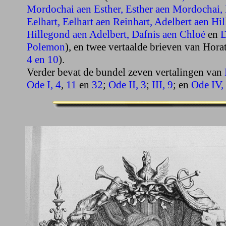
Mordochai aen Esther,
Esther aen Mordochai,
Eelhart,
Eelhart aen Reinhart,
Adelbert aen Hil
Hillegond aen Adelbert,
Dafnis aen Chloé
en
D
Polemon
), en twee vertaalde brieven van Horat
4
en 10
).
Verder bevat de bundel zeven vertalingen van
Ode I, 4
,
11
en
32
;
Ode II, 3
;
III, 9
; en
Ode IV,