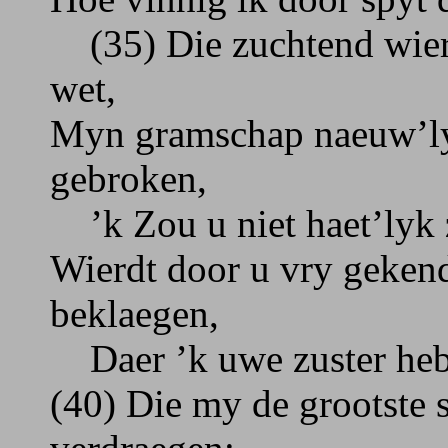
(35) Die zuchtend wierp
wet,
Myn gramschap naeuw’lyk
gebroken,
’k Zou u niet haet’lyk
Wierdt door u vry gekend
beklaegen,
Daer ’k uwe zuster heb,
(40) Die my de grootste 