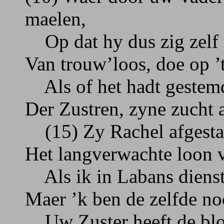
maelen,
Op dat hy dus zig zelf
Van trouw’loos, doe op ’
Als of het hadt gestemd
Der Zustren, zyne zucht
(15) Zy Rachel afgestae
Het langverwachte loon v
Als ik in Labans dienst
Maer ’k ben de zelfde noc
Uw Zuster heeft de bl