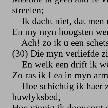
streelen;
Ik dacht niet, dat men u
En my myn hoogsten wens
Ach! zo ik u een schets
(30) Die myn verliefde zi
En welk een drift ik wê
Zo ras ik Lea in myn arm
Hoe schichtig ik haer z
huwlyksbed,
Hoe vinnig ik door spyt