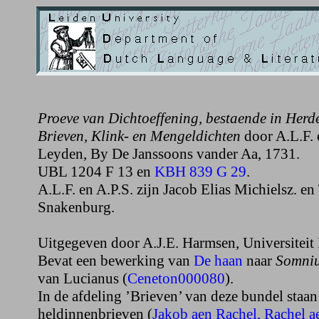
Proeve van Dichtoeffening, bestaende in Herd
Brieven, Klink- en Mengeldichten
door A.L.F. 
Leyden, By De Janssoons vander Aa, 1731.
UBL 1204 F 13 en
KBH 839 G 29
.
A.L.F. en A.P.S. zijn Jacob Elias Michielsz. e
Snakenburg.
Uitgegeven door A.J.E. Harmsen, Universiteit
Bevat een bewerking van
De haan
naar
Somniu
van Lucianus (
Ceneton000080
).
In de afdeling ’Brieven’ van deze bundel staan
heldinnenbrieven (
Jakob aen Rachel,
Rachel a