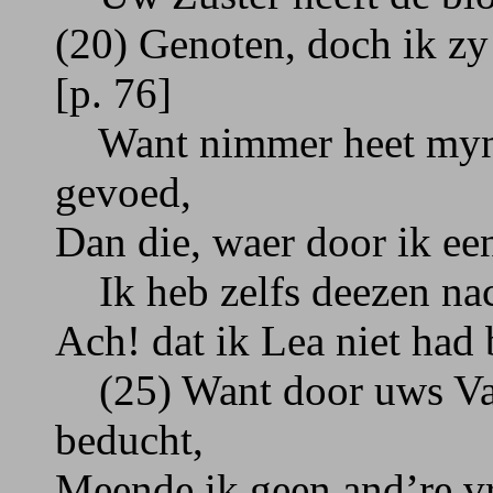
(20) Genoten, doch ik zy
[p. 76]
Want nimmer heet myn h
gevoed,
Dan die, waer door ik ee
Ik heb zelfs deezen nac
Ach! dat ik Lea niet had
(25) Want door uws Vader
beducht,
Meende ik geen and’re v