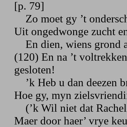
[p. 79]
Zo moet gy ’t ondersche
Uit ongedwonge zucht en
En dien, wiens grond all
(120) En na ’t voltrekke
gesloten!
’k Heb u dan deezen bri
Hoe gy, myn zielsvriendi
(’k Wil niet dat Rachel
Maer door haer’ vrye keu