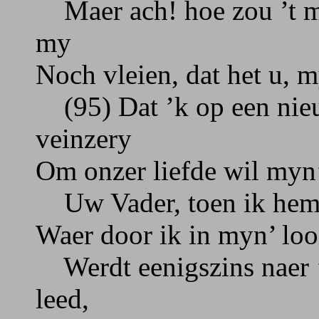
Maer ach! hoe zou ’t my
my
Noch vleien, dat het u, 
(95) Dat ’k op een nie
veinzery
Om onzer liefde wil myn
Uw Vader, toen ik hem 
Waer door ik in myn’ loo
Werdt eenigszins naer ’t
leed,