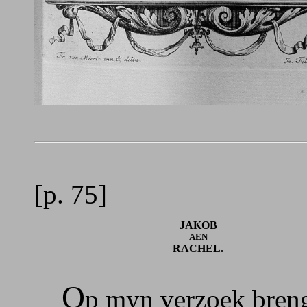
[p. 75]
JAKOB
AEN
RACHEL.
O
p myn verzoek brengt