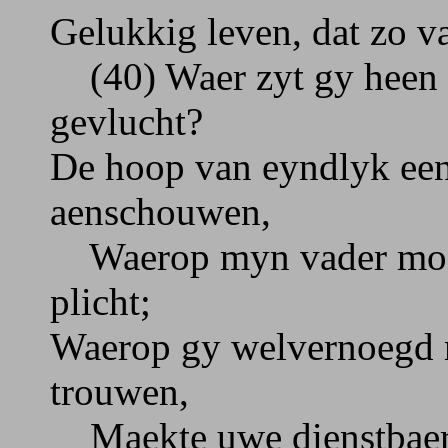
Gelukkig leven, dat zo v
(40) Waer zyt gy heen g
gevlucht?
De hoop van eyndlyk een
aenschouwen,
Waerop myn vader moes
plicht;
Waerop gy welvernoegd 
trouwen,
Maekte uwe dienstbaerhe