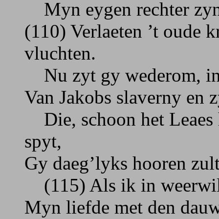
Myn eygen rechter zyn 
(110) Verlaeten ’t oude k
vluchten.
Nu zyt gy wederom, indi
Van Jakobs slaverny en z
Die, schoon het Leaes h
spyt,
Gy daeg’lyks hooren zult
(115) Als ik in weerwi
Myn liefde met den dauw