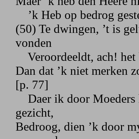
Maer ’k heb den Heere n
’k Heb op bedrog geste
(50) Te dwingen, ’t is ge
vonden
Veroordeeldt, ach! het b
Dan dat ’k niet merken z
[p. 77]
Daer ik door Moeders 
gezicht,
Bedroog, dien ’k door my