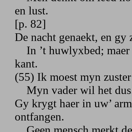
en lust.
[p. 82]
De nacht genaekt, en gy
In ’t huwlyxbed; maer 
kant.
(55) Ik moest myn zuster
Myn vader wil het dus. 
Gy krygt haer in uw’ arm,
ontfangen.
Geen mensch merkt deeze