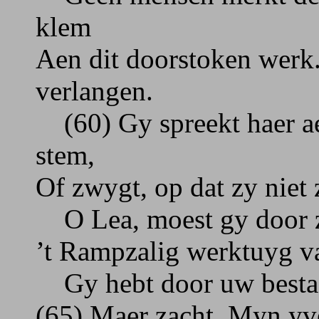
klem
Aen dit doorstoken werk
verlangen.
(60) Gy spreekt haer ae
stem,
Of zwygt, op dat zy niet
O Lea, moest gy door z
’t Rampzalig werktuyg v
Gy hebt door uw bestaen
(65) Maer zacht. Myn yve