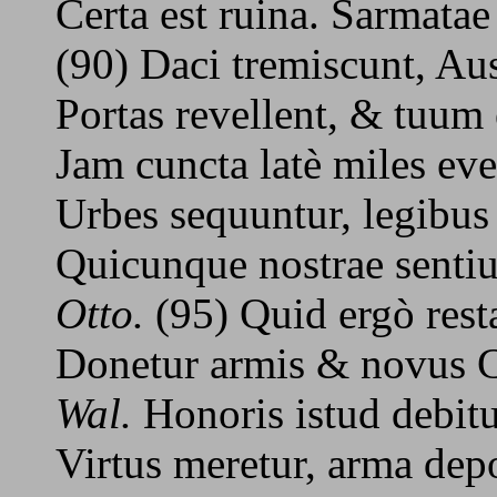
Certa est ruina. Sarmatae
(90) Daci tremiscunt, Aus
Portas revellent, & tuum
Jam cuncta latè miles ever
Urbes sequuntur, legibus 
Quicunque nostrae senti
Otto.
(95) Quid ergò rest
Donetur armis & novus C
Wal.
Honoris istud debitu
Virtus meretur, arma dep