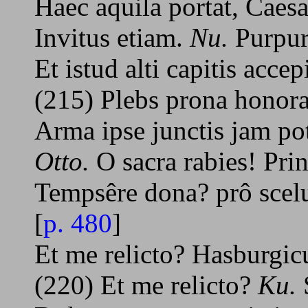
Haec aquila portat, Caes
Invitus etiam.
Nu.
Purpur
Et istud alti capitis accep
(215) Plebs prona honora
Arma ipse junctis jam pot
Otto.
O sacra rabies! Pri
Tempsêre dona? prô scel
[
p. 480
]
Et me relicto? Hasburgic
(220) Et me relicto?
Ku.