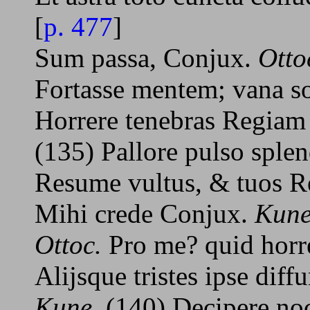
[
p. 477
]
Sum passa, Conjux.
Otto
Fortasse mentem; vana s
Horrere tenebras Regiam
(135) Pallore pulso sple
Resume vultus, & tuos R
Mihi crede Conjux.
Kune
Ottoc.
Pro me? quid horre
Alijsque tristes ipse dif
Kune.
(140) Decipere noc