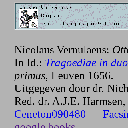
Nicolaus Vernulaeus:
Ott
In Id.:
Tragoediae in duo
primus
, Leuven 1656.
Uitgegeven door dr. Nic
Red. dr. A.J.E. Harmsen, 
Ceneton090480
—
Facsi
google.books