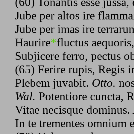
(60) Tonantis esse jussa,
Jube per altos ire flamm
Jube per imas ire terraru
Haurire
*
fluctus aequoris,
Subjicere ferro, pectus o
(65) Ferire rupis, Regis
Plebem juvabit.
Otto.
nos
Wal.
Potentiore cuncta, R
Vitae necisque dominus.
In te trementes omnium e