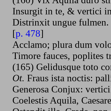
Insurgit in te, & vertici
Distrinxit ungue fulmen.
[
p. 478
]
Acclamo; plura dum volo,
Timore fauces, poplites tr
(165) Gelidusque toto co
Ot.
Fraus ista noctis: pa
Generosa Conjux: vertici
Coelestis Aquila, Caes