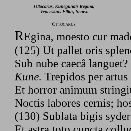
Ottocarus, Kunegundis Regina,
Venceslaus Filius, Senex.
O
.
TTOCARUS
R
Egina, moesto cur made
(125) Ut pallet oris splen
Sub nube caecâ languet? 
Kune.
Trepidos per artus 
Et horror animum string
Noctis labores cernis; h
(130) Sublata bigis syde
Et astra toto cuncta collu