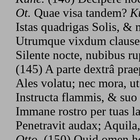
Ot.
Quae visa tandem?
K
Istas quadrigas Solis, &
Utrumque vixdum clauser
Silente nocte, nubibus rup
(145) A parte dextrâ praep
Ales volatu; nec mora, ut
Instructa flammis, & suo
Immane rostro per tuas l
Penetravit audax; Aquila, 
Otto.
(150) Quid omen hor