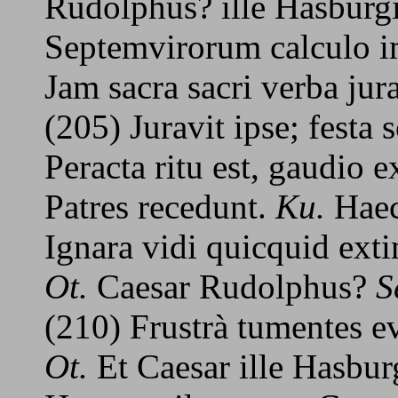
Rudolphus? ille Hasburg
Septemvirorum calculo i
Jam sacra sacri verba jura
(205) Juravit ipse; festa 
Peracta ritu est, gaudio 
Patres recedunt.
Ku.
Haec 
Ignara vidi quicquid exti
Ot.
Caesar Rudolphus?
S
(210) Frustrà tumentes e
Ot.
Et Caesar ille Hasbu