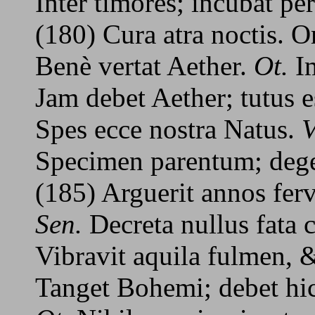
Inter timores; incubat pe
(180) Cura atra noctis. O
Benè vertat Aether.
Ot.
Im
Jam debet Aether; tutus e
Spes ecce nostra Natus.
V
Specimen parentum; de
(185) Arguerit annos ferv
Sen.
Decreta nullus fata
Vibravit aquila fulmen, 
Tanget Bohemi; debet hic