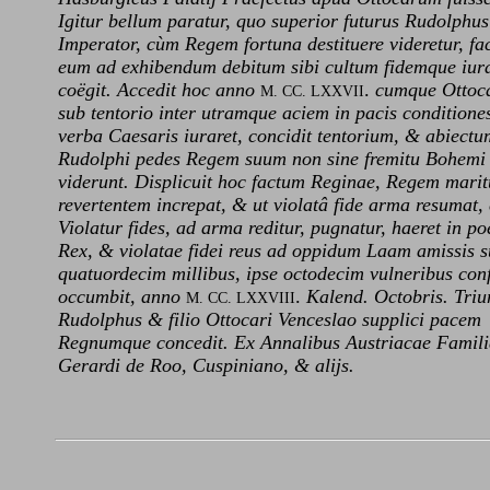
Igitur bellum paratur, quo superior futurus Rudolphus
Imperator, cùm Regem fortuna destituere videretur, fac
eum ad exhibendum debitum sibi cultum fidemque iu
coëgit. Accedit hoc anno
.
cumque Ottoc
M. CC. LXXVII
sub tentorio inter utramque aciem in pacis conditione
verba Caesaris iuraret, concidit tentorium, & abiect
Rudolphi pedes Regem suum non sine fremitu Bohemi
viderunt. Displicuit hoc factum Reginae, Regem mari
revertentem increpat, & ut violatâ fide arma resumat, 
Violatur fides, ad arma reditur, pugnatur, haeret in p
Rex, & violatae fidei reus ad oppidum Laam amissis 
quatuordecim millibus, ipse octodecim vulneribus con
occumbit, anno
.
Kalend. Octobris. Tri
M. CC. LXXVIII
Rudolphus & filio Ottocari Venceslao supplici pacem
Regnumque concedit. Ex Annalibus Austriacae Famil
Gerardi de Roo, Cuspiniano, & alijs.