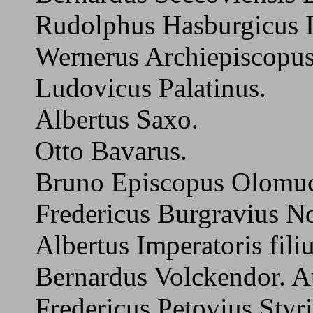
Rudolphus Hasburgicus I
Wernerus Archiepiscopu
Ludovicus Palatinus.
Albertus Saxo.
Otto Bavarus.
Bruno Episcopus Olomuc
Fredericus Burgravius N
Albertus Imperatoris filiu
Bernardus Volckendor. A
Fredericus Petovius Styr