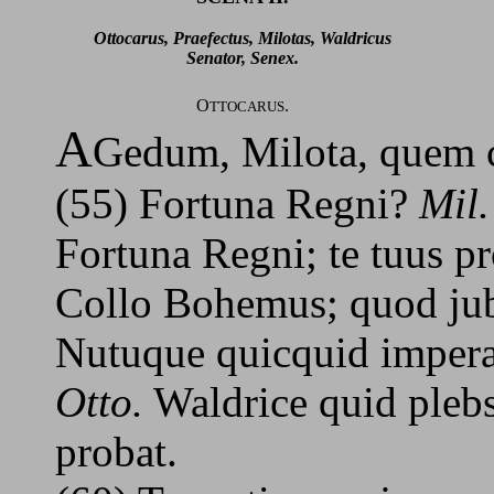
Ottocarus, Praefectus, Milotas, Waldricus
Senator, Senex.
O
.
TTOCARUS
A
Gedum, Milota, quem c
(55) Fortuna Regni?
Mil.
Fortuna Regni; te tuus pr
Collo Bohemus; quod jube
Nutuque quicquid impera
Otto.
Waldrice quid pleb
probat.