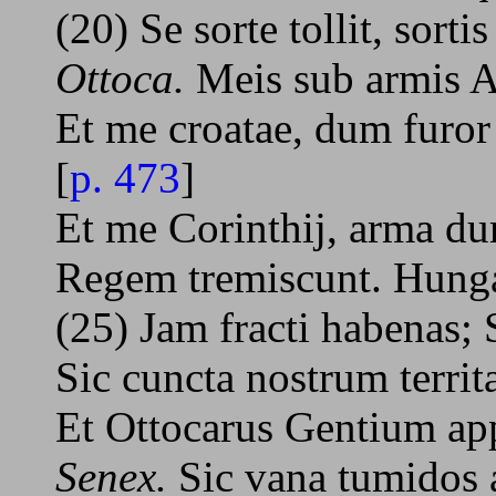
(20) Se sorte tollit, sortis
Ottoca.
Meis sub armis Au
Et me croatae, dum furor 
[
p. 473
]
Et me Corinthij, arma du
Regem tremiscunt. Hunga
(25) Jam fracti habenas;
Sic cuncta nostrum territ
Et Ottocarus Gentium ap
Senex.
Sic vana tumidos a