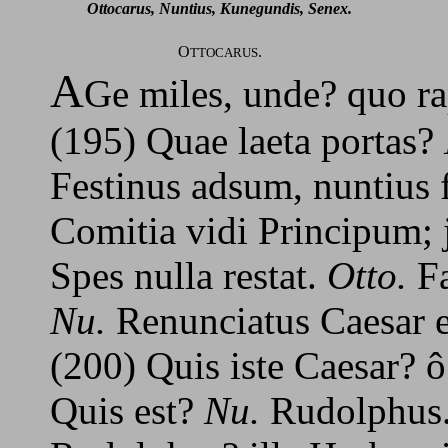
Ottocarus, Nuntius, Kunegundis, Senex.
O
.
TTOCARUS
A
Ge miles, unde? quo ra
(195) Quae laeta portas?
Festinus adsum, nuntius 
Comitia vidi Principum; j
Spes nulla restat.
Otto.
Fa
Nu.
Renunciatus Caesar e
(200) Quis iste Caesar? 
Quis est?
Nu.
Rudolphus