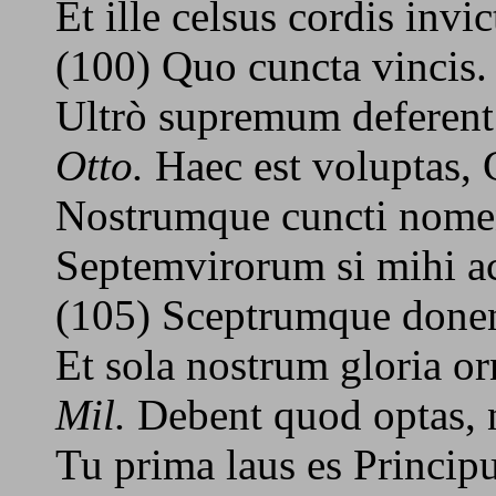
Et ille celsus cordis invic
(100) Quo cuncta vincis.
Ultrò supremum deferent 
Otto.
Haec est voluptas, 
Nostrumque cuncti nome
Septemvirorum si mihi ac
(105) Sceptrumque donen
Et sola nostrum gloria or
Mil.
Debent quod optas, n
Tu prima laus es Princip