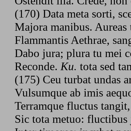
Ostendit illa. Crede, non
(170) Data meta sorti, sc
Majora manibus. Aureas t
Flammantis Aethrae, san
Dabo jura; plura tu mei c
Reconde.
Ku.
tota sed t
(175) Ceu turbat undas ar
Vulsumque ab imis aequor
Terramque fluctus tangit
Sic tota metuo: fluctibus 