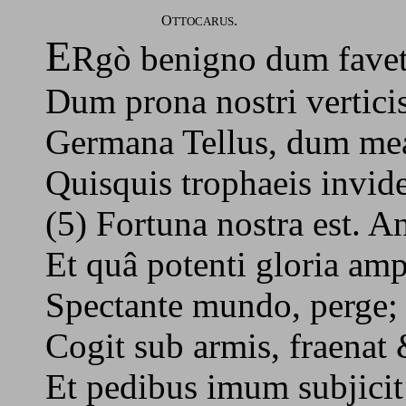
O
.
TTOCARUS
E
Rgò benigno dum favet
Dum prona nostri vertici
Germana Tellus, dum me
Quisquis trophaeis invid
(5) Fortuna nostra est. 
Et quâ potenti gloria amp
Spectante mundo, perge; q
Cogit sub armis, fraenat
Et pedibus imum subjicit