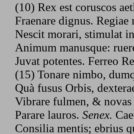
(10) Rex est coruscos ae
Fraenare dignus. Regiae 
Nescit morari, stimulat i
Animum manusque: ruere
Juvat potentes. Ferreo R
(15) Tonare nimbo, dumq
Quà fusus Orbis, dexter
Vibrare fulmen, & novas
Parare lauros.
Senex.
Caec
Consilia mentis; ebrius q