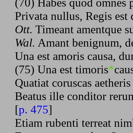
(70) Habes quod omnes p
Privata nullus, Regis es
Ott.
Timeant amentque su
Wal.
Amant benignum, dex
Una est amoris causa, d
(75) Una est timoris
*
cau
Quatiat coruscas aetheri
Beatus ille conditor rer
[
p. 475
]
Etiam rubenti terreat ni