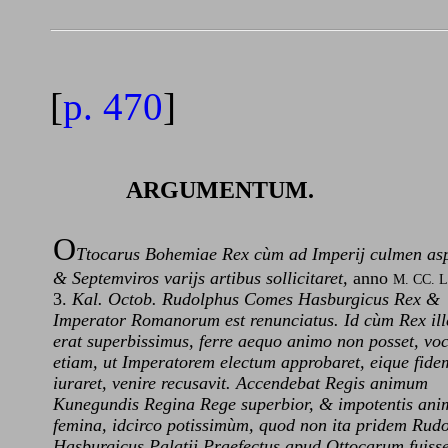
[
p. 470
]
ARGUMENTUM.
O
Ttocarus Bohemiae Rex cùm ad Imperij culmen asp
& Septemviros varijs artibus sollicitaret,
anno
M. CC. 
3.
Kal. Octob. Rudolphus Comes Hasburgicus Rex &
Imperator Romanorum est renunciatus. Id cùm Rex ille
erat superbissimus, ferre aequo animo non posset, vo
etiam, ut Imperatorem electum approbaret, eique fide
iuraret, venire recusavit. Accendebat Regis animum
Kunegundis Regina Rege superbior, & impotentis ani
femina, idcirco potissimùm, quod non ita pridem Rud
Hasburgicus Palatij Praefectus apud Ottocarum fuisse