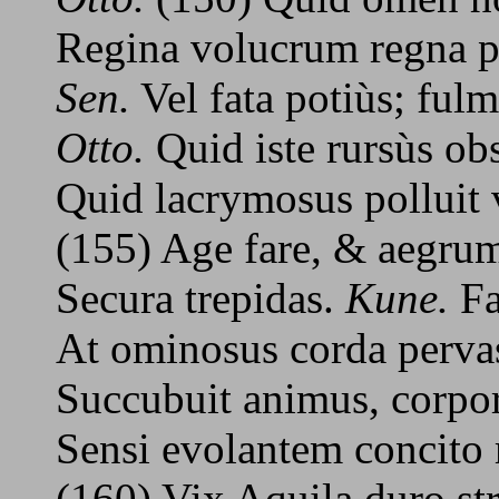
Regina volucrum regna p
Sen.
Vel fata potiùs; ful
Otto.
Quid iste rursùs obs
Quid lacrymosus polluit 
(155) Age fare, & aegrum
Secura trepidas.
Kune.
Fa
At ominosus corda pervas
Succubuit animus, corpor
Sensi evolantem concito
(160) Vix Aquila duro str