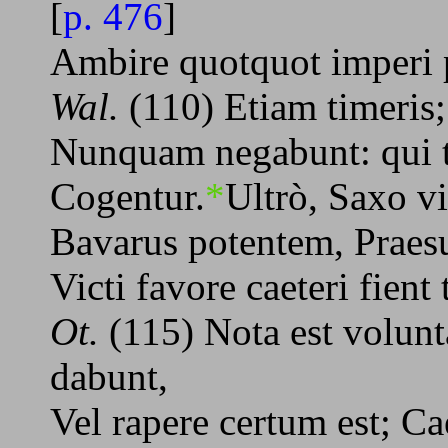
[
p. 476
]
Ambire quotquot imperi 
Wal.
(110) Etiam timeris; 
Nunquam negabunt: qui t
Cogentur.
*
Ultrò, Saxo v
Bavarus potentem, Praesu
Victi favore caeteri fient 
Ot.
(115) Nota est volunt
dabunt,
Vel rapere certum est; Ca