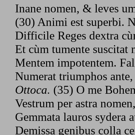
Inane nomen, & leves um
(30) Animi est superbi. N
Difficile Reges dextra cù
Et cùm tumente suscitat 
Mentem impotentem. Fall
Numerat triumphos ante, 
Ottoca.
(35) O me Bohemi
Vestrum per astra nomen,
Gemmata lauros sydera at
Demissa genibus colla ce