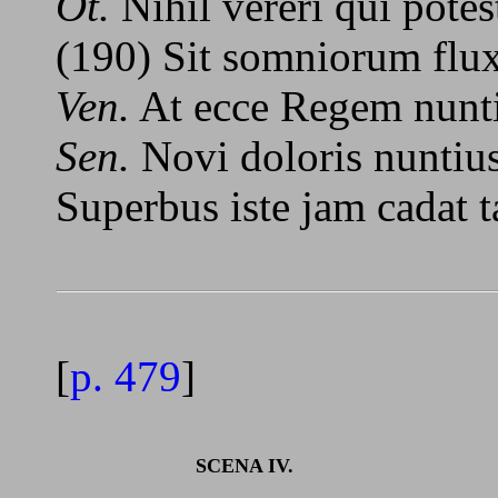
Ot.
Nihil vereri qui potest
(190) Sit somniorum flu
Ven.
At ecce Regem nuntius
Sen.
Novi doloris nuntius
Superbus iste jam cadat 
[
p. 479
]
SCENA IV.