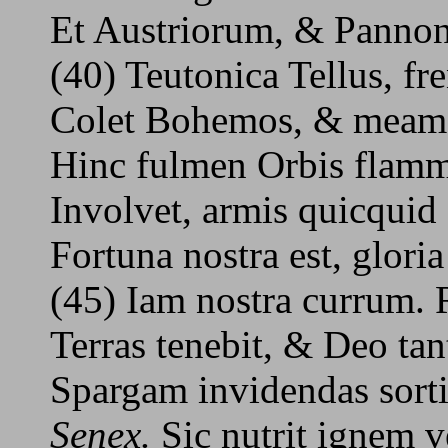
Et Austriorum, & Panno
(40) Teutonica Tellus, fre
Colet Bohemos, & meam 
Hinc fulmen Orbis flam
Involvet, armis quicquid 
Fortuna nostra est, glori
(45) Iam nostra currum.
Terras tenebit, & Deo ta
Spargam invidendas sorti
Senex.
Sic nutrit ignem v