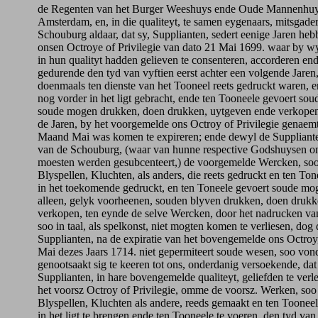
de Regenten van het Burger Weeshuys ende Oude Mannenhuys
Amsterdam, en, in die qualiteyt, te samen eygenaars, mitsgad
Schouburg aldaar, dat sy, Supplianten, sedert eenige Jaren heb
onsen Octroye of Privilegie van dato 21 Mai 1699. waar by w
in hun qualityt hadden gelieven te consenteren, accorderen end
gedurende den tyd van vyftien eerst achter een volgende Jaren
doenmaals ten dienste van het Tooneel reets gedruckt waren, en
nog vorder in het ligt gebracht, ende ten Tooneele gevoert sou
soude mogen drukken, doen drukken, uytgeven ende verkopen
de Jaren, by het voorgemelde ons Octroy of Privilegie genaem
Maand Mai was komen te expireren; ende dewyl de Suppliante
van de Schouburg, (waar van hunne respective Godshuysen o
moesten werden gesubcenteert,) de voorgemelde Wercken, soo
Blyspellen, Kluchten, als anders, die reets gedruckt en ten To
in het toekomende gedruckt, en ten Toneele gevoert soude mo
alleen, gelyk voorheenen, souden blyven drukken, doen drukk
verkopen, ten eynde de selve Wercken, door het nadrucken van 
soo in taal, als spelkonst, niet mogten komen te verliesen, dog
Supplianten, na de expiratie van het bovengemelde ons Octroy
Mai dezes Jaars 1714. niet gepermiteert soude wesen, soo von
genootsaakt sig te keeren tot ons, onderdanig versoekende, da
Supplianten, in hare bovengemelde qualiteyt, geliefden te verl
het voorsz Octroy of Privilegie, omme de voorsz. Werken, soo
Blyspellen, Kluchten als andere, reeds gemaakt en ten Tooneel
in het ligt te brengen ende ten Tooneele te voeren, den tyd van 