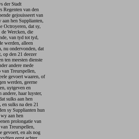
 der Stadt
ers Regenten van den
bende gejouisseert van
y aan hen Supplianten,
e Octroyeren, dat sy,
, de Wercken, die
de, van tyd tot tyd,
de werden, alleen
, nu ondervonden, dat
t, op den 21 deezer
n ten meesten dienste
nder andere mede
 van Treurspellen,
neele gevoert waaren, of
gen werden, geerne
en, uytgeven en
andere, haar luyster,
 dat sulks aan hen
, en sulks na den 21
den sy Supplianten hun
t wy aan hen
eenen prolongatie van
 van Treurspellen,
e gevoert, en als nog
vyftien eerst achter