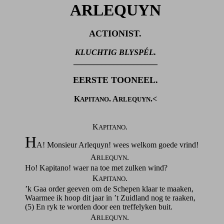
ARLEQUYN
ACTIONIST.
KLUCHTIG BLYSPÉL.
_____________________
EERSTE TOONEEL.
K
. A
.<
APITANO
RLEQUYN
K
.
APITANO
H
A! Monsieur Arlequyn! wees welkom goede vrind!
A
.
RLEQUYN
Ho! Kapitano! waer na toe met zulken wind?
K
.
APITANO
’k Gaa order geeven om de Schepen klaar te maaken,
Waarmee ik hoop dit jaar in ’t Zuidland nog te raaken,
(5) En ryk te worden door een treffelyken buit.
A
.
RLEQUYN