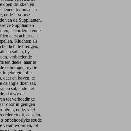
te doen drukken en
e penen, by ons daar
e, ende ’t voorsz.
de van de Supplianten,
eselve Supplianten
teren, accorderen ende
tien eerst achter een
pellen, Kluchten als
het licht te brengen,
lleen sullen, by
open, verbiedende
e ten deele, naar te
de te brengen, uyt te
, ingebragte, ofte
, daar en boven, te
e calangie doen sal,
allen sal, ende het
nde, dat wy de
ren tot verhoedinge
aar door in genigen
vouëren, ende, veel
erder credit, aansien,
iets onbehoorlyks soude
 te verantwoorden, tot
onse Octroye, voor