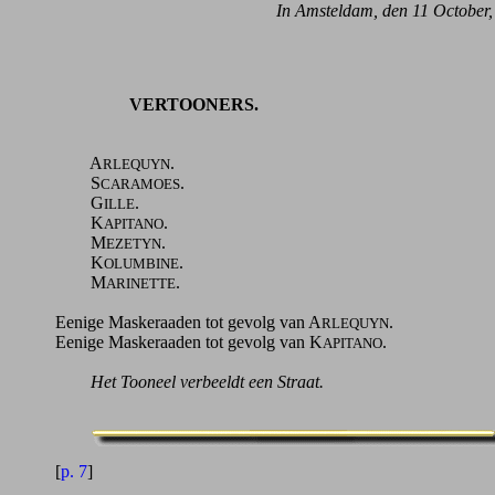
In Amsteldam, den
11 October,
VERTOONERS.
A
.
RLEQUYN
S
.
CARAMOES
G
.
ILLE
K
.
APITANO
M
.
EZETYN
K
.
OLUMBINE
M
.
ARINETTE
Eenige Maskeraaden tot gevolg van A
.
RLEQUYN
Eenige Maskeraaden tot gevolg van K
.
APITANO
Het Tooneel verbeeldt een Straat.
[
p. 7
]