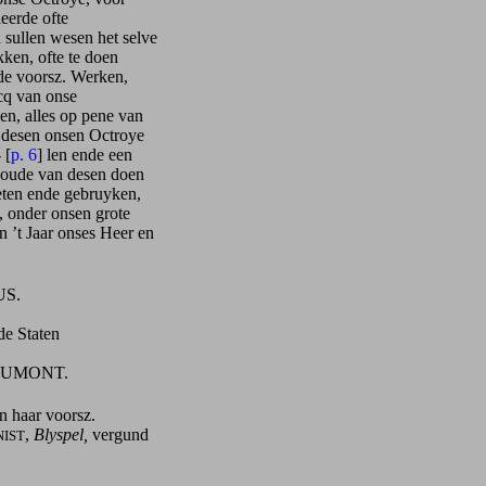
eerde ofte
sullen wesen het selve
kken, ofte te doen
de voorsz. Werken,
cq van onse
en, alles op pene van
n desen onsen Octroye
 [
p. 6
] len ende een
nhoude van desen doen
eten ende gebruyken,
, onder onsen grote
n ’t Jaar onses Heer en
.
aten
UMONT.
 haar voorsz.
,
Blyspel,
vergund
NIST