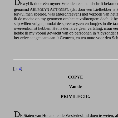
D
Ewyl ik door één myner Vrienden een handschrift bekomen
genaamd A
A
, (dat door een Liefhebber te 
RLEQUYN
CTIONIST
terwyl men speelde, was afgeschreeven) met verzoek van het 
ik de moeite op my genomen om het te volbrengen: doch ik he
stip willen volgen, omdat de spreekwyzen en loopjes in die ta
overeenkomst hebben. Het is derhalve geen vertaling, maar ee
hebbe ik my vooral gewacht van op persoonen in ’t byzonder t
het zelve aangenaam aan ’t Gemeen, en ten nutte voor den S
[
p. 4
]
COPYE
Van de
PRIVILEGIE.
D
E Staten van Holland ende Westvriesland doen te weten, al