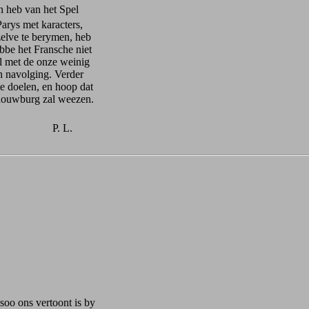
 heb van het Spel
Parys met karacters,
zelve te berymen, heb
bbe het Fransche niet
al met de onze weinig
n navolging. Verder
e doelen, en hoop dat
chouwburg zal weezen.
P. L.
soo ons vertoont is by