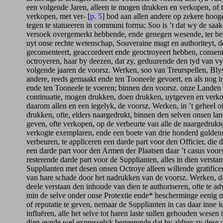
een volgende Jaren, alleen te mogen drukken en verkopen, of 
verkopen, met ver- [
p. 5
] bod aan allen andere op zekere hoog
tegen te statueeren in communi forma; Soo is ’t dat wy de saak
versoek overgemerkt hebbende, ende genegen wesende, ter be
uyt onse rechte wetenschap, Souveraine magt en authoriteyt, d
geconsenteert, geaccordeert ende geoctroyeert hebben, consen
octroyeren, haar by deezen, dat zy, geduurende den tyd van vyf
volgende jaaren de voorsz. Werken, soo van Treurspellen, Blys
andere, reeds gemaakt ende ten Tooneele gevoert, en als nog in 
ende ten Tooneele te voeren; binnen den voorsz. onze Landen a
continuatie, mogen drukken, doen drukken, uytgeven en verk
daarom allen en een iegelyk, de voorsz. Werken, in ’t geheel oft
drukken, ofte, elders naargedrukt, binnen den selven onsen lan
geven, ofte verkopen, op de verbeurte van alle de naargedrukte
verkogte exemplaren, ende een boete van drie honderd guldens
verbeuren, te appliceren een darde part voor den Officier, die d
een darde part voor den Armen der Plaatsen daar ’t casus voorv
resterende darde part voor de Supplianten, alles in dien versta
Supplianten met desen onsen Octroye alleen willende gratifice
van hare schade door het nadrukken van de voorsz. Werken, d
deele verstaan den inhoude van dien te authoriseren, ofte te ad
min de selve onder onse Protextie ende* bescherminge eenig me
of reputatie te geven, nemaar de Supplianten in cas daar inne 
influëren, alle het selve tot haren laste sullen gehouden wesen
dien eynde wel expresselyk begeerende dat by aldien zy dese 