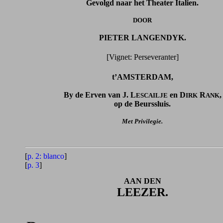
Gevolgd naar het Theater Italien.
DOOR
PIETER LANGENDYK.
[Vignet: Perseveranter]
t’AMSTERDAM,
By de Erven van J. L
en D
R
,
ESCAILJE
IRK
ANK
op de Beurssluis.
Met Privilegie.
[
p. 2: blanco
]
[
p. 3
]
AAN DEN
LEEZER.