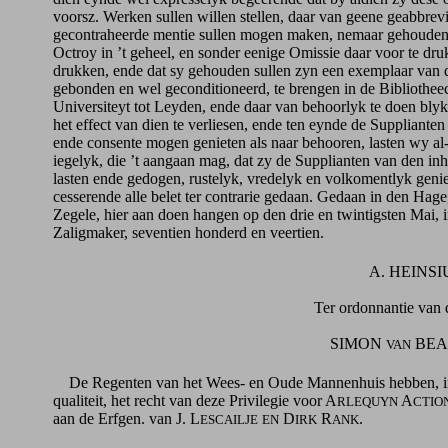
voorsz. Werken sullen willen stellen, daar van geene geabbrevi
gecontraheerde mentie sullen mogen maken, nemaar gehouden 
Octroy in ’t geheel, en sonder eenige Omissie daar voor te dru
drukken, ende dat sy gehouden sullen zyn een exemplaar van 
gebonden en wel geconditioneerd, te brengen in de Bibliothee
Universiteyt tot Leyden, ende daar van behoorlyk te doen blyk
het effect van dien te verliesen, ende ten eynde de Suppliante
ende consente mogen genieten als naar behooren, lasten wy al-
iegelyk, die ’t aangaan mag, dat zy de Supplianten van den i
lasten ende gedogen, rustelyk, vredelyk en volkomentlyk geni
cesserende alle belet ter contrarie gedaan. Gedaan in den Hage
Zegele, hier aan doen hangen op den drie en twintigsten Mai, i
Zaligmaker, seventien honderd en veertien.
A. HEINSIUS
Ter ordonnantie van de St
SIMON
BEA
VAN
De Regenten van het Wees- en Oude Mannenhuis hebben, in
qualiteit, het recht van deze Privilegie voor A
A
RLEQUYN
CTIO
aan de Erfgen. van J. L
D
R
.
ESCAILJE
EN
IRK
ANK